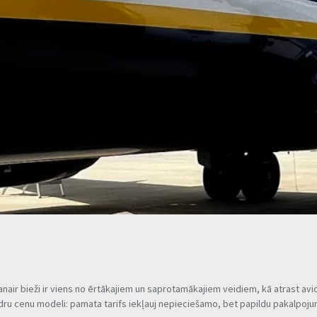
anair bieži ir viens no ērtākajiem un saprotamākajiem veidiem, kā atrast av
aidru cenu modeli: pamata tarifs iekļauj nepieciešamo, bet papildu pakalpoj