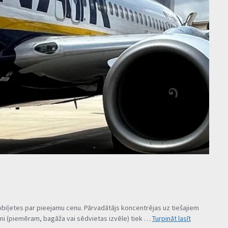
iobiļetes par pieejamu cenu. Pārvadātājs koncentrējas uz tiešajiem
AVIOBIĻETE
umi (piemēram, bagāža vai sēdvietas izvēle) tiek …
Turpināt lasīt