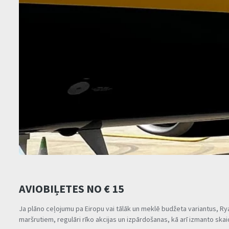
AVIOBIĻETES NO € 15
Ja plāno ceļojumu pa Eiropu vai tālāk un meklē budžeta variantus, Ry
maršrutiem, regulāri rīko akcijas un izpārdošanas, kā arī izmanto sk