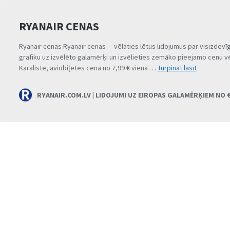
RYANAIR CENAS
Ryanair cenas Ryanair cenas – vēlaties lētus lidojumus par visizde
grafiku uz izvēlēto galamērķi un izvēlieties zemāko pieejamo cenu
RYANAIR
Karaliste, aviobiļetes cena no 7,99 € vienā …
Turpināt lasīt
CENAS
RYANAIR.COM.LV | LIDOJUMI UZ EIROPAS GALAMĒRĶIEM NO 