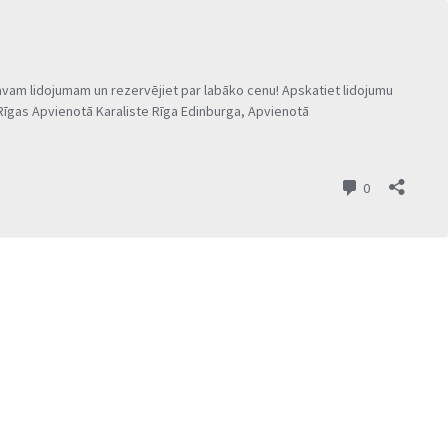
vam lidojumam un rezervējiet par labāko cenu! Apskatiet lidojumu
īgas Apvienotā Karaliste Rīga Edinburga, Apvienotā
komentārs
0