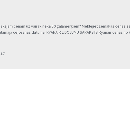
vīgākajām cenām uz vairāk nekā 50 galamērķiem? Meklējiet zemākās cenās sa
 vēlamajā ceļošanas datumā. RYANAIR LIDOJUMU SARAKSTS Ryanair cenas no R
€17