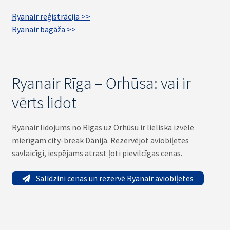
Ryanair reģistrācija >>
Ryanair bagāža >>
Ryanair Rīga – Orhūsa: vai ir
vērts lidot
Ryanair lidojums no Rīgas uz Orhūsu ir lieliska izvēle
mierīgam city-break Dānijā. Rezervējot aviobiļetes
savlaicīgi, iespējams atrast ļoti pievilcīgas cenas.
Salīdzini cenas un rezervē Ryanair aviobiļetes