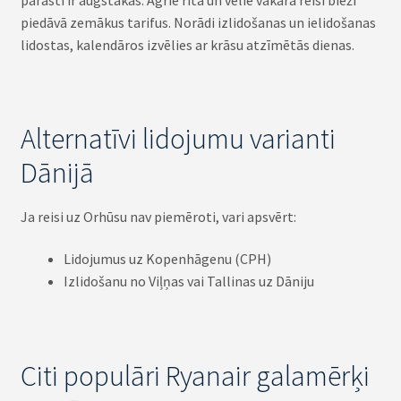
parasti ir augstākas. Agrie rīta un vēlie vakara reisi bieži
piedāvā zemākus tarifus. Norādi izlidošanas un ielidošanas
lidostas, kalendāros izvēlies ar krāsu atzīmētās dienas.
Alternatīvi lidojumu varianti
Dānijā
Ja reisi uz Orhūsu nav piemēroti, vari apsvērt:
Lidojumus uz Kopenhāgenu (CPH)
Izlidošanu no Viļņas vai Tallinas uz Dāniju
Citi populāri Ryanair galamērķi