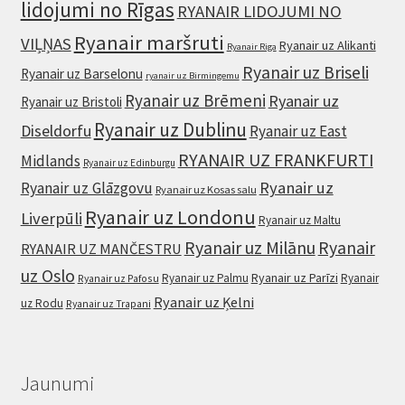
lidojumi no Rīgas
RYANAIR LIDOJUMI NO
Ryanair maršruti
VIĻŅAS
Ryanair uz Alikanti
Ryanair Riga
Ryanair uz Briseli
Ryanair uz Barselonu
ryanair uz Birmingemu
Ryanair uz Brēmeni
Ryanair uz
Ryanair uz Bristoli
Ryanair uz Dublinu
Diseldorfu
Ryanair uz East
RYANAIR UZ FRANKFURTI
Midlands
Ryanair uz Edinburgu
Ryanair uz
Ryanair uz Glāzgovu
Ryanair uz Kosas salu
Ryanair uz Londonu
Liverpūli
Ryanair uz Maltu
Ryanair uz Milānu
Ryanair
RYANAIR UZ MANČESTRU
uz Oslo
Ryanair uz Parīzi
Ryanair uz Palmu
Ryanair
Ryanair uz Pafosu
Ryanair uz Ķelni
uz Rodu
Ryanair uz Trapani
Jaunumi