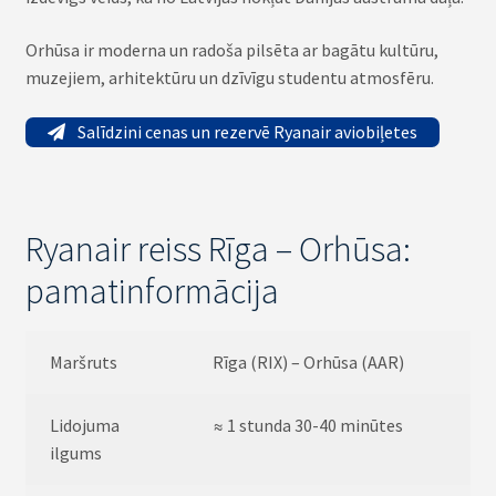
Orhūsa ir moderna un radoša pilsēta ar bagātu kultūru,
muzejiem, arhitektūru un dzīvīgu studentu atmosfēru.
Salīdzini cenas un rezervē Ryanair aviobiļetes
Ryanair reiss Rīga – Orhūsa:
pamatinformācija
Maršruts
Rīga (RIX) – Orhūsa (AAR)
Lidojuma
≈ 1 stunda 30-40 minūtes
ilgums