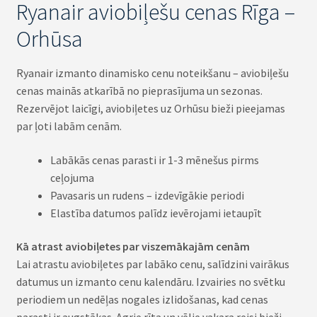
Ryanair aviobiļešu cenas Rīga –
Orhūsa
Ryanair izmanto dinamisko cenu noteikšanu – aviobiļešu
cenas mainās atkarībā no pieprasījuma un sezonas.
Rezervējot laicīgi, aviobiļetes uz Orhūsu bieži pieejamas
par ļoti labām cenām.
Labākās cenas parasti ir 1-3 mēnešus pirms
ceļojuma
Pavasaris un rudens – izdevīgākie periodi
Elastība datumos palīdz ievērojami ietaupīt
Kā atrast aviobiļetes par viszemākajām cenām
Lai atrastu aviobiļetes par labāko cenu, salīdzini vairākus
datumus un izmanto cenu kalendāru. Izvairies no svētku
periodiem un nedēļas nogales izlidošanas, kad cenas