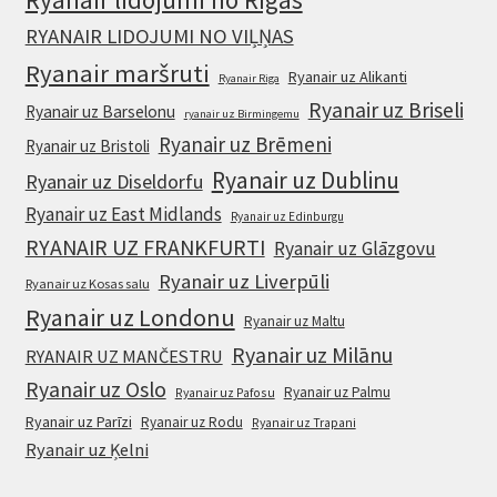
RYANAIR LIDOJUMI NO VIĻŅAS
Ryanair maršruti
Ryanair uz Alikanti
Ryanair Riga
Ryanair uz Briseli
Ryanair uz Barselonu
ryanair uz Birmingemu
Ryanair uz Brēmeni
Ryanair uz Bristoli
Ryanair uz Dublinu
Ryanair uz Diseldorfu
Ryanair uz East Midlands
Ryanair uz Edinburgu
RYANAIR UZ FRANKFURTI
Ryanair uz Glāzgovu
Ryanair uz Liverpūli
Ryanair uz Kosas salu
Ryanair uz Londonu
Ryanair uz Maltu
Ryanair uz Milānu
RYANAIR UZ MANČESTRU
Ryanair uz Oslo
Ryanair uz Palmu
Ryanair uz Pafosu
Ryanair uz Parīzi
Ryanair uz Rodu
Ryanair uz Trapani
Ryanair uz Ķelni