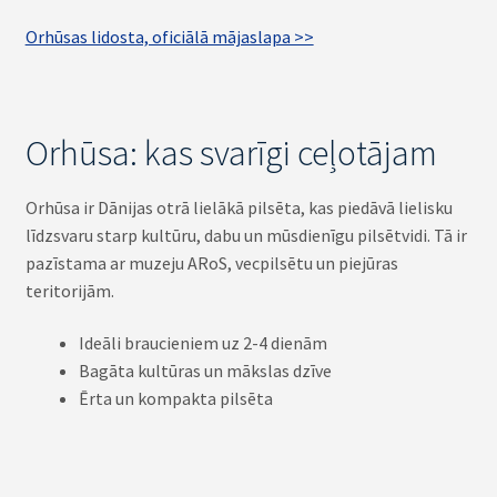
Orhūsas lidosta, oficiālā mājaslapa >>
Orhūsa: kas svarīgi ceļotājam
Orhūsa ir Dānijas otrā lielākā pilsēta, kas piedāvā lielisku
līdzsvaru starp kultūru, dabu un mūsdienīgu pilsētvidi. Tā ir
pazīstama ar muzeju ARoS, vecpilsētu un piejūras
teritorijām.
Ideāli braucieniem uz 2-4 dienām
Bagāta kultūras un mākslas dzīve
Ērta un kompakta pilsēta