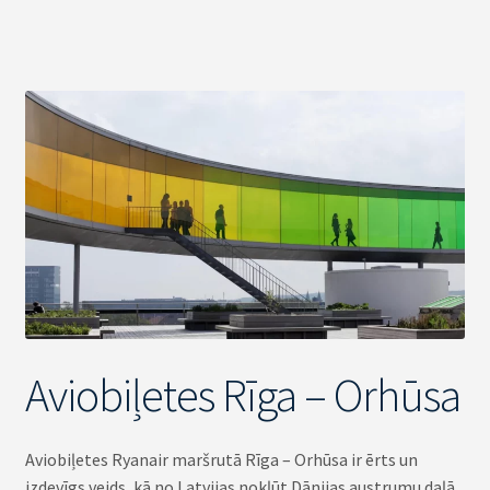
Aviobiļetes Rīga – Orhūsa
Aviobiļetes Ryanair maršrutā Rīga – Orhūsa ir ērts un
izdevīgs veids, kā no Latvijas nokļūt Dānijas austrumu daļā.