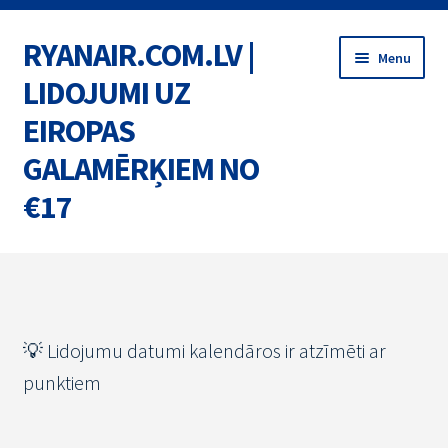
RYANAIR.COM.LV |
Skip
Skip
Menu
to
to
LIDOJUMI UZ
navigation
content
EIROPAS
GALAMĒRĶIEM NO
€17
Home
BIĻETES
💡 Lidojumu datumi kalendāros ir atzīmēti ar
MARŠRUTI
punktiem
AKCIJAS