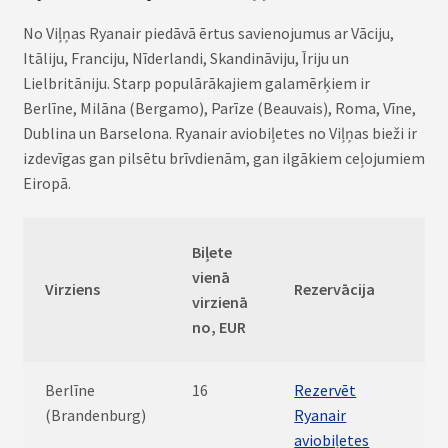
No Viļņas Ryanair piedāvā ērtus savienojumus ar Vāciju,
Itāliju, Franciju, Nīderlandi, Skandināviju, Īriju un
Lielbritāniju. Starp populārākajiem galamērķiem ir
Berlīne, Milāna (Bergamo), Parīze (Beauvais), Roma, Vīne,
Dublina un Barselona. Ryanair aviobiļetes no Viļņas bieži ir
izdevīgas gan pilsētu brīvdienām, gan ilgākiem ceļojumiem
Eiropā.
Biļete
vienā
Virziens
Rezervācija
virzienā
no, EUR
Berlīne
16
Rezervēt
(Brandenburg)
Ryanair
aviobiļetes