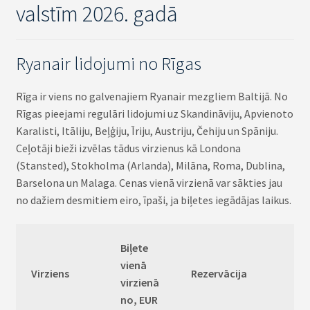
valstīm 2026. gadā
Ryanair lidojumi no Rīgas
Rīga ir viens no galvenajiem Ryanair mezgliem Baltijā. No
Rīgas pieejami regulāri lidojumi uz Skandināviju, Apvienoto
Karalisti, Itāliju, Beļģiju, Īriju, Austriju, Čehiju un Spāniju.
Ceļotāji bieži izvēlas tādus virzienus kā Londona
(Stansted), Stokholma (Arlanda), Milāna, Roma, Dublina,
Barselona un Malaga. Cenas vienā virzienā var sākties jau
no dažiem desmitiem eiro, īpaši, ja biļetes iegādājas laikus.
Biļete
vienā
Virziens
Rezervācija
virzienā
no, EUR