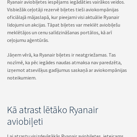
Ryanair aviobiļetes iespējams iegādāties vairākos veidos.
Visbiežāk ceļotāji rezervē biļetes tieši aviokompānijas
oficiālajā mājaslapā, kur pieejami visi aktuālie Ryanair
lidojumi un akcijas. Tāpat biļetes var meklēt aviobiļešu
meklētājos un cenu salīdzināšanas portālos, kā arī
ceļojumu aģentūrās.
Jāņem vērā, ka Ryanair biļetes ir neatgriežamas. Tas
nozīmē, ka pēc iegādes naudas atmaksa nav paredzēta,
izņemot atsevišķus gadījumus saskaņā ar aviokompānijas
noteikumiem.
Kā atrast lētāko Ryanair
aviobiļeti
Lai atrastu visizdevīgākās Ryanair aviobiļetes, ieteicams