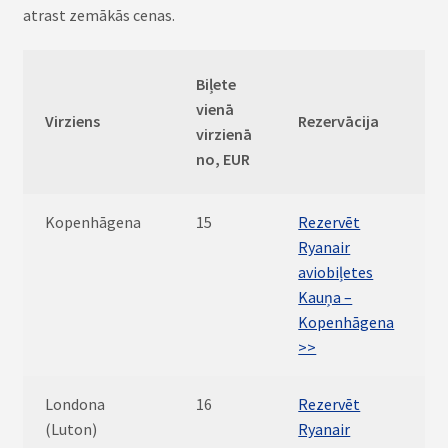
atrast zemākās cenas.
Biļete
vienā
Virziens
Rezervācija
virzienā
no, EUR
Kopenhāgena
15
Rezervēt
Ryanair
aviobiļetes
Kauņa –
Kopenhāgena
>>
Londona
16
Rezervēt
(Luton)
Ryanair