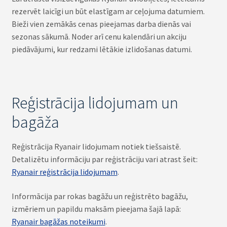
rezervēt laicīgi un būt elastīgam ar ceļojuma datumiem.
Bieži vien zemākās cenas pieejamas darba dienās vai
sezonas sākumā. Noder arī cenu kalendāri un akciju
piedāvājumi, kur redzami lētākie izlidošanas datumi.
Reģistrācija lidojumam un
bagāža
Reģistrācija Ryanair lidojumam notiek tiešsaistē.
Detalizētu informāciju par reģistrāciju vari atrast šeit:
Ryanair reģistrācija lidojumam
.
Informācija par rokas bagāžu un reģistrēto bagāžu,
izmēriem un papildu maksām pieejama šajā lapā:
Ryanair bagāžas noteikumi
.