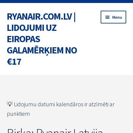
RYANAIR.COM.LV |
Skip
Skip
Menu
to
to
LIDOJUMI UZ
navigation
content
EIROPAS
GALAMĒRĶIEM NO
€17
Home
BIĻETES
💡 Lidojumu datumi kalendāros ir atzīmēti ar
MARŠRUTI
punktiem
AKCIJAS