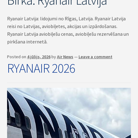
Birka:
Ryanair Latvija
BAGĀŽA
Ryanair Latvija: lidojumi no Rīgas, Latvija. Ryanair Latvija
REĢISTRĀCIJA
reisi no Latvijas, aviobiļetes, akcijas un izpārdošanas.
Ryanair Latvija aviobiļešu cenas, aviobiļešu rezervēšana un
pirkšana internetā.
Posted on
4 jūlijs, 2026
by
Air News
—
Leave a comment
RYANAIR 2026