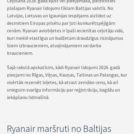
Ceļošana 2026. gadā kļūst vēl pieejamāka, pateicoties
plašajam Ryanair lidojumi tīklam Baltijas valstīs. No
Latvijas, Lietuvas un Igaunijas iespējams aizlidot uz
desmitiem Eiropas pilsētu par ļoti konkurētspējīgām
cenām. Ryanair aviobiļetes ir īpaši iecienītas ceļotāju vidū,
kuri meklē elastīgus un budžetam draudzīgus risinājumus
īsiem izbraucieniem, atvaļinājumiem vai darba
braucieniem.
Šajā rakstā apskatīsim, kādi Ryanair lidojumi 2026. gadā
pieejami no Rīgas, Viļņas, Kauņas, Tallinas un Palangas, kur
visērtāk rezervēt biļetes, kā atrast zemāko cenu, kā arī
sniegsim svarīgu informāciju par reģistrāciju, bagāžu un
iekāpšanu lidmašīnā.
Ryanair maršruti no Baltijas