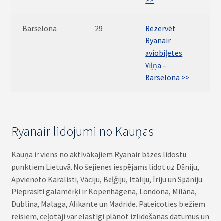
>>
Barselona
29
Rezervēt
Ryanair
aviobiļetes
Viļņa –
Barselona >>
Ryanair lidojumi no Kauņas
Kauņa ir viens no aktīvākajiem Ryanair bāzes lidostu
punktiem Lietuvā. No šejienes iespējams lidot uz Dāniju,
Apvienoto Karalisti, Vāciju, Beļģiju, Itāliju, Īriju un Spāniju.
Pieprasīti galamērķi ir Kopenhāgena, Londona, Milāna,
Dublina, Malaga, Alikante un Madride. Pateicoties biežiem
reisiem, ceļotāji var elastīgi plānot izlidošanas datumus un