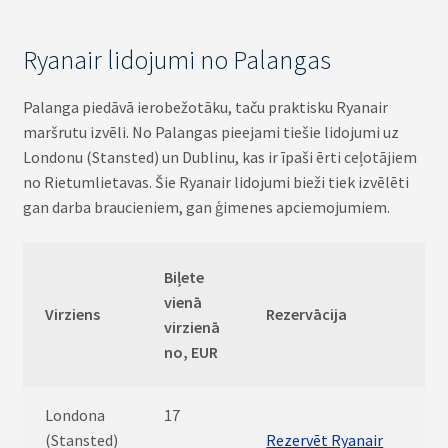
Ryanair lidojumi no Palangas
Palanga piedāvā ierobežotāku, taču praktisku Ryanair
maršrutu izvēli. No Palangas pieejami tiešie lidojumi uz
Londonu (Stansted) un Dublinu, kas ir īpaši ērti ceļotājiem
no Rietumlietavas. Šie Ryanair lidojumi bieži tiek izvēlēti
gan darba braucieniem, gan ģimenes apciemojumiem.
Biļete
vienā
Virziens
Rezervācija
virzienā
no, EUR
Londona
17
(Stansted)
Rezervēt Ryanair