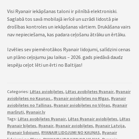
Visi Ryanair iekāpšanas taloni ir pilnībā elektroniski.
Saglabā tos savā mobilajā ierīcē un uzrādi lidostā pie
drošības kontroles un iekāpšanas vārtiem. Drukāšana vairs
nav nepieciešama, kas padara ceļošanu ātrāku un ērtāku.
Izvēlies sev piemērotākos Ryanair lidojumi, salīdzini cenas
un plāno ceļojumu jau laikus – 2026. gads piedāvā daudz
iespēju ceļot lēti un ērti no Baltijas!
Categories:
Lētas aviobiļetes
,
Lētas avobiļetes Ryanair
,
Ryanair
aviobiļetes no Kauņas.
,
Ryanair aviobiļetes no Rīgas
,
Ryanair
aviobiļetes no Tallinas
,
Ryanair aviobiļetes no Viļņas
,
Ryanair
maršruti
,
Ryanair.lv
Tags:
Lētas avobiļetes Ryanair
,
Lētas Ryanair aviobiļetes
,
Lētas
Ryanair biļetes
,
Ryanair
,
Ryanair aviobiļetes
,
Ryanair Latvija
,
Ryanair lidojumi
,
RYANAIR LIDOJUMI NO KAUŅAS
,
Ryanair