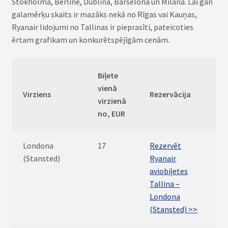
Stokholma, Berlīne, Dublina, Barselona un Milāna. Lai gan
galamērķu skaits ir mazāks nekā no Rīgas vai Kauņas,
Ryanair lidojumi no Tallinas ir pieprasīti, pateicoties
ērtam grafikam un konkurētspējīgām cenām.
Biļete
vienā
Virziens
Rezervācija
virzienā
no, EUR
Londona
17
Rezervēt
(Stansted)
Ryanair
aviobiļetes
Tallina –
Londona
(Stansted) >>