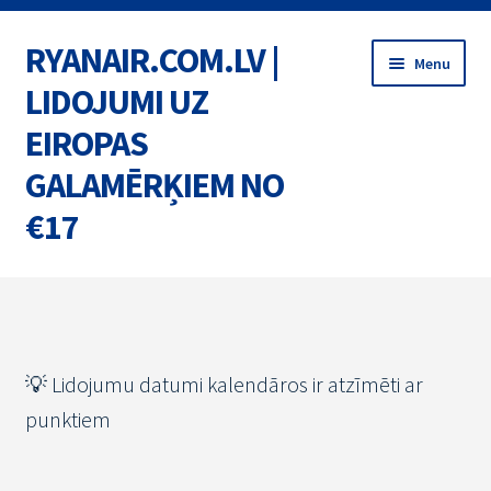
RYANAIR.COM.LV |
Skip
Skip
Menu
to
to
LIDOJUMI UZ
navigation
content
EIROPAS
GALAMĒRĶIEM NO
€17
Home
BIĻETES
💡 Lidojumu datumi kalendāros ir atzīmēti ar
MARŠRUTI
punktiem
AKCIJAS