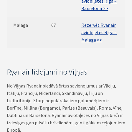
aviobiļetes Rīga –
Barselona >>
Malaga
67
Rezervēt Ryanair
aviobiļetes Rīga –
Malaga >>
Ryanair lidojumi no Viļņas
No Viļņas Ryanair piedāvā ērtus savienojumus ar Vāciju,
Itāliju, Franciju, Nīderlandi, Skandināviju, Īriju un
Lielbritāniju. Starp populārākajiem galamērķiem ir
Berlīne, Milāna (Bergamo), Parīze (Beauvais), Roma, Vīne,
Dublina un Barselona. Ryanair aviobiļetes no Viļņas bieži ir
izdevīgas gan pilsētu brīvdienām, gan ilgākiem ceļojumiem
Eiropā.