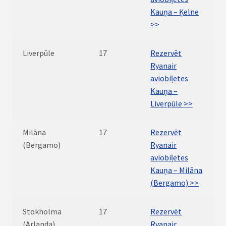
Kauņa – Ķelne
>>
Liverpūle
17
Rezervēt
Ryanair
aviobiļetes
Kauņa –
Liverpūle >>
Milāna
17
Rezervēt
(Bergamo)
Ryanair
aviobiļetes
Kauņa – Milāna
(Bergamo) >>
Stokholma
17
Rezervēt
(Arlanda)
Ryanair