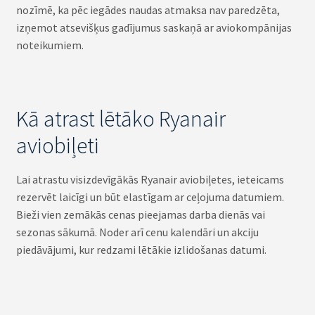
nozīmē, ka pēc iegādes naudas atmaksa nav paredzēta,
izņemot atsevišķus gadījumus saskaņā ar aviokompānijas
noteikumiem.
Kā atrast lētāko Ryanair
aviobiļeti
Lai atrastu visizdevīgākās Ryanair aviobiļetes, ieteicams
rezervēt laicīgi un būt elastīgam ar ceļojuma datumiem.
Bieži vien zemākās cenas pieejamas darba dienās vai
sezonas sākumā. Noder arī cenu kalendāri un akciju
piedāvājumi, kur redzami lētākie izlidošanas datumi.