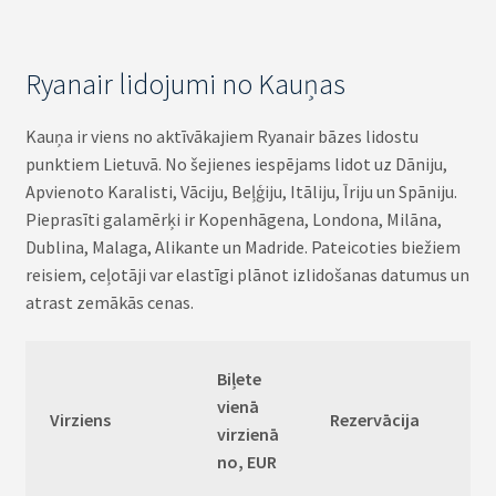
Ryanair lidojumi no Kauņas
Kauņa ir viens no aktīvākajiem Ryanair bāzes lidostu
punktiem Lietuvā. No šejienes iespējams lidot uz Dāniju,
Apvienoto Karalisti, Vāciju, Beļģiju, Itāliju, Īriju un Spāniju.
Pieprasīti galamērķi ir Kopenhāgena, Londona, Milāna,
Dublina, Malaga, Alikante un Madride. Pateicoties biežiem
reisiem, ceļotāji var elastīgi plānot izlidošanas datumus un
atrast zemākās cenas.
Biļete
vienā
Virziens
Rezervācija
virzienā
no, EUR