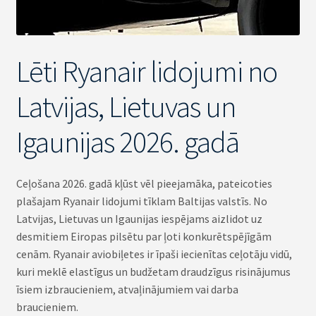
Lēti Ryanair lidojumi no
Latvijas, Lietuvas un
Igaunijas 2026. gadā
Ceļošana 2026. gadā kļūst vēl pieejamāka, pateicoties
plašajam Ryanair lidojumi tīklam Baltijas valstīs. No
Latvijas, Lietuvas un Igaunijas iespējams aizlidot uz
desmitiem Eiropas pilsētu par ļoti konkurētspējīgām
cenām. Ryanair aviobiļetes ir īpaši iecienītas ceļotāju vidū,
kuri meklē elastīgus un budžetam draudzīgus risinājumus
īsiem izbraucieniem, atvaļinājumiem vai darba
braucieniem.