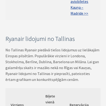
aviobiļetes
Kauņa –
Madride >>
Ryanair lidojumi no Tallinas
No Tallinas Ryanair piedāvā tiešos lidojumus uz lielākajām
Eiropas pilsētām. Populārākie virzieni ir Londona,
Stokholma, Berlīne, Dublina, Barselona un Milāna. Lai gan
galamērķu skaits ir mazāks nekā no Rīgas vai Kauņas,
Ryanair lidojumi no Tallinas ir pieprasīti, pateicoties
ērtam grafikam un konkurētspējīgām cenām.
Biļete
vienā
Virziens
Rezervācija