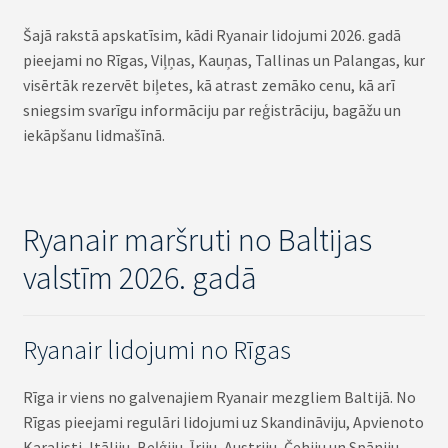
Šajā rakstā apskatīsim, kādi Ryanair lidojumi 2026. gadā
pieejami no Rīgas, Viļņas, Kauņas, Tallinas un Palangas, kur
visērtāk rezervēt biļetes, kā atrast zemāko cenu, kā arī
sniegsim svarīgu informāciju par reģistrāciju, bagāžu un
iekāpšanu lidmašīnā.
Ryanair maršruti no Baltijas
valstīm 2026. gadā
Ryanair lidojumi no Rīgas
Rīga ir viens no galvenajiem Ryanair mezgliem Baltijā. No
Rīgas pieejami regulāri lidojumi uz Skandināviju, Apvienoto
Karalisti, Itāliju, Beļģiju, Īriju, Austriju, Čehiju un Spāniju.