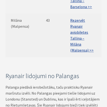
Tallina –
Barselona >>
Milāna
43
Rezervēt
(Malpensa)
Ryanair
aviobiļetes
Tallina –
Milāna
(Malpensa) >>
Ryanair lidojumi no Palangas
Palanga piedāvā ierobežotāku, taču praktisku Ryanair
maršrutu izvēli. No Palangas pieejami tiešie lidojumi uz
Londonu (Stansted) un Dublinu, kas ir īpaši ērti ceļotājiem
no Rietumlietavas. Šie Ryanair lidojumi bieži tiek izvēlēti