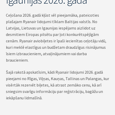
Ceļošana 2026. gadā kļūst vēl pieejamāka, pateicoties
plašajam Ryanair lidojumi tīklam Baltijas valstīs. No
Latvijas, Lietuvas un Igaunijas iespējams aizlidot uz
desmitiem Eiropas pilsētu par ļoti konkurētspējīgām
cenām. Ryanair aviobiļetes ir īpaši iecienītas ceļotāju vidū,
kuri meklē elastīgus un budžetam draudzīgus risinājumus
īsiem izbraucieniem, atvaļinājumiem vai darba
braucieniem.
Šajā rakstā apskatīsim, kādi Ryanair lidojumi 2026. gadā
pieejami no Rīgas, Viļņas, Kauņas, Tallinas un Palangas, kur
visērtāk rezervēt biļetes, kā atrast zemāko cenu, kā arī
sniegsim svarīgu informāciju par reģistrāciju, bagāžu un
iekāpšanu lidmašīnā.