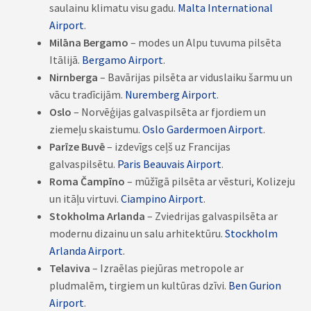
saulainu klimatu visu gadu.
Malta International
Airport
.
Milāna Bergamo
– modes un Alpu tuvuma pilsēta
Itālijā.
Bergamo Airport
.
Nirnberga
– Bavārijas pilsēta ar viduslaiku šarmu un
vācu tradīcijām.
Nuremberg Airport
.
Oslo
– Norvēģijas galvaspilsēta ar fjordiem un
ziemeļu skaistumu.
Oslo Gardermoen Airport
.
Parīze Buvē
– izdevīgs ceļš uz Francijas
galvaspilsētu.
Paris Beauvais Airport
.
Roma Čampīno
– mūžīgā pilsēta ar vēsturi, Kolizeju
un itāļu virtuvi.
Ciampino Airport
.
Stokholma Arlanda
– Zviedrijas galvaspilsēta ar
modernu dizainu un salu arhitektūru.
Stockholm
Arlanda Airport
.
Telaviva
– Izraēlas piejūras metropole ar
pludmalēm, tirgiem un kultūras dzīvi.
Ben Gurion
Airport
.