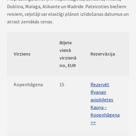
Dublina, Malaga, Alikante un Madride. Pateicoties biežiem
reisiem, ceļotāji var elastīgi plānot izlidošanas datumus un
atrast zemākās cenas.
Biļete
vienā
Virziens
Rezervācija
virzienā
no, EUR
Kopenhāgena
15
Rezervēt
Ryanair
aviobiļetes
Kauņa –
Kopenhāgena
>>