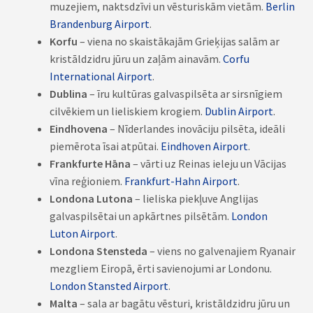
muzejiem, naktsdzīvi un vēsturiskām vietām.
Berlin
Brandenburg Airport
.
Korfu
– viena no skaistākajām Grieķijas salām ar
kristāldzidru jūru un zaļām ainavām.
Corfu
International Airport
.
Dublina
– īru kultūras galvaspilsēta ar sirsnīgiem
cilvēkiem un lieliskiem krogiem.
Dublin Airport
.
Eindhovena
– Nīderlandes inovāciju pilsēta, ideāli
piemērota īsai atpūtai.
Eindhoven Airport
.
Frankfurte Hāna
– vārti uz Reinas ieleju un Vācijas
vīna reģioniem.
Frankfurt-Hahn Airport
.
Londona Lutona
– lieliska piekļuve Anglijas
galvaspilsētai un apkārtnes pilsētām.
London
Luton Airport
.
Londona Stensteda
– viens no galvenajiem Ryanair
mezgliem Eiropā, ērti savienojumi ar Londonu.
London Stansted Airport
.
Malta
– sala ar bagātu vēsturi, kristāldzidru jūru un