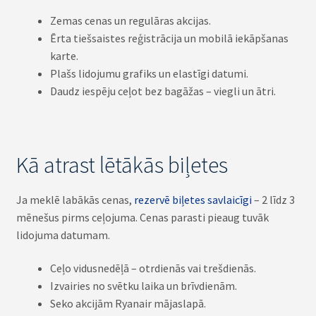
Zemas cenas un regulāras akcijas.
Ērta tiešsaistes reģistrācija un mobilā iekāpšanas
karte.
Plašs lidojumu grafiks un elastīgi datumi.
Daudz iespēju ceļot bez bagāžas – viegli un ātri.
Kā atrast lētākās biļetes
Ja meklē labākās cenas,
rezervē biļetes savlaicīgi
– 2 līdz 3
mēnešus pirms ceļojuma. Cenas parasti pieaug tuvāk
lidojuma datumam.
Ceļo vidusnedēļā – otrdienās vai trešdienās.
Izvairies no svētku laika un brīvdienām.
Seko akcijām Ryanair mājaslapā.