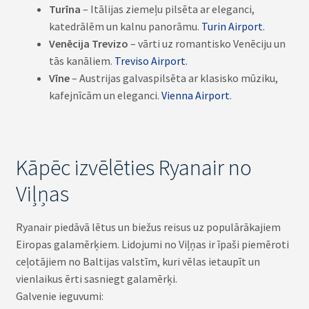
Turīna
– Itālijas ziemeļu pilsēta ar eleganci,
katedrālēm un kalnu panorāmu.
Turin Airport
.
Venēcija Trevizo
– vārti uz romantisko Venēciju un
tās kanāliem.
Treviso Airport
.
Vīne
– Austrijas galvaspilsēta ar klasisko mūziku,
kafejnīcām un eleganci.
Vienna Airport
.
Kāpēc izvēlēties Ryanair no
Viļņas
Ryanair piedāvā lētus un biežus reisus uz populārākajiem
Eiropas galamērķiem. Lidojumi no Viļņas ir īpaši piemēroti
ceļotājiem no Baltijas valstīm, kuri vēlas ietaupīt un
vienlaikus ērti sasniegt galamērķi.
Galvenie ieguvumi: