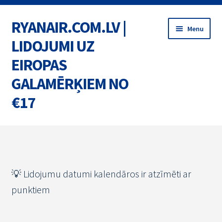
RYANAIR.COM.LV |
Skip
Skip
Menu
to
to
LIDOJUMI UZ
navigation
content
EIROPAS
GALAMĒRĶIEM NO
€17
Home
BIĻETES
💡 Lidojumu datumi kalendāros ir atzīmēti ar
MARŠRUTI
punktiem
AKCIJAS