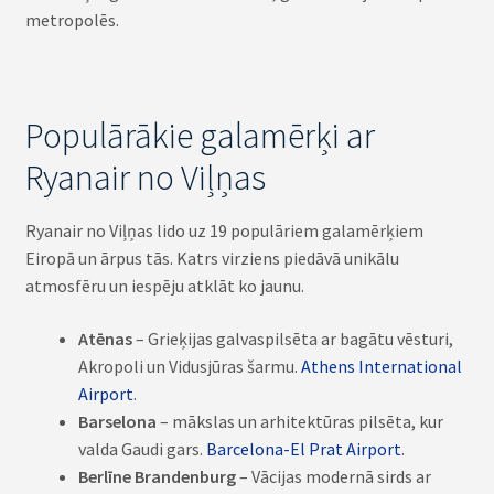
metropolēs.
Populārākie galamērķi ar
Ryanair no Viļņas
Ryanair no Viļņas lido uz 19 populāriem galamērķiem
Eiropā un ārpus tās. Katrs virziens piedāvā unikālu
atmosfēru un iespēju atklāt ko jaunu.
Atēnas
– Grieķijas galvaspilsēta ar bagātu vēsturi,
Akropoli un Vidusjūras šarmu.
Athens International
Airport
.
Barselona
– mākslas un arhitektūras pilsēta, kur
valda Gaudi gars.
Barcelona-El Prat Airport
.
Berlīne Brandenburg
– Vācijas modernā sirds ar