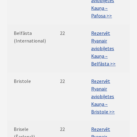
aviobiļetes
Kauņa –
Pafosa >>
Belfāsta
22
Rezervēt
(International)
Ryanair
aviobiļetes
Kauņa –
Belfāsta >>
Bristole
22
Rezervēt
Ryanair
aviobiļetes
Kauņa –
Bristole >>
Brisele
22
Rezervēt
(Šarleruā)
Ryanair