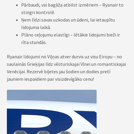
Pārbaudi, vai bagāža atbilst izmēriem – Ryanair to
stingri kontrolē.
Ņem līdzi savas uzkodas un ūdeni, lai ietaupītu
lidojuma laikā.
Plāno ceļojumu elastīgi – lētākie lidojumi bieži ir
rīta stundās.
Ryanair lidojumi no Viļņas atver durvis uz visu Eiropu – no
saulainās Grieķijas līdz vēsturiskajai Vīnei un romantiskajai
Venēcijai. Rezervē biļetes jau šodien un dodies pretī
jauniem iespaidiem par visizdevīgāko cenu!