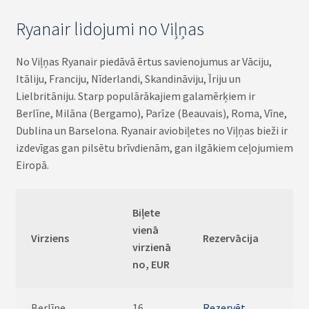
Ryanair lidojumi no Viļņas
No Viļņas Ryanair piedāvā ērtus savienojumus ar Vāciju,
Itāliju, Franciju, Nīderlandi, Skandināviju, Īriju un
Lielbritāniju. Starp populārākajiem galamērķiem ir
Berlīne, Milāna (Bergamo), Parīze (Beauvais), Roma, Vīne,
Dublina un Barselona. Ryanair aviobiļetes no Viļņas bieži ir
izdevīgas gan pilsētu brīvdienām, gan ilgākiem ceļojumiem
Eiropā.
Biļete
vienā
Virziens
Rezervācija
virzienā
no, EUR
Berlīne
16
Rezervēt