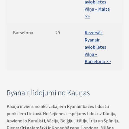
aviobiļetes
Viļņa – Malta
>>
Barselona
29
Rezervēt
Ryanair
aviobiļetes
Viļņa –
Barselona >>
Ryanair lidojumi no Kauņas
Kauņa ir viens no aktīvākajiem Ryanair bāzes lidostu
punktiem Lietuvā. No šejienes iespējams lidot uz Dāniju,
Apvienoto Karalisti, Vāciju, Beļģiju, Itāliju, Īriju un Spāniju.
Pieprasīti galamērķi ir Kopenhāgena, Londona, Milāna,