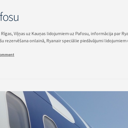
afosu
o Rīgas, Viļņas uz Kauņas lidojumiem uz Pafosu, informācija par Rya
ļešu rezervēšana onlainā, Ryanair speciālie piedāvājumi lidojumiem 
comment