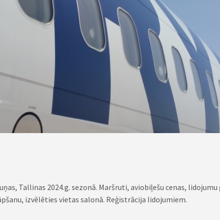
auņas, Tallinas 2024.g. sezonā. Maršruti, aviobiļešu cenas, lidojumu 
āpšanu, izvēlēties vietas salonā. Reģistrācija lidojumiem.