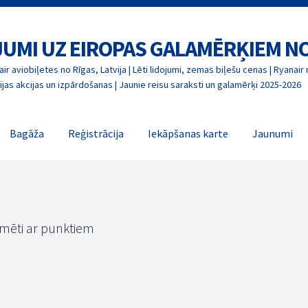
OJUMI UZ EIROPAS GALAMĒRĶIEM N
ir aviobiļetes no Rīgas, Latvija | Lēti lidojumi, zemas biļešu cenas | Ryanair 
jas akcijas un izpārdošanas | Jaunie reisu saraksti un galamērķi 2025-2026
Bagāža
Reģistrācija
Iekāpšanas karte
Jaunumi
īmēti ar punktiem