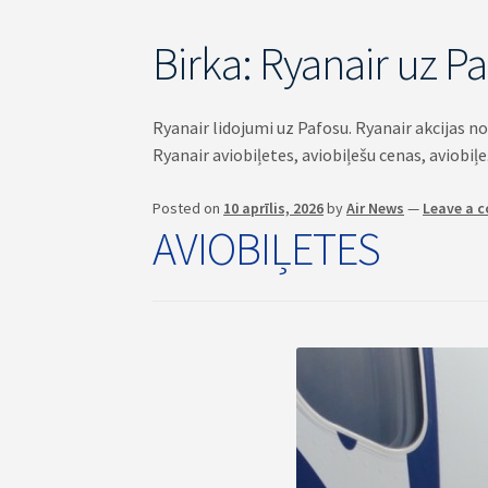
Birka:
Ryanair uz P
Ryanair lidojumi uz Pafosu. Ryanair akcijas n
Ryanair aviobiļetes, aviobiļešu cenas, aviobi
Posted on
10 aprīlis, 2026
by
Air News
—
Leave a 
AVIOBIĻETES