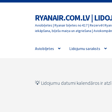
RYANAIR.COM.LV | LID
Skip
Skip
to
to
Aviobiļetes | Ryanair biļetes no €17 | Rezervēt Ryana
navigation
content
iekāpšana, biļešu maiņa un atgriešana | Aviokompāni
Aviobiļetes
Lidojumu saraksts
💡 Lidojumu datumi kalendāros ir atz