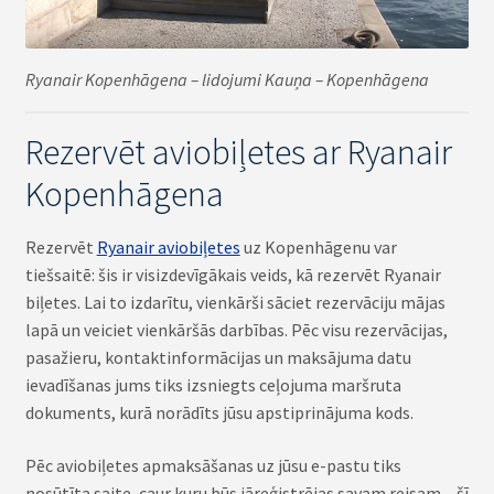
Ryanair Kopenhāgena – lidojumi Kauņa – Kopenhāgena
Rezervēt aviobiļetes ar Ryanair
Kopenhāgena
Rezervēt
Ryanair aviobiļetes
uz Kopenhāgenu var
tiešsaitē: šis ir visizdevīgākais veids, kā rezervēt Ryanair
biļetes. Lai to izdarītu, vienkārši sāciet rezervāciju mājas
lapā un veiciet vienkāršās darbības. Pēc visu rezervācijas,
pasažieru, kontaktinformācijas un maksājuma datu
ievadīšanas jums tiks izsniegts ceļojuma maršruta
dokuments, kurā norādīts jūsu apstiprinājuma kods.
Pēc aviobiļetes apmaksāšanas uz jūsu e-pastu tiks
nosūtīta saite, caur kuru būs jāreģistrējas savam reisam – šī