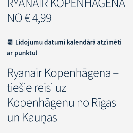
RYANAIR KOPENHĀGENA
NO € 4,99
📆
Lidojumu datumi kalendārā atzīmēti
ar punktu!
Ryanair Kopenhāgena –
tiešie reisi uz
Kopenhāgenu no Rīgas
un Kauņas