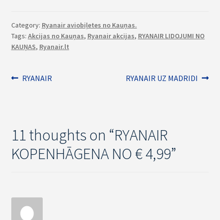
Category:
Ryanair aviobiļetes no Kauņas.
Tags:
Akcijas no Kauņas
,
Ryanair akcijas
,
RYANAIR LIDOJUMI NO
KAUŅAS
,
Ryanair.lt
Ziņu
Previous
Next
RYANAIR
RYANAIR UZ MADRIDI
post:
post:
izvēlne
11 thoughts on “
RYANAIR
KOPENHĀGENA NO € 4,99
”