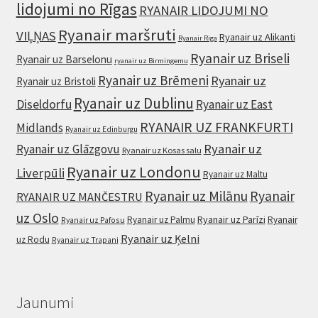
lidojumi no Rīgas
RYANAIR LIDOJUMI NO
Ryanair maršruti
VIĻŅAS
Ryanair uz Alikanti
Ryanair Riga
Ryanair uz Briseli
Ryanair uz Barselonu
ryanair uz Birmingemu
Ryanair uz Brēmeni
Ryanair uz
Ryanair uz Bristoli
Ryanair uz Dublinu
Diseldorfu
Ryanair uz East
RYANAIR UZ FRANKFURTI
Midlands
Ryanair uz Edinburgu
Ryanair uz
Ryanair uz Glāzgovu
Ryanair uz Kosas salu
Ryanair uz Londonu
Liverpūli
Ryanair uz Maltu
Ryanair uz Milānu
Ryanair
RYANAIR UZ MANČESTRU
uz Oslo
Ryanair uz Parīzi
Ryanair uz Palmu
Ryanair
Ryanair uz Pafosu
Ryanair uz Ķelni
uz Rodu
Ryanair uz Trapani
Jaunumi