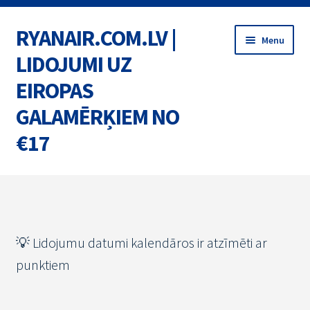
RYANAIR.COM.LV |
Skip
Skip
Menu
to
to
LIDOJUMI UZ
navigation
content
EIROPAS
GALAMĒRĶIEM NO
€17
Home
BIĻETES
💡 Lidojumu datumi kalendāros ir atzīmēti ar
MARŠRUTI
punktiem
AKCIJAS