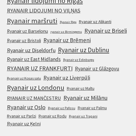
Ryanair lidojumi no Rīgas
RYANAIR LIDOJUMI NO VIĻŅAS
Ryanair maršruti
Ryanair uz Alikanti
Ryanair Riga
Ryanair uz Briseli
Ryanair uz Barselonu
ryanair uz Birmingemu
Ryanair uz Brēmeni
Ryanair uz Bristoli
Ryanair uz Dublinu
Ryanair uz Diseldorfu
Ryanair uz East Midlands
Ryanair uz Edinburgu
RYANAIR UZ FRANKFURTI
Ryanair uz Glāzgovu
Ryanair uz Liverpūli
Ryanair uz Kosas salu
Ryanair uz Londonu
Ryanair uz Maltu
Ryanair uz Milānu
RYANAIR UZ MANČESTRU
Ryanair uz Oslo
Ryanair uz Palmu
Ryanair uz Pafosu
Ryanair uz Parīzi
Ryanair uz Rodu
Ryanair uz Trapani
Ryanair uz Ķelni