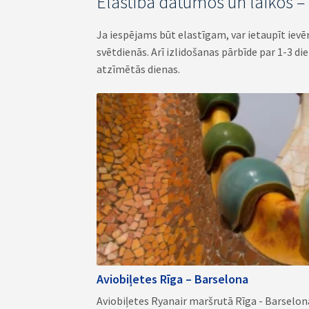
Elastība datumos un laikos 
Ja iespējams būt elastīgam, var ietaupīt ievē
svētdienās. Arī izlidošanas pārbīde par 1-3 di
atzīmētās dienas.
Aviobiļetes Rīga – Barselona
Aviobiļetes Ryanair maršrutā Rīga - Barselona 