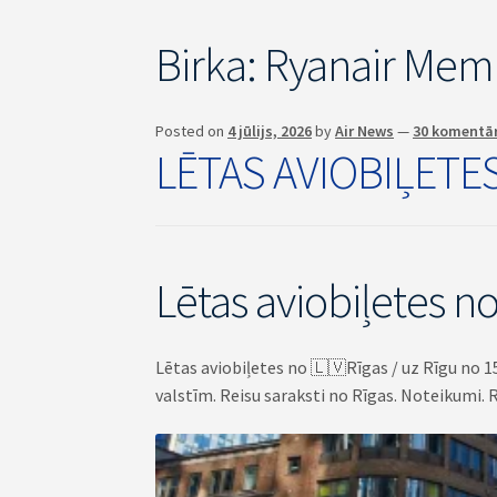
Birka:
Ryanair Me
Posted on
4 jūlijs, 2026
by
Air News
—
30 komentā
LĒTAS AVIOBIĻETE
Lētas aviobiļetes no
Lētas aviobiļetes no 🇱🇻Rīgas / uz Rīgu no 15 
valstīm. Reisu saraksti no Rīgas. Noteikumi. 