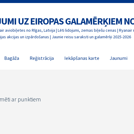
OJUMI UZ EIROPAS GALAMĒRĶIEM N
ir aviobiļetes no Rīgas, Latvija | Lēti lidojumi, zemas biļešu cenas | Ryanair 
jas akcijas un izpārdošanas | Jaunie reisu saraksti un galamērķi 2025-2026
Bagāža
Reģistrācija
Iekāpšanas karte
Jaunumi
īmēti ar punktiem