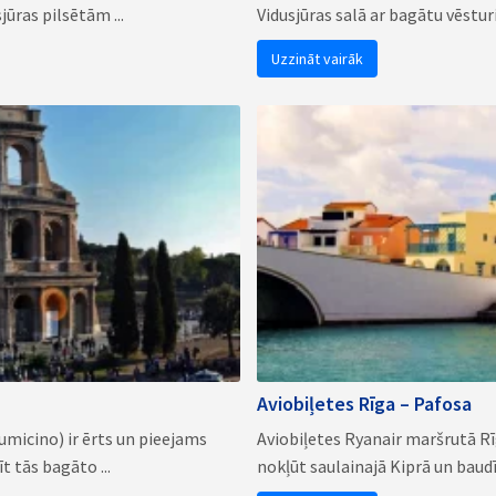
ūras pilsētām ...
Vidusjūras salā ar bagātu vēstur
Uzzināt vairāk
Aviobiļetes Rīga – Pafosa
umicino) ir ērts un pieejams
Aviobiļetes Ryanair maršrutā Rīg
t tās bagāto ...
nokļūt saulainajā Kiprā un baudīt