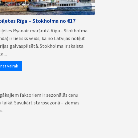
biļetes Rīga – Stokholma no €17
iļetes Ryanair maršrutā Rīga - Stokholma
nda) ir lielisks veids, kā no Latvijas nokļūt
rijas galvaspilsētā. Stokholma ir skaista
a ...
ināt vairāk
rīgākajiem faktoriem ir sezonālās cenu
u laikā. Savukārt starpsezonā – ziemas
s.