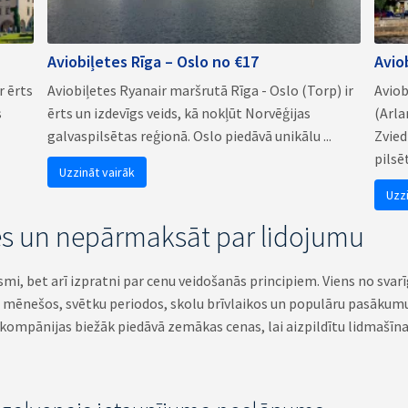
Aviobiļetes Rīga – Oslo no €17
Avio
r ērts
Aviobiļetes Ryanair maršrutā Rīga - Oslo (Torp) ir
Aviob
s
ērts un izdevīgs veids, kā nokļūt Norvēģijas
(Arla
galvaspilsētas reģionā. Oslo piedāvā unikālu ...
Zvied
pilsēt
Uzzināt vairāk
Uzz
etes un nepārmaksāt par lidojumu
smi, bet arī izpratni par cenu veidošanās principiem. Viens no sva
as mēnešos, svētku periodos, skolu brīvlaikos un populāru pasākum
iokompānijas biežāk piedāvā zemākas cenas, lai aizpildītu lidmašīna