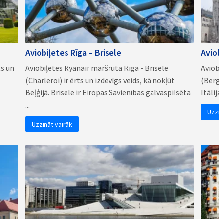
Aviobiļetes Rīga – Brisele
Avio
ts un
Aviobiļetes Ryanair maršrutā Rīga - Brisele
Aviob
(Charleroi) ir ērts un izdevīgs veids, kā nokļūt
(Berg
Beļģijā. Brisele ir Eiropas Savienības galvaspilsēta
Itāli
...
Uzz
Uzzināt vairāk