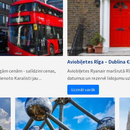
Aviobiļetes Rīga – Dublina €
īgām cenām - salīdzini cenas,
Aviobiļetes Ryanair maršrutā Rīg
noto Karalisti jau ...
datumus un rezervē lidojumu uz Īr
Uzzināt vairāk