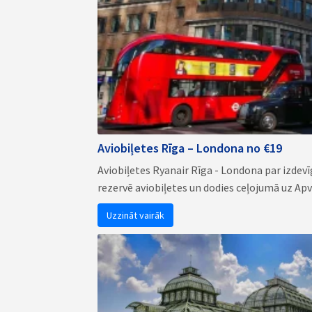
Aviobiļetes Rīga – Londona no €19
Aviobiļetes Ryanair Rīga - Londona par izdev
rezervē aviobiļetes un dodies ceļojumā uz Apvie
Uzzināt vairāk