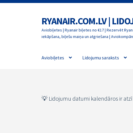
RYANAIR.COM.LV | LID
Skip
Skip
to
to
Aviobiļetes | Ryanair biļetes no €17 | Rezervēt Ryana
navigation
content
iekāpšana, biļešu maiņa un atgriešana | Aviokompāni
Aviobiļetes
Lidojumu saraksts
💡 Lidojumu datumi kalendāros ir atz