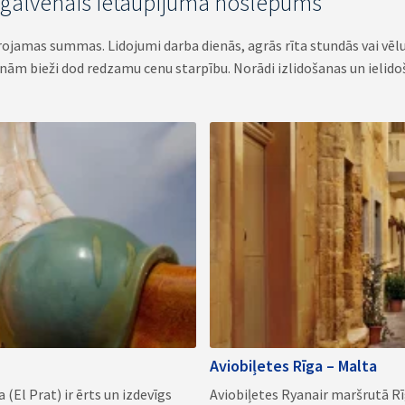
– galvenais ietaupījuma noslēpums
rojamas summas. Lidojumi darba dienās, agrās rīta stundās vai vēlu
enām bieži dod redzamu cenu starpību. Norādi izlidošanas un ielido
Aviobiļetes Rīga – Malta
(El Prat) ir ērts un izdevīgs
Aviobiļetes Ryanair maršrutā Rīg