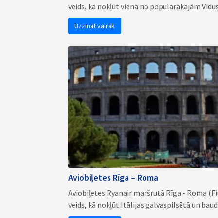
veids, kā nokļūt vienā no populārākajām Vidusj
Uzzināt vairāk
Aviobiļetes Rīga – Roma
Aviobiļetes Ryanair maršrutā Rīga - Roma (Fi
veids, kā nokļūt Itālijas galvaspilsētā un baudī