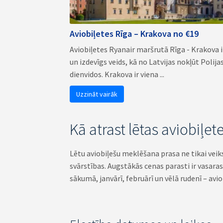
Aviobiļetes Rīga – Krakova no €19
Aviobiļetes Ryanair maršrutā Rīga - Krakova i
un izdevīgs veids, kā no Latvijas nokļūt Polija
dienvidos. Krakova ir viena ...
Uzzināt vairāk
Kā atrast lētas aviobiļ
Lētu aviobiļešu meklēšana prasa ne tikai veik
svārstības. Augstākās cenas parasti ir vasar
sākumā, janvārī, februārī un vēlā rudenī – av