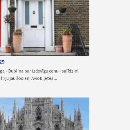
29
a - Dublina par izdevīgu cenu - salīdzini
iju jau šodien! Aviobiļetes ...