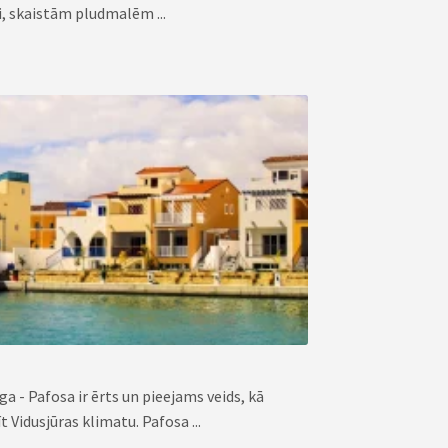
i, skaistām pludmalēm ...
a - Pafosa ir ērts un pieejams veids, kā
 Vidusjūras klimatu. Pafosa ...