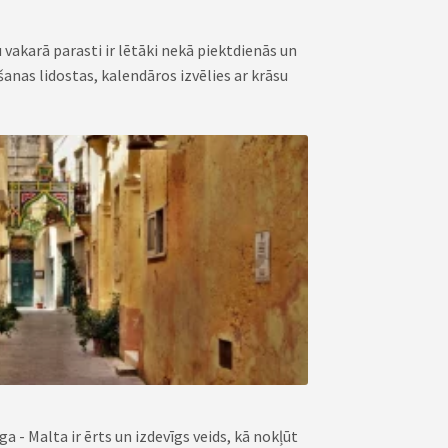
 vakarā parasti ir lētāki nekā piektdienās un
šanas lidostas, kalendāros izvēlies ar krāsu
a - Malta ir ērts un izdevīgs veids, kā nokļūt