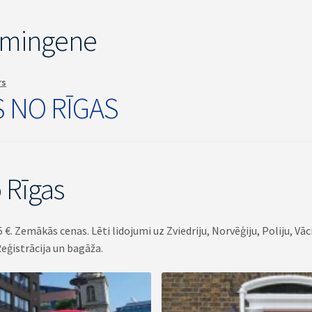
mmingene
rs
S NO RĪGAS
 Rīgas
€. Zemākās cenas. Lēti lidojumi uz Zviedriju, Norvēģiju, Poliju, Vācij
Reģistrācija un bagāža.