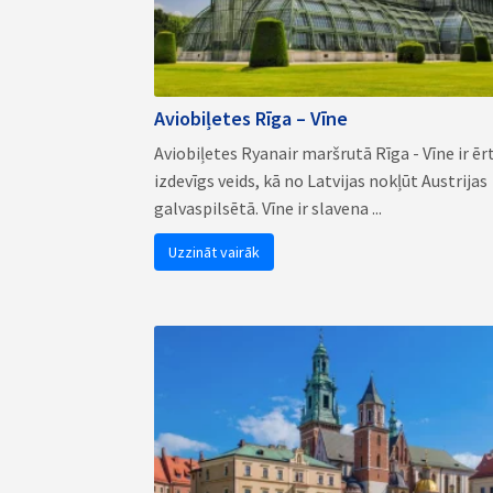
Aviobiļetes Rīga – Vīne
Aviobiļetes Ryanair maršrutā Rīga - Vīne ir ēr
izdevīgs veids, kā no Latvijas nokļūt Austrijas
galvaspilsētā. Vīne ir slavena ...
Uzzināt vairāk