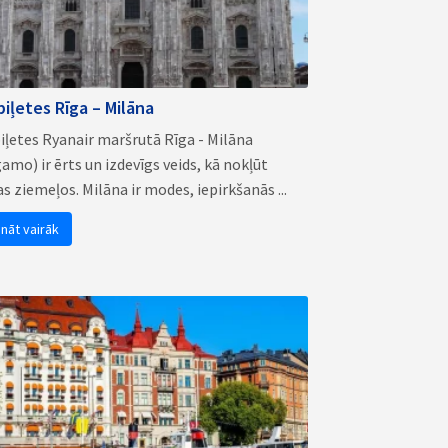
biļetes Rīga – Milāna
iļetes Ryanair maršrutā Rīga - Milāna
amo) ir ērts un izdevīgs veids, kā nokļūt
jas ziemeļos. Milāna ir modes, iepirkšanās ...
ināt vairāk