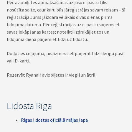
Pēc aviobiļetes apmaksāšanas uz jūsu e-pastu tiks
nosūtīta saite, caur kuru būs jāreģistrējas savam reisam – šī
reģistrācija Jums jāizdara vēlākais divas dienas pirms
lidojuma datuma. Pēc reģistrācijas uz e-pastu saņemsiet
savas iekāpšanas kartes; noteikti izdrukājiet tos un
lidojuma dienā paņemiet līdzi uz lidostu.
Dodoties ceļojumā, neaizmirstiet paņemt līdzi derīgu pasi
vai ID-karti.
Rezervēt Ryanair aviobiļetes ir viegli un ātri!
Lidosta Rīga
Rīgas lidostas oficiālā mājas lapa