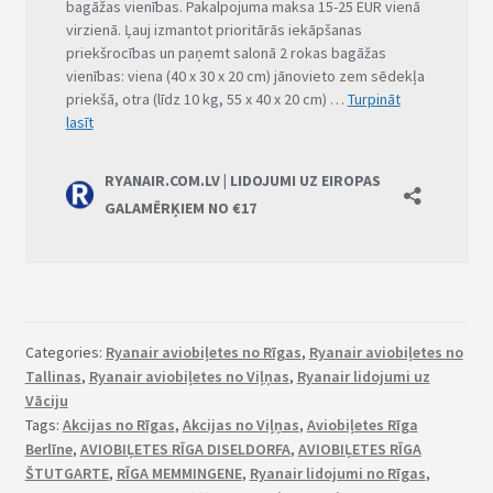
Categories:
Ryanair aviobiļetes no Rīgas
,
Ryanair aviobiļetes no
Tallinas
,
Ryanair aviobiļetes no Viļņas
,
Ryanair lidojumi uz
Vāciju
Tags:
Akcijas no Rīgas
,
Akcijas no Viļņas
,
Aviobiļetes Rīga
Berlīne
,
AVIOBIĻETES RĪGA DISELDORFA
,
AVIOBIĻETES RĪGA
ŠTUTGARTE
,
RĪGA MEMMINGENE
,
Ryanair lidojumi no Rīgas
,