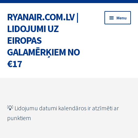
RYANAIR.COM.LV |
Skip
Skip
Menu
to
to
LIDOJUMI UZ
navigation
content
EIROPAS
GALAMĒRĶIEM NO
€17
Home
BIĻETES
💡 Lidojumu datumi kalendāros ir atzīmēti ar
MARŠRUTI
punktiem
AKCIJAS