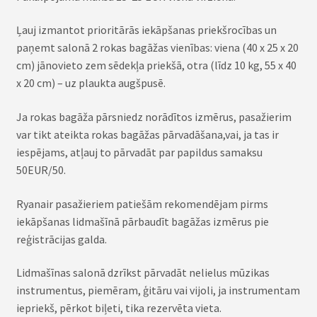
Ļauj izmantot prioritārās iekāpšanas priekšrocības un
paņemt salonā 2 rokas bagāžas vienības: viena (40 x 25 x 20
cm) jānovieto zem sēdekļa priekšā, otra (līdz 10 kg, 55 x 40
x 20 cm) – uz plaukta augšpusē.
Ja rokas bagāža pārsniedz norādītos izmērus, pasažierim
var tikt ateikta rokas bagāžas pārvadāšana,vai, ja tas ir
iespējams, atļauj to pārvadāt par papildus samaksu
50EUR/50.
Ryanair pasažieriem patiešām rekomendējam pirms
iekāpšanas lidmašīnā pārbaudīt bagāžas izmērus pie
reģistrācijas galda.
Lidmašīnas salonā dzrīkst pārvadāt nelielus mūzikas
instrumentus, piemēram, ģitāru vai vijoli, ja instrumentam
iepriekš, pērkot biļeti, tika rezervēta vieta.