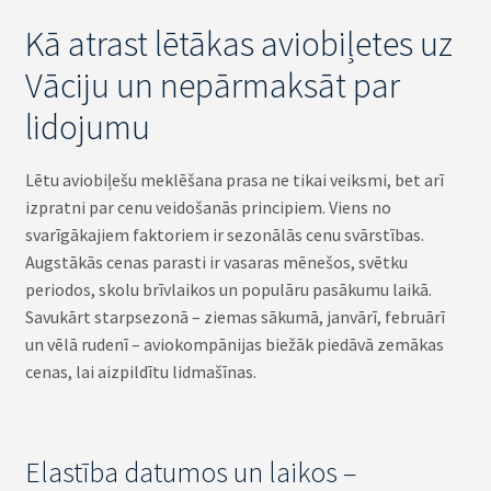
Kā atrast lētākas aviobiļetes uz
Vāciju un nepārmaksāt par
lidojumu
Lētu aviobiļešu meklēšana prasa ne tikai veiksmi, bet arī
izpratni par cenu veidošanās principiem. Viens no
svarīgākajiem faktoriem ir sezonālās cenu svārstības.
Augstākās cenas parasti ir vasaras mēnešos, svētku
periodos, skolu brīvlaikos un populāru pasākumu laikā.
Savukārt starpsezonā – ziemas sākumā, janvārī, februārī
un vēlā rudenī – aviokompānijas biežāk piedāvā zemākas
cenas, lai aizpildītu lidmašīnas.
Elastība datumos un laikos –