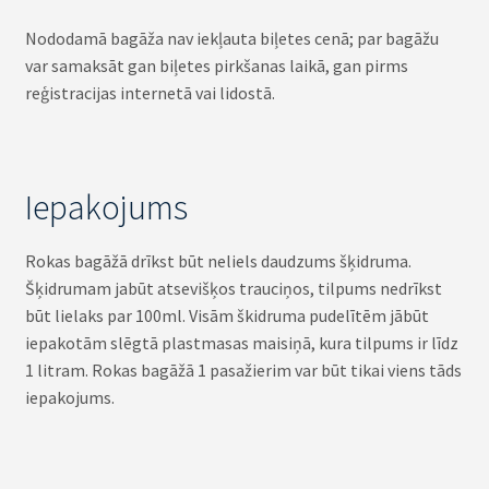
Nododamā bagāža nav iekļauta biļetes cenā; par bagāžu
var samaksāt gan biļetes pirkšanas laikā, gan pirms
reģistracijas internetā vai lidostā.
Iepakojums
Rokas bagāžā drīkst būt neliels daudzums šķidruma.
Šķidrumam jabūt atsevišķos trauciņos, tilpums nedrīkst
būt lielaks par 100ml. Visām škidruma pudelītēm jābūt
iepakotām slēgtā plastmasas maisiņā, kura tilpums ir līdz
1 litram. Rokas bagāžā 1 pasažierim var būt tikai viens tāds
iepakojums.