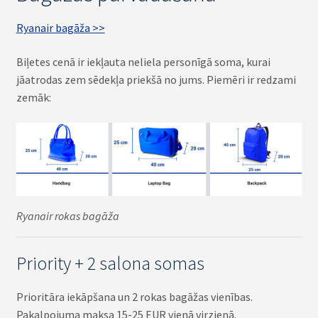
Ryanair bagāža >>
Biļetes cenā ir iekļauta neliela personīgā soma, kurai
jāatrodas zem sēdekļa priekšā no jums. Piemēri ir redzami
zemāk:
Ryanair rokas bagāža
Priority + 2 salona somas
Prioritāra iekāpšana un 2 rokas bagāžas vienības.
Pakalpojuma maksa 15-25 EUR vienā virzienā.