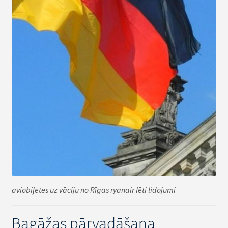
aviobiļetes uz vāciju no Rīgas ryanair lēti lidojumi
Bagāžas pārvadāšana