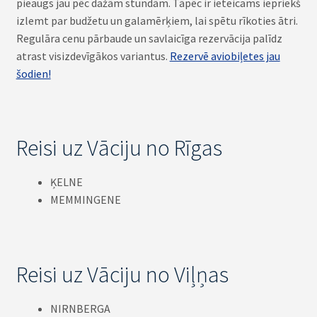
pieaugs jau pēc dažām stundām. Tāpēc ir ieteicams iepriekš
izlemt par budžetu un galamērķiem, lai spētu rīkoties ātri.
Regulāra cenu pārbaude un savlaicīga rezervācija palīdz
atrast visizdevīgākos variantus.
Rezervē aviobiļetes jau
šodien!
Reisi uz Vāciju no Rīgas
ĶELNE
MEMMINGENE
Reisi uz Vāciju no Viļņas
NIRNBERGA