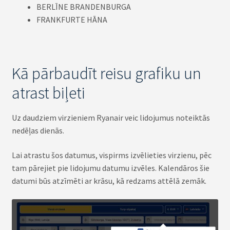
BERLĪNE BRANDENBURGA
FRANKFURTE HĀNA
Kā pārbaudīt reisu grafiku un
atrast biļeti
Uz daudziem virzieniem Ryanair veic lidojumus noteiktās
nedēļas dienās.
Lai atrastu šos datumus, vispirms izvēlieties virzienu, pēc
tam pārejiet pie lidojumu datumu izvēles. Kalendāros šie
datumi būs atzīmēti ar krāsu, kā redzams attēlā zemāk.