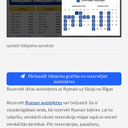
ryanair lidojumu saraksts
Pārbaudīt lidojumu grafiku un rezervējiet
aviobiļetes
Rezervēt lētas aviobiļetes ar Ryanair uz Vāciju no Rīgas
Rezervēt
Ryanair aviobiļetes
var tiešsaitē: šis ir
visizdevīgākais veids, kā rezervēt Ryanair biļetes. Lai to
izdarītu, vienkārši sāciet rezervāciju mājas lapā un veiciet
vienkāršās darbības. Pēc rezervācijas, pasažieru,