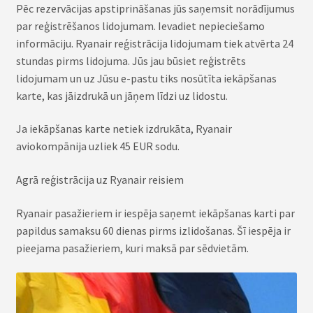
Pēc rezervācijas apstiprināšanas jūs saņemsit norādījumus
par reģistrēšanos lidojumam. Ievadiet nepieciešamo
informāciju. Ryanair reģistrācija lidojumam tiek atvērta 24
stundas pirms lidojuma. Jūs jau būsiet reģistrēts
lidojumam un uz Jūsu e-pastu tiks nosūtīta iekāpšanas
karte, kas jāizdrukā un jāņem līdzi uz lidostu.
Ja iekāpšanas karte netiek izdrukāta, Ryanair
aviokompānija uzliek 45 EUR sodu.
Agrā reģistrācija uz Ryanair reisiem
Ryanair pasažieriem ir iespēja saņemt iekāpšanas karti par
papildus samaksu 60 dienas pirms izlidošanas. Šī iespēja ir
pieejama pasažieriem, kuri maksā par sēdvietām.