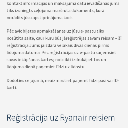
kontaktinformācijas un maksājuma datu ievadīšanas jums
tiks izsniegts ceļojuma maršruta dokuments, kurā
norādīts jūsu apstiprinājuma kods.
Pēc aviobiļetes apmaksāšanas uz jūsu e-pastu tiks
nosūtīta saite, caur kuru būs jāreģistrējas savam reisam – šī
reģistrācija Jums jāizdara vēlākais divas dienas pirms
lidojuma datuma. Pēc reģistrācijas uz e-pastu saņemsiet
savas iekāpšanas kartes; noteikti izdrukājiet tos un
lidojuma dienā paņemiet līdzi uz lidostu.
Dodoties ceļojumā, neaizmirstiet paņemt līdzi pasi vai ID-
karti.
Reģistrācija uz Ryanair reisiem