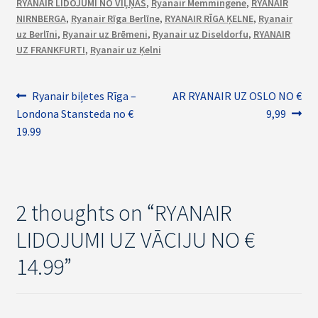
RYANAIR LIDOJUMI NO VIĻŅAS
,
Ryanair Memmingene
,
RYANAIR
NIRNBERGA
,
Ryanair Rīga Berlīne
,
RYANAIR RĪGA ĶELNE
,
Ryanair
uz Berlīni
,
Ryanair uz Brēmeni
,
Ryanair uz Diseldorfu
,
RYANAIR
UZ FRANKFURTI
,
Ryanair uz Ķelni
Ziņu
Previous
Next
Ryanair biļetes Rīga –
AR RYANAIR UZ OSLO NO €
post:
post:
Londona Stansteda no €
9,99
izvēlne
19.99
2 thoughts on “
RYANAIR
LIDOJUMI UZ VĀCIJU NO €
14.99
”