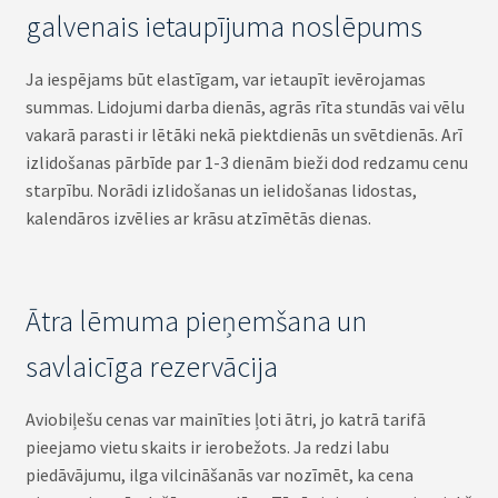
galvenais ietaupījuma noslēpums
Ja iespējams būt elastīgam, var ietaupīt ievērojamas
summas. Lidojumi darba dienās, agrās rīta stundās vai vēlu
vakarā parasti ir lētāki nekā piektdienās un svētdienās. Arī
izlidošanas pārbīde par 1-3 dienām bieži dod redzamu cenu
starpību. Norādi izlidošanas un ielidošanas lidostas,
kalendāros izvēlies ar krāsu atzīmētās dienas.
Ātra lēmuma pieņemšana un
savlaicīga rezervācija
Aviobiļešu cenas var mainīties ļoti ātri, jo katrā tarifā
pieejamo vietu skaits ir ierobežots. Ja redzi labu
piedāvājumu, ilga vilcināšanās var nozīmēt, ka cena