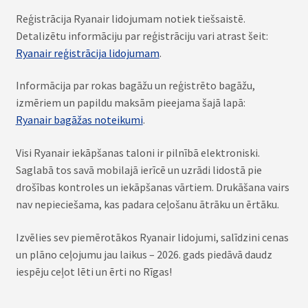
Reģistrācija Ryanair lidojumam notiek tiešsaistē.
Detalizētu informāciju par reģistrāciju vari atrast šeit:
Ryanair reģistrācija lidojumam
.
Informācija par rokas bagāžu un reģistrēto bagāžu,
izmēriem un papildu maksām pieejama šajā lapā:
Ryanair bagāžas noteikumi
.
Visi Ryanair iekāpšanas taloni ir pilnībā elektroniski.
Saglabā tos savā mobilajā ierīcē un uzrādi lidostā pie
drošības kontroles un iekāpšanas vārtiem. Drukāšana vairs
nav nepieciešama, kas padara ceļošanu ātrāku un ērtāku.
Izvēlies sev piemērotākos Ryanair lidojumi, salīdzini cenas
un plāno ceļojumu jau laikus – 2026. gads piedāvā daudz
iespēju ceļot lēti un ērti no Rīgas!