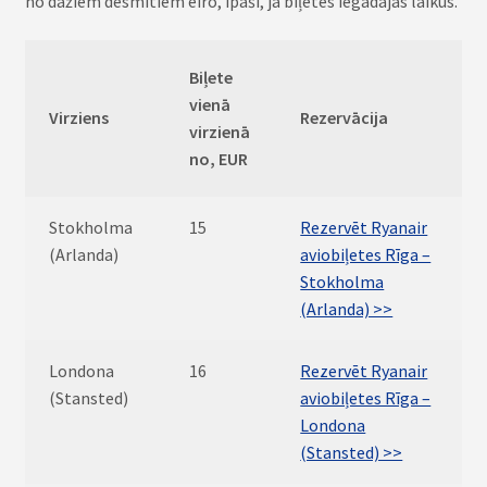
no dažiem desmitiem eiro, īpaši, ja biļetes iegādājas laikus.
Biļete
vienā
Virziens
Rezervācija
virzienā
no, EUR
Stokholma
15
Rezervēt Ryanair
(Arlanda)
aviobiļetes Rīga –
Stokholma
(Arlanda) >>
Londona
16
Rezervēt Ryanair
(Stansted)
aviobiļetes Rīga –
Londona
(Stansted) >>