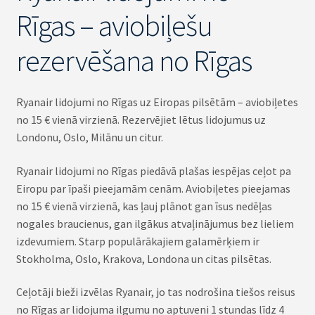
Rīgas – aviobiļešu
rezervēšana no Rīgas
Ryanair lidojumi no Rīgas uz Eiropas pilsētām – aviobiļetes
no 15 € vienā virzienā. Rezervējiet lētus lidojumus uz
Londonu, Oslo, Milānu un citur.
Ryanair lidojumi no Rīgas piedāvā plašas iespējas ceļot pa
Eiropu par īpaši pieejamām cenām. Aviobiļetes pieejamas
no 15 € vienā virzienā, kas ļauj plānot gan īsus nedēļas
nogales braucienus, gan ilgākus atvaļinājumus bez lieliem
izdevumiem. Starp populārākajiem galamērķiem ir
Stokholma, Oslo, Krakova, Londona un citas pilsētas.
Ceļotāji bieži izvēlas Ryanair, jo tas nodrošina tiešos reisus
no Rīgas ar lidojuma ilgumu no aptuveni 1 stundas līdz 4