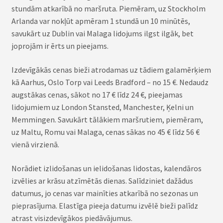
stundām atkarībā no maršruta. Piemēram, uz Stockholm
Arlanda var nokļūt apmēram 1 stundā un 10 minūtēs,
savukārt uz Dublin vai Malaga lidojums ilgst ilgāk, bet
joprojām ir ērts un pieejams.
Izdevīgākās cenas bieži atrodamas uz tādiem galamērķiem
kā Aarhus, Oslo Torp vai Leeds Bradford – no 15 €. Nedaudz
augstākas cenas, sākot no 17 € līdz 24 €, pieejamas
lidojumiem uz London Stansted, Manchester, Ķelni un
Memmingen. Savukārt tālākiem maršrutiem, piemēram,
uz Maltu, Romu vai Malaga, cenas sākas no 45 € līdz 56 €
vienā virzienā.
Norādiet izlidošanas un ielidošanas lidostas, kalendāros
izvēlies ar krāsu atzīmētās dienas. Salīdziniet dažādus
datumus, jo cenas var mainīties atkarībā no sezonas un
pieprasījuma. Elastīga pieeja datumu izvēlē bieži palīdz
atrast visizdevīgākos piedāvājumus.