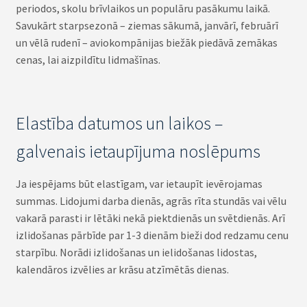
periodos, skolu brīvlaikos un populāru pasākumu laikā.
Savukārt starpsezonā – ziemas sākumā, janvārī, februārī
un vēlā rudenī – aviokompānijas biežāk piedāvā zemākas
cenas, lai aizpildītu lidmašīnas.
Elastība datumos un laikos –
galvenais ietaupījuma noslēpums
Ja iespējams būt elastīgam, var ietaupīt ievērojamas
summas. Lidojumi darba dienās, agrās rīta stundās vai vēlu
vakarā parasti ir lētāki nekā piektdienās un svētdienās. Arī
izlidošanas pārbīde par 1-3 dienām bieži dod redzamu cenu
starpību. Norādi izlidošanas un ielidošanas lidostas,
kalendāros izvēlies ar krāsu atzīmētās dienas.