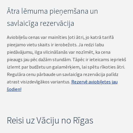
Ātra lēmuma pieņemšana un
savlaicīga rezervācija
Aviobiļešu cenas var mainīties ļoti ātri, jo katrā tarifā
pieejamo vietu skaits ir ierobežots. Ja redzi labu
piedāvājumu, ilga vilcināšanās var nozīmēt, ka cena
pieaugs jau pēc dažām stundām. Tāpēc ir ieteicams iepriekš
izlemt par budžetu un galamērķiem, lai spētu rīkoties ātri.
Regulāra cenu pārbaude un savlaicīga rezervācija palīdz
atrast visizdevīgākos variantus.
Rezervē aviobiļetes jau
šodien!
Reisi uz Vāciju no Rīgas