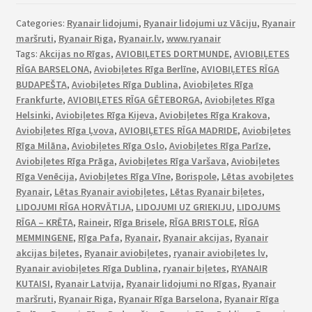
Categories:
Ryanair lidojumi
,
Ryanair lidojumi uz Vāciju
,
Ryanair
maršruti
,
Ryanair Riga
,
Ryanair.lv
,
www.ryanair
Tags:
Akcijas no Rīgas
,
AVIOBIĻETES DORTMUNDE
,
AVIOBIĻETES
RĪGA BARSELONA
,
Aviobiļetes Rīga Berlīne
,
AVIOBIĻETES RĪGA
BUDAPEŠTA
,
Aviobiļetes Rīga Dublina
,
Aviobiļetes Rīga
Frankfurte
,
AVIOBIĻETES RĪGA GĒTEBORGA
,
Aviobiļetes Rīga
Helsinki
,
Aviobiļetes Rīga Kijeva
,
Aviobiļetes Rīga Krakova
,
Aviobiļetes Rīga Ļvova
,
AVIOBIĻETES RĪGA MADRIDE
,
Aviobiļetes
Rīga Milāna
,
Aviobiļetes Rīga Oslo
,
Aviobiļetes Rīga Parīze
,
Aviobiļetes Rīga Prāga
,
Aviobiļetes Rīga Varšava
,
Aviobiļetes
Rīga Venēcija
,
Aviobiļetes Rīga Vīne
,
Borispole
,
Lētas avobiļetes
Ryanair
,
Lētas Ryanair aviobiļetes
,
Lētas Ryanair biļetes
,
LIDOJUMI RĪGA HORVĀTIJA
,
LIDOJUMI UZ GRIEKIJU
,
LIDOJUMS
RĪGA – KRĒTA
,
Raineir
,
Rīga Brisele
,
RĪGA BRISTOLE
,
RĪGA
MEMMINGENE
,
Rīga Pafa
,
Ryanair
,
Ryanair akcijas
,
Ryanair
akcijas biļetes
,
Ryanair aviobiļetes
,
ryanair aviobiļetes lv
,
Ryanair aviobiļetes Rīga Dublina
,
ryanair biļetes
,
RYANAIR
KUTAISI
,
Ryanair Latvija
,
Ryanair lidojumi no Rīgas
,
Ryanair
maršruti
,
Ryanair Riga
,
Ryanair Rīga Barselona
,
Ryanair Rīga