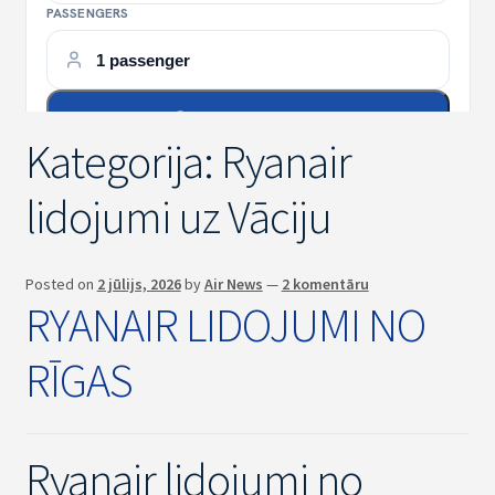
Kategorija:
Ryanair
lidojumi uz Vāciju
Posted on
2 jūlijs, 2026
by
Air News
—
2 komentāru
RYANAIR LIDOJUMI NO
RĪGAS
Ryanair lidojumi no