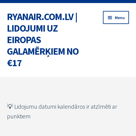
RYANAIR.COM.LV |
Skip
Skip
Menu
to
to
LIDOJUMI UZ
navigation
content
EIROPAS
GALAMĒRĶIEM NO
€17
Home
BIĻETES
💡 Lidojumu datumi kalendāros ir atzīmēti ar
MARŠRUTI
punktiem
AKCIJAS