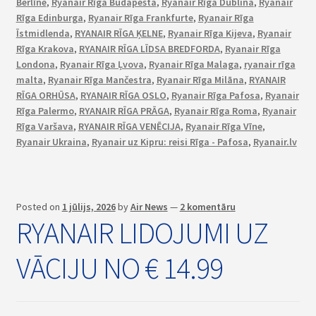
Berlīne
,
Ryanair Rīga Budapešta
,
Ryanair Rīga Dublina
,
Ryanair
Rīga Edinburga
,
Ryanair Rīga Frankfurte
,
Ryanair Rīga
Īstmidlenda
,
RYANAIR RĪGA ĶELNE
,
Ryanair Rīga Kijeva
,
Ryanair
Rīga Krakova
,
RYANAIR RĪGA LĪDSA BREDFORDA
,
Ryanair Rīga
Londona
,
Ryanair Rīga Ļvova
,
Ryanair Rīga Malaga
,
ryanair rīga
malta
,
Ryanair Rīga Mančestra
,
Ryanair Rīga Milāna
,
RYANAIR
RĪGA ORHŪSA
,
RYANAIR RĪGA OSLO
,
Ryanair Rīga Pafosa
,
Ryanair
Rīga Palermo
,
RYANAIR RĪGA PRĀGA
,
Ryanair Rīga Roma
,
Ryanair
Rīga Varšava
,
RYANAIR RĪGA VENĒCIJA
,
Ryanair Rīga Vīne
,
Ryanair Ukraina
,
Ryanair uz Kipru: reisi Rīga - Pafosa
,
Ryanair.lv
Posted on
1 jūlijs, 2026
by
Air News
—
2 komentāru
RYANAIR LIDOJUMI UZ
VĀCIJU NO € 14.99