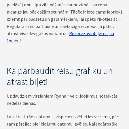
piedāvājumu, ilga vilcināšanās var nozīmēt, ka cena
pieaugs jau pēc dažām stundām. Tāpēc ir ieteicams iepriekš
izlemt par budžetu un galamērķiem, lai spētu rīkoties ātri.
Regulāra cenu pārbaude un savlaicīga rezervācija palīdz
atrast visizdevīgākos variantus.
Rezervē aviobiļetes jau
šodien!
Kā pārbaudīt reisu grafiku un
atrast biļeti
Uz daudziem virzieniem Ryanair veic lidojumus noteiktās
nedēļas dienās.
Lai atrastu šos datumus, vispirms izvēlieties virzienu, pēc
tam pārejiet pie lidojumu datumu izvēles. Kalendāros šie