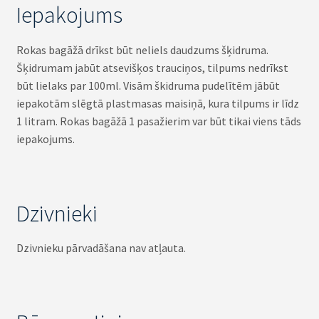
Iepakojums
Rokas bagāžā drīkst būt neliels daudzums šķidruma.
Šķidrumam jabūt atsevišķos trauciņos, tilpums nedrīkst
būt lielaks par 100ml. Visām škidruma pudelītēm jābūt
iepakotām slēgtā plastmasas maisiņā, kura tilpums ir līdz
1 litram. Rokas bagāžā 1 pasažierim var būt tikai viens tāds
iepakojums.
Dzivnieki
Dzivnieku pārvadāšana nav atļauta.