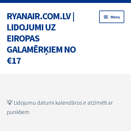
RYANAIR.COM.LV |
Skip
Skip
Menu
to
to
LIDOJUMI UZ
navigation
content
EIROPAS
GALAMĒRĶIEM NO
€17
Home
BIĻETES
💡 Lidojumu datumi kalendāros ir atzīmēti ar
MARŠRUTI
punktiem
AKCIJAS