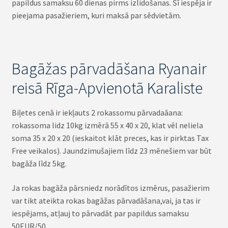
papildus samaksu 60 dienas pirms izlidošanas. Šī iespēja ir
pieejama pasažieriem, kuri maksā par sēdvietām.
Bagāžas pārvadāšana Ryanair
reisā Rīga-Apvienotā Karaliste
Biļetes cenā ir iekļauts 2 rokassomu pārvadaāana:
rokassoma lidz 10kg izmērā 55 x 40 x 20, klat vēl neliela
soma 35 x 20 x 20 (ieskaitot klāt preces, kas ir pirktas Tax
Free veikalos). Jaundzimušajiem līdz 23 mēnešiem var būt
bagāža līdz 5kg.
Ja rokas bagāža pārsniedz norādītos izmērus, pasažierim
var tikt ateikta rokas bagāžas pārvadāšana,vai, ja tas ir
iespējams, atļauj to pārvadāt par papildus samaksu
50EUR/50.