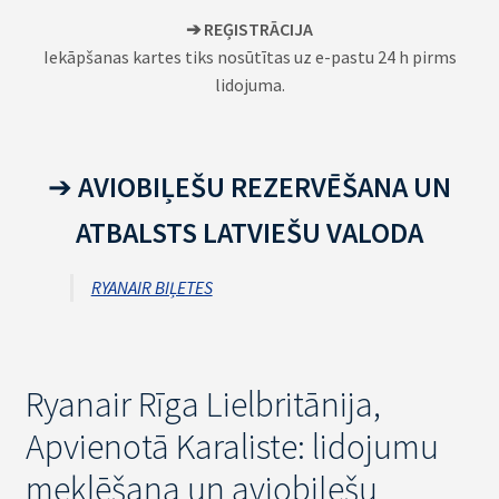
➔ REĢISTRĀCIJA
Iekāpšanas kartes tiks nosūtītas uz e-pastu 24 h pirms
lidojuma.
➔
AVIOBIĻEŠU
REZERVĒŠANA
UN
ATBALSTS LATVIEŠU VALODA
RYANAIR BIĻETES
Ryanair Rīga Lielbritānija,
Apvienotā Karaliste: lidojumu
meklēšana un aviobiļešu