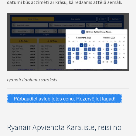
datumi būs atzīmēti ar krāsu, kā redzams attēlā zemāk.
ryanair lidojumu saraksts
Pārbaudiet aviobiļetes cenu. Rezervējiet tagad!
Ryanair Apvienotā Karaliste, reisi no