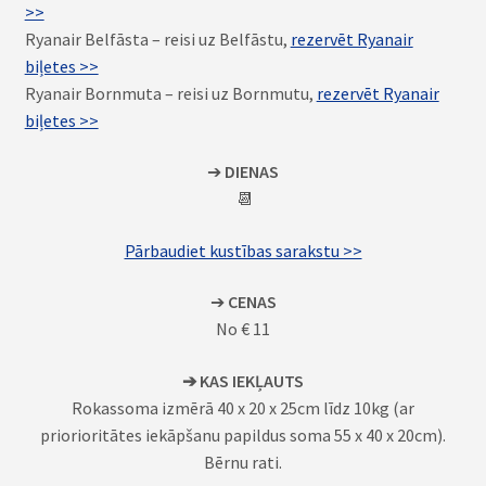
>>
Ryanair Belfāsta – reisi uz Belfāstu,
rezervēt Ryanair
biļetes >>
Ryanair Bornmuta – reisi uz Bornmutu,
rezervēt Ryanair
biļetes >>
➔
DIENAS
📆
Pārbaudiet kustības sarakstu >>
➔
CENAS
No € 11
➔ KAS IEKĻAUTS
Rokassoma izmērā 40 x 20 x 25cm līdz 10kg (ar
priorioritātes iekāpšanu papildus soma 55 x 40 x 20cm).
Bērnu rati.