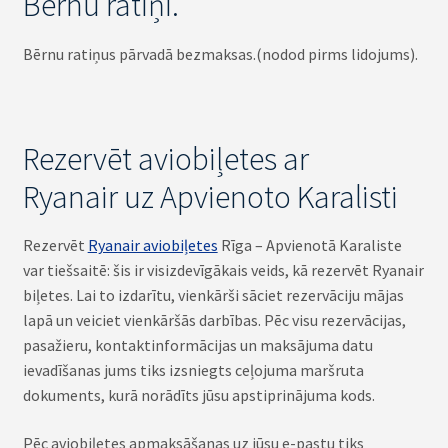
Bērnu ratiņi.
Bērnu ratiņus pārvadā bezmaksas.(nodod pirms lidojums).
Rezervēt aviobiļetes ar
Ryanair uz Apvienoto Karalisti
Rezervēt
Ryanair aviobiļetes
Rīga – Apvienotā Karaliste
var tiešsaitē: šis ir visizdevīgākais veids, kā rezervēt Ryanair
biļetes. Lai to izdarītu, vienkārši sāciet rezervāciju mājas
lapā un veiciet vienkāršās darbības. Pēc visu rezervācijas,
pasažieru, kontaktinformācijas un maksājuma datu
ievadīšanas jums tiks izsniegts ceļojuma maršruta
dokuments, kurā norādīts jūsu apstiprinājuma kods.
Pēc aviobiļetes apmaksāšanas uz jūsu e-pastu tiks