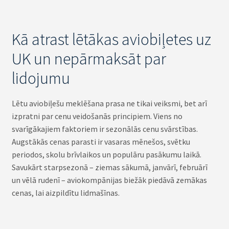
Kā atrast lētākas aviobiļetes uz
UK un nepārmaksāt par
lidojumu
Lētu aviobiļešu meklēšana prasa ne tikai veiksmi, bet arī
izpratni par cenu veidošanās principiem. Viens no
svarīgākajiem faktoriem ir sezonālās cenu svārstības.
Augstākās cenas parasti ir vasaras mēnešos, svētku
periodos, skolu brīvlaikos un populāru pasākumu laikā.
Savukārt starpsezonā – ziemas sākumā, janvārī, februārī
un vēlā rudenī – aviokompānijas biežāk piedāvā zemākas
cenas, lai aizpildītu lidmašīnas.