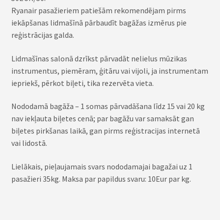
Ryanair pasažieriem patiešām rekomendējam pirms
iekāpšanas lidmašīnā pārbaudīt bagāžas izmērus pie
reģistrācijas galda.
Lidmašīnas salonā dzrīkst pārvadāt nelielus mūzikas
instrumentus, piemēram, ģitāru vai vijoli, ja instrumentam
iepriekš, pērkot biļeti, tika rezervēta vieta.
Nododamā bagāža – 1 somas pārvadāšana līdz 15 vai 20 kg
nav iekļauta biļetes cenā; par bagāžu var samaksāt gan
biļetes pirkšanas laikā, gan pirms reģistracijas internetā
vai lidostā.
Lielākais, pieļaujamais svars nododamajai bagažai uz 1
pasažieri 35kg. Maksa par papildus svaru: 10Eur par kg.