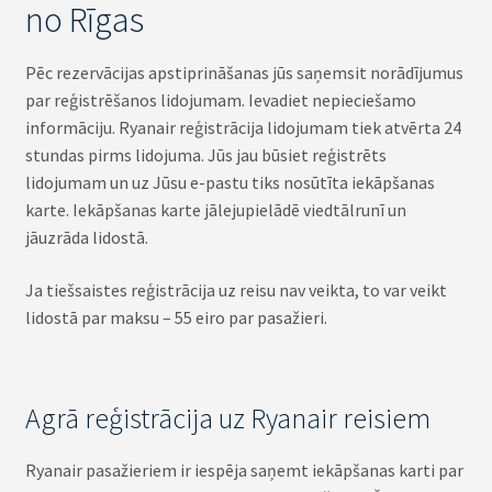
no Rīgas
Pēc rezervācijas apstiprināšanas jūs saņemsit norādījumus
par reģistrēšanos lidojumam. Ievadiet nepieciešamo
informāciju. Ryanair reģistrācija lidojumam tiek atvērta 24
stundas pirms lidojuma. Jūs jau būsiet reģistrēts
lidojumam un uz Jūsu e-pastu tiks nosūtīta iekāpšanas
karte. Iekāpšanas karte jālejupielādē viedtālrunī un
jāuzrāda lidostā.
Ja tiešsaistes reģistrācija uz reisu nav veikta, to var veikt
lidostā par maksu – 55 eiro par pasažieri.
Agrā reģistrācija uz Ryanair reisiem
Ryanair pasažieriem ir iespēja saņemt iekāpšanas karti par