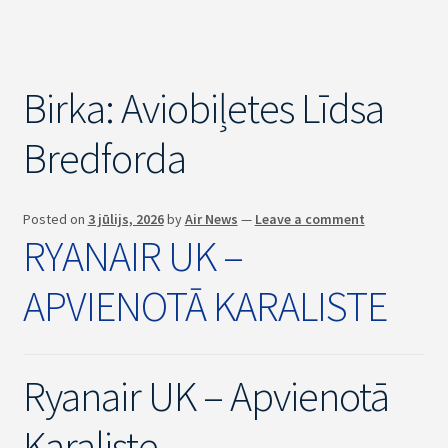
Birka:
Aviobiļetes Līdsa
Bredforda
Posted on
3 jūlijs, 2026
by
Air News
—
Leave a comment
RYANAIR UK –
APVIENOTĀ KARALISTE
Ryanair UK – Apvienotā
Karaliste