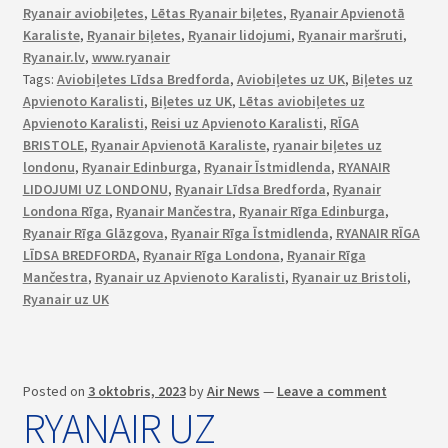
Ryanair aviobiļetes
,
Lētas Ryanair biļetes
,
Ryanair Apvienotā
Karaliste
,
Ryanair biļetes
,
Ryanair lidojumi
,
Ryanair maršruti
,
Ryanair.lv
,
www.ryanair
Tags:
Aviobiļetes Līdsa Bredforda
,
Aviobiļetes uz UK
,
Biļetes uz
Apvienoto Karalisti
,
Biļetes uz UK
,
Lētas aviobiļetes uz
Apvienoto Karalisti
,
Reisi uz Apvienoto Karalisti
,
RĪGA
BRISTOLE
,
Ryanair Apvienotā Karaliste
,
ryanair biļetes uz
londonu
,
Ryanair Edinburga
,
Ryanair Īstmidlenda
,
RYANAIR
LIDOJUMI UZ LONDONU
,
Ryanair Līdsa Bredforda
,
Ryanair
Londona Rīga
,
Ryanair Mančestra
,
Ryanair Rīga Edinburga
,
Ryanair Rīga Glāzgova
,
Ryanair Rīga Īstmidlenda
,
RYANAIR RĪGA
LĪDSA BREDFORDA
,
Ryanair Rīga Londona
,
Ryanair Rīga
Mančestra
,
Ryanair uz Apvienoto Karalisti
,
Ryanair uz Bristoli
,
Ryanair uz UK
Posted on
3 oktobris, 2023
by
Air News
—
Leave a comment
RYANAIR UZ