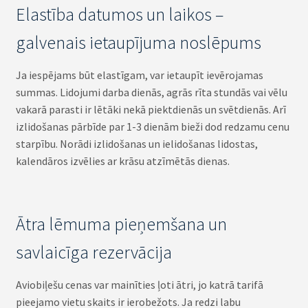
Elastība datumos un laikos –
galvenais ietaupījuma noslēpums
Ja iespējams būt elastīgam, var ietaupīt ievērojamas
summas. Lidojumi darba dienās, agrās rīta stundās vai vēlu
vakarā parasti ir lētāki nekā piektdienās un svētdienās. Arī
izlidošanas pārbīde par 1-3 dienām bieži dod redzamu cenu
starpību. Norādi izlidošanas un ielidošanas lidostas,
kalendāros izvēlies ar krāsu atzīmētās dienas.
Ātra lēmuma pieņemšana un
savlaicīga rezervācija
Aviobiļešu cenas var mainīties ļoti ātri, jo katrā tarifā
pieejamo vietu skaits ir ierobežots. Ja redzi labu