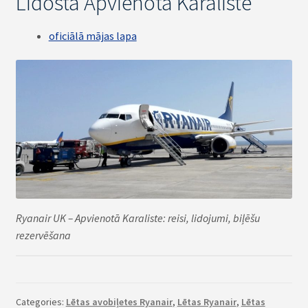
Lidosta Apvienotā Karaliste
oficiālā mājas lapa
Ryanair UK – Apvienotā Karaliste: reisi, lidojumi, biļēšu
rezervēšana
Categories:
Lētas avobiļetes Ryanair
,
Lētas Ryanair
,
Lētas