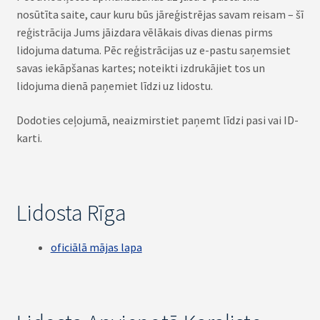
nosūtīta saite, caur kuru būs jāreģistrējas savam reisam – šī
reģistrācija Jums jāizdara vēlākais divas dienas pirms
lidojuma datuma. Pēc reģistrācijas uz e-pastu saņemsiet
savas iekāpšanas kartes; noteikti izdrukājiet tos un
lidojuma dienā paņemiet līdzi uz lidostu.
Dodoties ceļojumā, neaizmirstiet paņemt līdzi pasi vai ID-
karti.
Lidosta Rīga
oficiālā mājas lapa