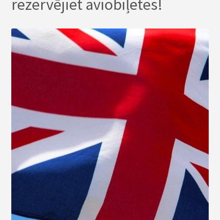
rezervējiet aviobiļetes!