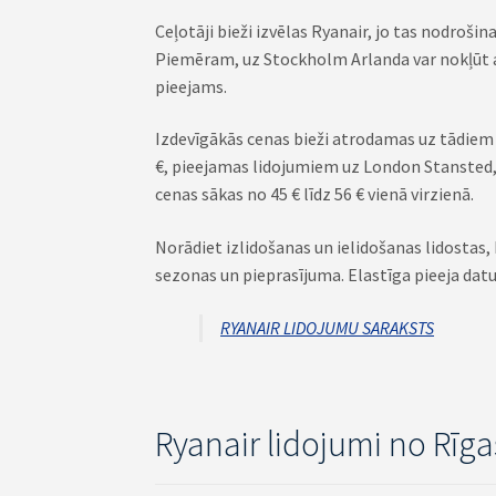
Ceļotāji bieži izvēlas Ryanair, jo tas nodroši
Piemēram, uz Stockholm Arlanda var nokļūt ap
pieejams.
Izdevīgākās cenas bieži atrodamas uz tādiem 
€, pieejamas lidojumiem uz London Stansted
cenas sākas no 45 € līdz 56 € vienā virzienā.
Norādiet izlidošanas un ielidošanas lidostas,
sezonas un pieprasījuma. Elastīga pieeja datu
RYANAIR LIDOJUMU SARAKSTS
Ryanair lidojumi no Rīg