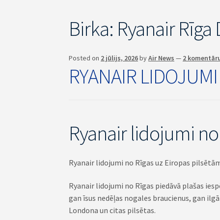
Birka:
Ryanair Rīga
Posted on
2 jūlijs, 2026
by
Air News
—
2 komentār
RYANAIR LIDOJUMI
Ryanair lidojumi no
Ryanair lidojumi no Rīgas uz Eiropas pilsētām 
Ryanair lidojumi no Rīgas piedāvā plašas iesp
gan īsus nedēļas nogales braucienus, gan il
Londona un citas pilsētas.