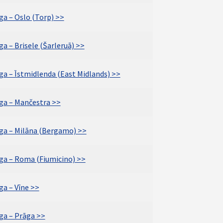
ga – Oslo (Torp) >>
ga – Brisele (Šarleruā) >>
ga – Īstmidlenda (East Midlands) >>
īga – Mančestra >>
īga – Milāna (Bergamo) >>
īga – Roma (Fiumicino) >>
ga – Vīne >>
īga – Prāga >>