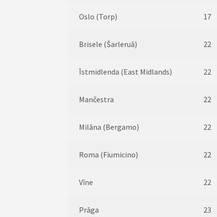
Oslo (Torp)
17
Brisele (Šarleruā)
22
Īstmidlenda (East Midlands)
22
Mančestra
22
Milāna (Bergamo)
22
Roma (Fiumicino)
22
Vīne
22
Prāga
23