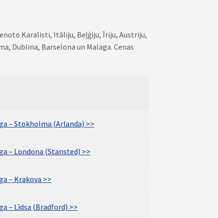
o Karalisti, Itāliju, Beļģiju, Īriju, Austriju,
Roma, Dublina, Barselona un Malaga. Cenas
īga – Stokholma (Arlanda) >>
īga – Londona (Stansted) >>
īga – Krakova >>
ga – Līdsa (Bradford) >>