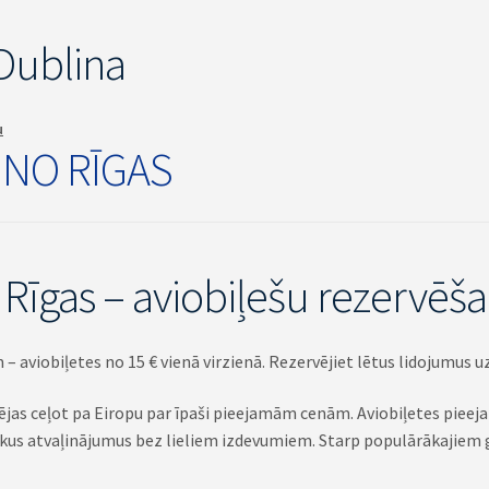
 Dublina
u
 NO RĪGAS
 Rīgas – aviobiļešu rezervēš
– aviobiļetes no 15 € vienā virzienā. Rezervējiet lētus lidojumus u
ējas ceļot pa Eiropu par īpaši pieejamām cenām. Aviobiļetes pieejam
gākus atvaļinājumus bez lieliem izdevumiem. Starp populārākajiem