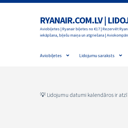
RYANAIR.COM.LV | LID
Skip
Skip
to
to
Aviobiļetes | Ryanair biļetes no €17 | Rezervēt Ryana
navigation
content
iekāpšana, biļešu maiņa un atgriešana | Aviokompāni
Aviobiļetes
Lidojumu saraksts
💡 Lidojumu datumi kalendāros ir atz