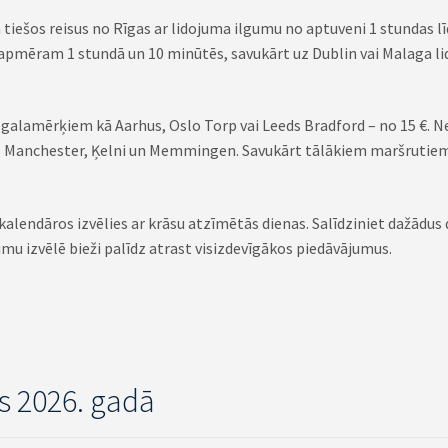
na tiešos reisus no Rīgas ar lidojuma ilgumu no aptuveni 1 stundas
mēram 1 stundā un 10 minūtēs, savukārt uz Dublin vai Malaga lido
galamērķiem kā Aarhus, Oslo Torp vai Leeds Bradford – no 15 €. Ne
, Manchester, Ķelni un Memmingen. Savukārt tālākiem maršrutiem
 kalendāros izvēlies ar krāsu atzīmētās dienas. Salīdziniet dažādus
mu izvēlē bieži palīdz atrast visizdevīgākos piedāvājumus.
as 2026. gadā