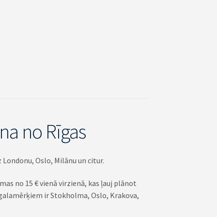
ana no Rīgas
z Londonu, Oslo, Milānu un citur.
as no 15 € vienā virzienā, kas ļauj plānot
 galamērķiem ir Stokholma, Oslo, Krakova,