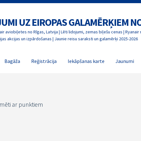
OJUMI UZ EIROPAS GALAMĒRĶIEM N
ir aviobiļetes no Rīgas, Latvija | Lēti lidojumi, zemas biļešu cenas | Ryanair 
jas akcijas un izpārdošanas | Jaunie reisu saraksti un galamērķi 2025-2026
Bagāža
Reģistrācija
Iekāpšanas karte
Jaunumi
īmēti ar punktiem