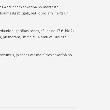
 līdz 4 stundām atkarībā no maršruta.
jums ilgst ilgāk, bet joprojām ir ērts un
daudz augstākas cenas, sākot no 17 € līdz 24
, piemēram, uz Maltu, Romu vai Malaga,
 datumus, jo cenas var mainīties atkarībā no