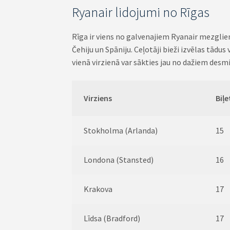
Ryanair lidojumi no Rīgas
Rīga ir viens no galvenajiem Ryanair mezgliem B
Čehiju un Spāniju. Ceļotāji bieži izvēlas tād
vienā virzienā var sākties jau no dažiem desmit
Virziens
Biļe
Stokholma (Arlanda)
15
Londona (Stansted)
16
Krakova
17
Līdsa (Bradford)
17