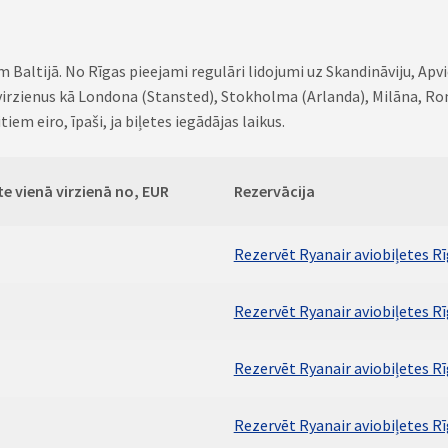
altijā. No Rīgas pieejami regulāri lidojumi uz Skandināviju, Apvienot
us virzienus kā Londona (Stansted), Stokholma (Arlanda), Milāna, 
iem eiro, īpaši, ja biļetes iegādājas laikus.
te vienā virzienā no, EUR
Rezervācija
Rezervēt Ryanair aviobiļetes R
Rezervēt Ryanair aviobiļetes R
Rezervēt Ryanair aviobiļetes R
Rezervēt Ryanair aviobiļetes Rī