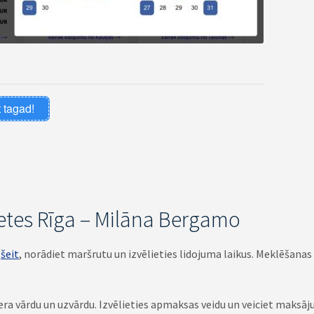
 tagad!
ļetes Rīga – Milāna Bergamo
t
šeit
, norādiet maršrutu un izvēlieties lidojuma laikus. Meklēšana
era vārdu un uzvārdu. Izvēlieties apmaksas veidu un veiciet maksāju