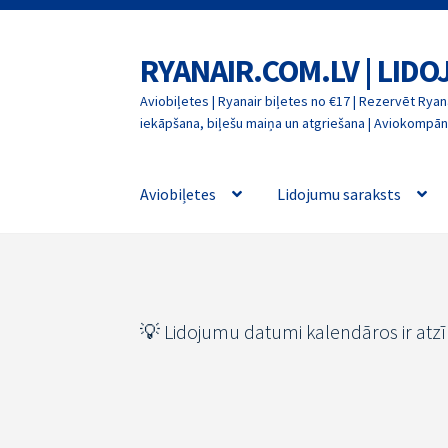
RYANAIR.COM.LV | LID
Skip
Skip
to
to
Aviobiļetes | Ryanair biļetes no €17 | Rezervēt Ryana
navigation
content
iekāpšana, biļešu maiņa un atgriešana | Aviokompāni
Aviobiļetes
Lidojumu saraksts
💡 Lidojumu datumi kalendāros ir atz