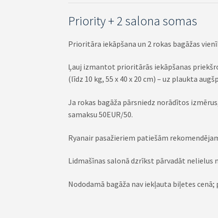
Priority + 2 salona somas
Prioritāra iekāpšana un 2 rokas bagāžas vien
Ļauj izmantot prioritārās iekāpšanas priekšro
(līdz 10 kg, 55 x 40 x 20 cm) – uz plaukta augš
Ja rokas bagāža pārsniedz norādītos izmērus, 
samaksu 50EUR/50.
Ryanair pasažieriem patiešām rekomendējam p
Lidmašīnas salonā dzrīkst pārvadāt nelielus m
Nododamā bagāža nav iekļauta biļetes cenā; pa