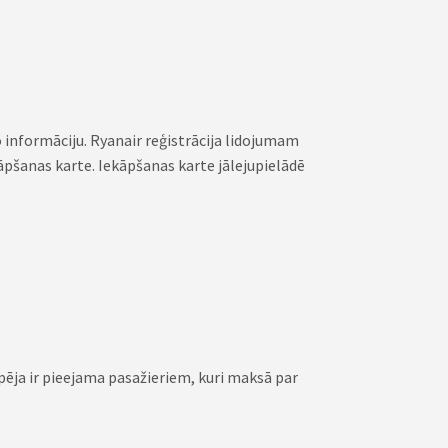
 informāciju. Ryanair reģistrācija lidojumam
kāpšanas karte. Iekāpšanas karte jālejupielādē
pēja ir pieejama pasažieriem, kuri maksā par