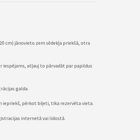
 20 cm) jānovieto zem sēdekļa priekšā, otra
r iespējams, atļauj to pārvadāt par papildus
ācijas galda.
epriekš, pērkot biļeti, tika rezervēta vieta.
tracijas internetā vai lidostā.