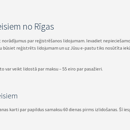
reisiem no Rīgas
t norādījumus par reģistrēšanos lidojumam. Ievadiet nepieciešamo
au būsiet reģistrēts lidojumam un uz Jūsu e-pastu tiks nosūtīta ie
 to var veikt lidostā par maksu – 55 eiro par pasažieri.
eisiem
nas karti par papildus samaksu 60 dienas pirms izlidošanas. Šī ies