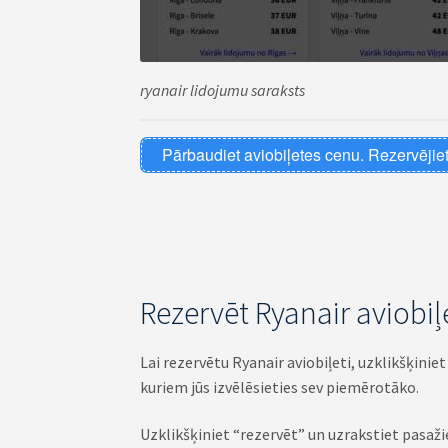
ryanair lidojumu saraksts
Pārbaudiet aviobiļetes cenu. Rezervējiet
Rezervēt Ryanair aviobi
Lai rezervētu Ryanair aviobiļeti, uzklikšķinie
kuriem jūs izvēlēsieties sev piemērotāko.
Uzklikšķiniet “rezervēt” un uzrakstiet pasaži