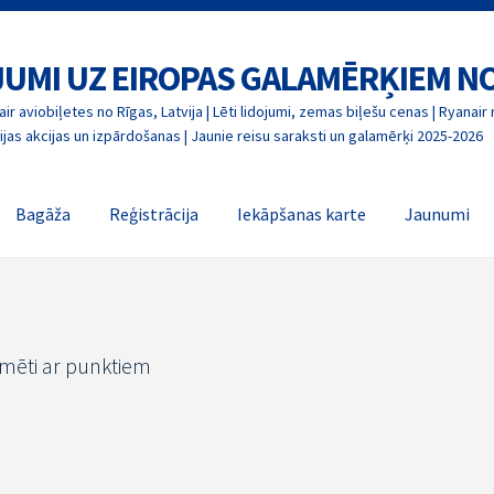
OJUMI UZ EIROPAS GALAMĒRĶIEM N
ir aviobiļetes no Rīgas, Latvija | Lēti lidojumi, zemas biļešu cenas | Ryanair 
jas akcijas un izpārdošanas | Jaunie reisu saraksti un galamērķi 2025-2026
Bagāža
Reģistrācija
Iekāpšanas karte
Jaunumi
īmēti ar punktiem