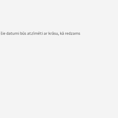
s šie datumi būs atzīmēti ar krāsu, kā redzams