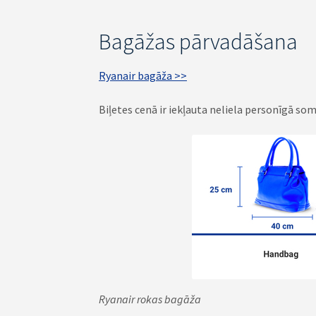
Bagāžas pārvadāšana
Ryanair bagāža >>
Biļetes cenā ir iekļauta neliela personīgā so
Ryanair rokas bagāža