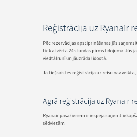
Reģistrācija uz Ryanair 
Pēc rezervācijas apstiprināšanas jūs saņemsi
tiek atvērta 24 stundas pirms lidojuma. Jūs j
viedtālrunī un jāuzrāda lidostā.
Ja tiešsaistes reģistrācija uz reisu nav veikta,
Agrā reģistrācija uz Ryanair r
Ryanair pasažieriem ir iespēja saņemt iekāpša
sēdvietām.