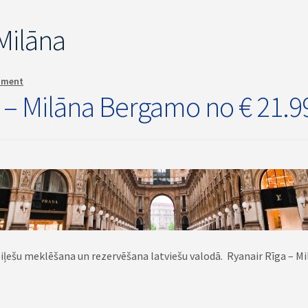
Milāna
mment
a – Milāna Bergamo no € 21.9
biļešu meklēšana un rezervēšana latviešu valodā. Ryanair Rīga – Mil