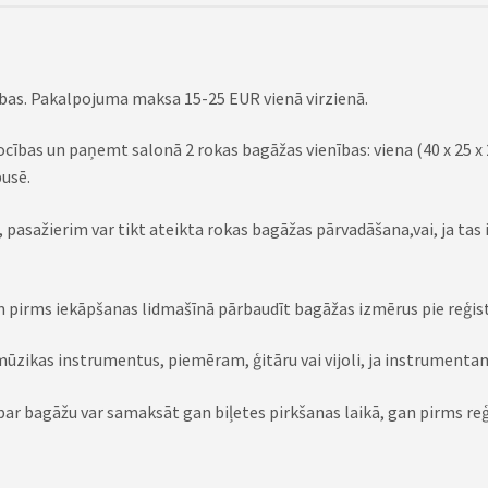
ības. Pakalpojuma maksa 15-25 EUR vienā virzienā.
cības un paņemt salonā 2 rokas bagāžas vienības: viena (40 x 25 x
pusē.
pasažierim var tikt ateikta rokas bagāžas pārvadāšana,vai, ja tas i
irms iekāpšanas lidmašīnā pārbaudīt bagāžas izmērus pie reģistr
ūzikas instrumentus, piemēram, ģitāru vai vijoli, ja instrumentam i
r bagāžu var samaksāt gan biļetes pirkšanas laikā, gan pirms reģis