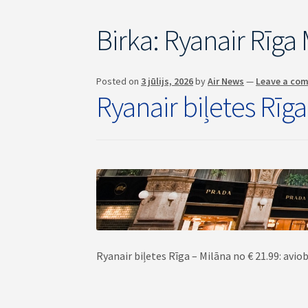
Birka:
Ryanair Rīga 
Posted on
3 jūlijs, 2026
by
Air News
—
Leave a co
Ryanair biļetes Rīg
Ryanair biļetes Rīga – Milāna no € 21.99: avio