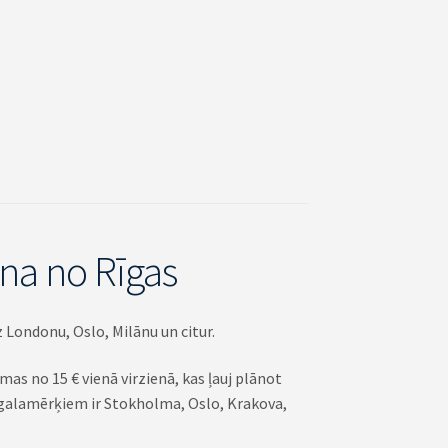
ana no Rīgas
z Londonu, Oslo, Milānu un citur.
as no 15 € vienā virzienā, kas ļauj plānot
 galamērķiem ir Stokholma, Oslo, Krakova,