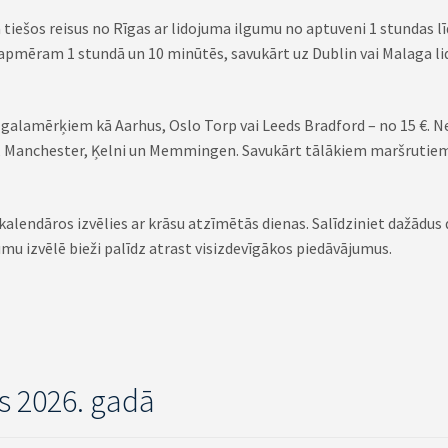
na tiešos reisus no Rīgas ar lidojuma ilgumu no aptuveni 1 stundas
mēram 1 stundā un 10 minūtēs, savukārt uz Dublin vai Malaga lido
galamērķiem kā Aarhus, Oslo Torp vai Leeds Bradford – no 15 €. Ne
, Manchester, Ķelni un Memmingen. Savukārt tālākiem maršrutiem
 kalendāros izvēlies ar krāsu atzīmētās dienas. Salīdziniet dažādus
mu izvēlē bieži palīdz atrast visizdevīgākos piedāvājumus.
as 2026. gadā