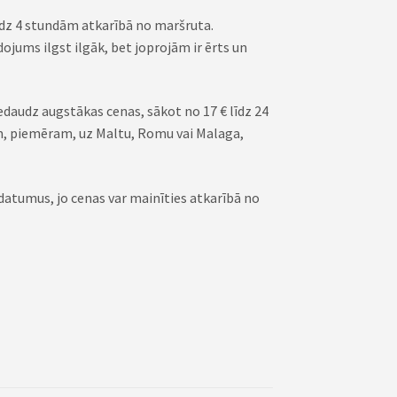
 līdz 4 stundām atkarībā no maršruta.
jums ilgst ilgāk, bet joprojām ir ērts un
daudz augstākas cenas, sākot no 17 € līdz 24
, piemēram, uz Maltu, Romu vai Malaga,
 datumus, jo cenas var mainīties atkarībā no