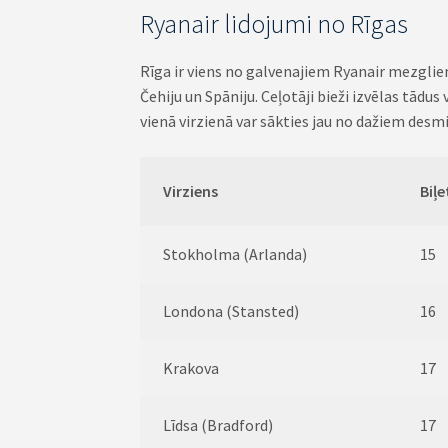
Ryanair lidojumi no Rīgas
Rīga ir viens no galvenajiem Ryanair mezgliem B
Čehiju un Spāniju. Ceļotāji bieži izvēlas tād
vienā virzienā var sākties jau no dažiem desmit
Virziens
Biļe
Stokholma (Arlanda)
15
Londona (Stansted)
16
Krakova
17
Līdsa (Bradford)
17