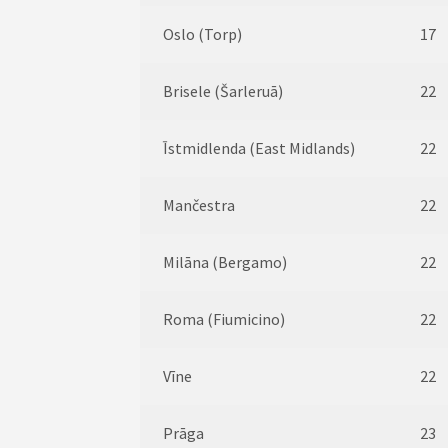
Oslo (Torp)
17
Brisele (Šarleruā)
22
Īstmidlenda (East Midlands)
22
Mančestra
22
Milāna (Bergamo)
22
Roma (Fiumicino)
22
Vīne
22
Prāga
23