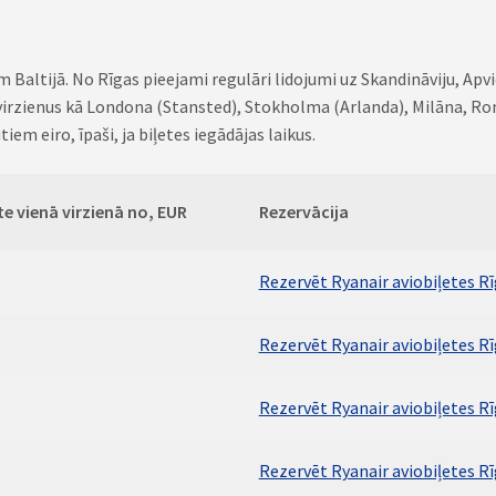
altijā. No Rīgas pieejami regulāri lidojumi uz Skandināviju, Apvienot
us virzienus kā Londona (Stansted), Stokholma (Arlanda), Milāna, 
iem eiro, īpaši, ja biļetes iegādājas laikus.
te vienā virzienā no, EUR
Rezervācija
Rezervēt Ryanair aviobiļetes R
Rezervēt Ryanair aviobiļetes R
Rezervēt Ryanair aviobiļetes R
Rezervēt Ryanair aviobiļetes Rī