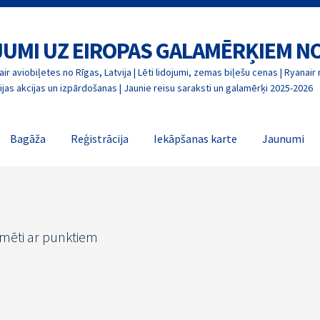
OJUMI UZ EIROPAS GALAMĒRĶIEM N
ir aviobiļetes no Rīgas, Latvija | Lēti lidojumi, zemas biļešu cenas | Ryanair 
jas akcijas un izpārdošanas | Jaunie reisu saraksti un galamērķi 2025-2026
Bagāža
Reģistrācija
Iekāpšanas karte
Jaunumi
īmēti ar punktiem