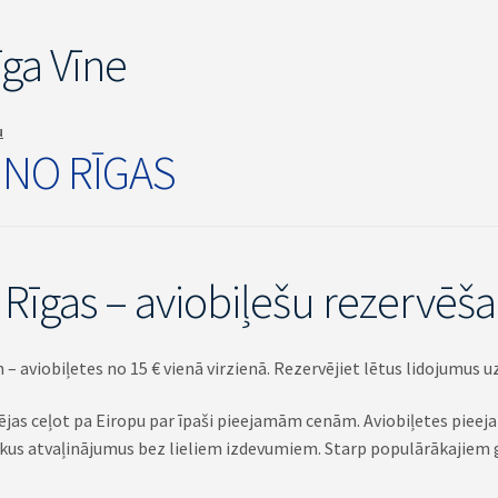
īga Vīne
u
 NO RĪGAS
 Rīgas – aviobiļešu rezervēš
– aviobiļetes no 15 € vienā virzienā. Rezervējiet lētus lidojumus u
ējas ceļot pa Eiropu par īpaši pieejamām cenām. Aviobiļetes pieejam
gākus atvaļinājumus bez lieliem izdevumiem. Starp populārākajiem