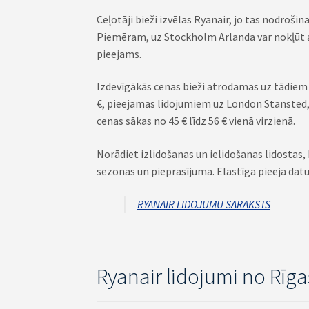
Ceļotāji bieži izvēlas Ryanair, jo tas nodroši
Piemēram, uz Stockholm Arlanda var nokļūt ap
pieejams.
Izdevīgākās cenas bieži atrodamas uz tādiem 
€, pieejamas lidojumiem uz London Stansted
cenas sākas no 45 € līdz 56 € vienā virzienā.
Norādiet izlidošanas un ielidošanas lidostas,
sezonas un pieprasījuma. Elastīga pieeja datu
RYANAIR LIDOJUMU SARAKSTS
Ryanair lidojumi no Rīg