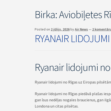
Birka:
Aviobiļetes R
Posted on
2 jūlijs, 2026
by
Air News
—
2 komentār
RYANAIR LIDOJUMI
Ryanair lidojumi no
Ryanair lidojumi no Rīgas uz Eiropas pilsētām 
Ryanair lidojumi no Rīgas piedāvā plašas iesp
gan īsus nedēļas nogales braucienus, gan il
Londona un citas pilsētas.