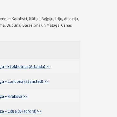
o Karalisti, Itāliju, Beļģiju, Īriju, Austriju,
Roma, Dublina, Barselona un Malaga. Cenas
īga – Stokholma (Arlanda) >>
īga – Londona (Stansted) >>
īga – Krakova >>
ga – Līdsa (Bradford) >>