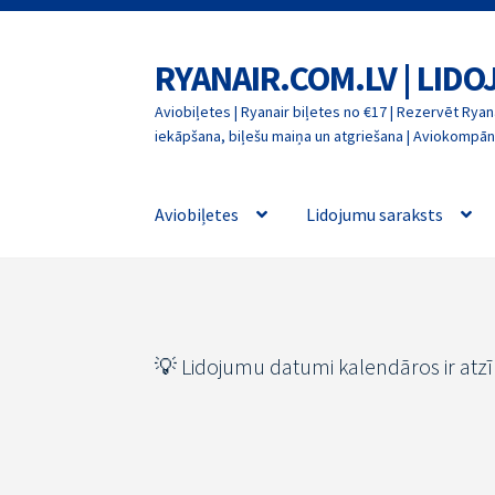
RYANAIR.COM.LV | LID
Skip
Skip
to
to
Aviobiļetes | Ryanair biļetes no €17 | Rezervēt Ryana
navigation
content
iekāpšana, biļešu maiņa un atgriešana | Aviokompāni
Aviobiļetes
Lidojumu saraksts
💡 Lidojumu datumi kalendāros ir atz