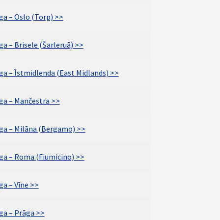
ga – Oslo (Torp) >>
ga – Brisele (Šarleruā) >>
ga – Īstmidlenda (East Midlands) >>
īga – Mančestra >>
īga – Milāna (Bergamo) >>
īga – Roma (Fiumicino) >>
ga – Vīne >>
īga – Prāga >>