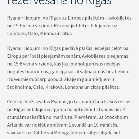
Ryanair lidojumi no Rīgas uz Eiropas pilsētām – aviobiļetes
no 15 € vienā virzienā. Rezervējiet lētus lidojumus uz
Londonu, Oslo, Milānu un citur.
Ryanair lidojumi no Rīgas piedāvā plašas iespējas ceļot pa
Eiropu par īpaši pieejamām cenām. Aviobiļetes pieejamas
no 15 € vienā virzienā, kas ļauj plānot gan īsus nedēļas
nogales braucienus, gan ilgākus atvaļinājumus bez lieliem
izdevumiem. Starp populārākajiem galamērķiem ir
Stokholma, Oslo, Krakova, Londona un citas pilsētas.
Ceļotāji bieži izvēlas Ryanair, jo tas nodrošina tiešos reisus
no Rīgas ar lidojuma ilgumu no aptuveni 1 stundas līdz 4
stundām atkarībā no maršruta. Piemēram, uz Stockholm
Arlanda var nokļūt apmēram 1 stundā un 10 minūtēs,
savukārt uz Dublin vai Malaga lidojums ilgst ilgāk, bet