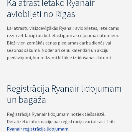
Kā atrast lētāko Ryanair
aviobiļeti no Rīgas
Lai atrastu visizdevīgākās Ryanair aviobiļetes, ieteicams
rezervēt laicīgi un būt elastīgam ar ceļojuma datumiem.
Bieži vien zemākās cenas pieejamas darba dienās vai
sezonas sākumā. Noder arī cenu kalendāri un akciju
piedāvājumi, kur redzami lētākie izlidošanas datumi.
Reģistrācija Ryanair lidojumam
un bagāža
Reģistrācija Ryanair lidojumam notiek tiešsaistē.
Detalizētu informāciju par reģistrāciju vari atrast šeit:
Ryanair reģistrācija lidojumam
.