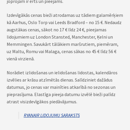
joprojām ir ērts un pieejams.
Izdevīgākās cenas bieži atrodamas uz tādiem galamērķiem
kā Aarhus, Oslo Torp vai Leeds Bradford – no 15 €. Nedaudz
augstākas cenas, sākot no 17 € līdz 24 €, pieejamas
lidojumiem uz London Stansted, Manchester, Ķelni un
Memmingen. Savukārt tālākiem maršrutiem, piemēram,
uz Maltu, Romu vai Malaga, cenas sākas no 45 € līdz 56 €
vienā virzienā.
Norādiet izlidošanas un ielidošanas lidostas, kalendāros
izvēlies ar krāsu atzīmētās dienas. Salīdziniet dažādus
datumus, jo cenas var mainīties atkarībā no sezonas un
pieprasījuma. Elastīga pieeja datumu izvēlē bieži palīdz
atrast visizdevīgākos piedāvājumus.
RYANAIR LIDOJUMU SARAKSTS