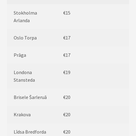
Stokholma
€15
Arlanda
Oslo Torpa
€17
Prāga
€17
Londona
€19
Stansteda
Brisele Šarleruā
€20
Krakova
€20
Līdsa Bredforda
€20