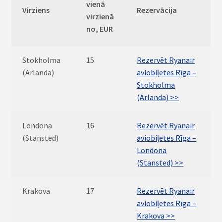
vienā
Virziens
Rezervācija
virzienā
no, EUR
Stokholma
15
Rezervēt Ryanair
(Arlanda)
aviobiļetes Rīga –
Stokholma
(Arlanda) >>
Londona
16
Rezervēt Ryanair
(Stansted)
aviobiļetes Rīga –
Londona
(Stansted) >>
Krakova
17
Rezervēt Ryanair
aviobiļetes Rīga –
Krakova >>