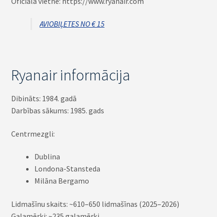
Oficiālā vietne: https://www.ryanair.com
AVIOBIĻETES NO € 15
Ryanair informācija
Dibināts: 1984. gadā
Darbības sākums: 1985. gads
Centrmezgli:
Dublina
Londona-Stansteda
Milāna Bergamo
Lidmašīnu skaits: ~610–650 lidmašīnas (2025–2026)
Galamērķi: ~235 galamērķi