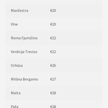
Mančestra
€20
Vīne
€20
Roma Fjumičino
€22
Venēcija Trevizo
€22
Orhūsa
€26
Milāna Bergamo
€27
Malta
€28
Pafa
€28