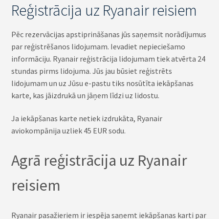
Reģistrācija uz Ryanair reisiem
Pēc rezervācijas apstiprināšanas jūs saņemsit norādījumus
par reģistrēšanos lidojumam. Ievadiet nepieciešamo
informāciju. Ryanair reģistrācija lidojumam tiek atvērta 24
stundas pirms lidojuma. Jūs jau būsiet reģistrēts
lidojumam un uz Jūsu e-pastu tiks nosūtīta iekāpšanas
karte, kas jāizdrukā un jāņem līdzi uz lidostu.
Ja iekāpšanas karte netiek izdrukāta, Ryanair
aviokompānija uzliek 45 EUR sodu.
Agrā reģistrācija uz Ryanair
reisiem
Ryanair pasažieriem ir iespēja saņemt iekāpšanas karti par