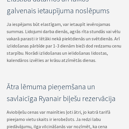
galvenais ietaupījuma noslēpums
Ja iespējams būt elastīgam, var ietaupīt ievērojamas
summas. Lidojumi darba dienās, agrās rīta stundās vai vēlu
vakarā parasti ir lētāki nekā piektdienās un svētdienās. Arī
izlidošanas pārbīde par 1-3 dienām bieži dod redzamu cenu
starpību. Norādi izlidošanas un ielidošanas lidostas,
kalendāros izvēlies ar krāsu atzīmētās dienas.
Ātra lēmuma pieņemšana un
savlaicīga Ryanair biļešu rezervācija
Aviobiļešu cenas var mainīties ļoti ātri, jo katrā tarifā
pieejamo vietu skaits ir ierobežots. Ja redzi labu
piedāvājumu, ilga vilcināšanās var nozīmēt, ka cena