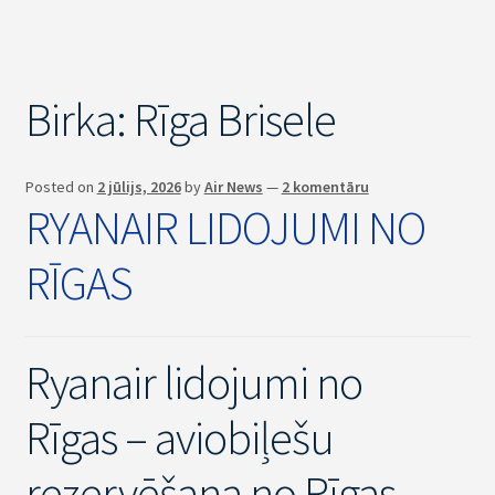
Birka:
Rīga Brisele
Posted on
2 jūlijs, 2026
by
Air News
—
2 komentāru
RYANAIR LIDOJUMI NO
RĪGAS
Ryanair lidojumi no
Rīgas – aviobiļešu
rezervēšana no Rīgas