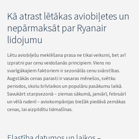
Kā atrast lētākas aviobiļetes un
nepārmaksāt par Ryanair
lidojumu
Lētu aviobiļešu meklēšana prasa ne tikai veiksmi, bet arī
izpratni par cenu veidošanās principiem. Viens no
svarīgākajiem faktoriem ir sezonālās cenu svārstības.
Augstākās cenas parasti ir vasaras mēnešos, svētku
periodos, skolu brīvlaikos un populāru pasākumu laikā.
Savukārt starpsezonā – ziemas sākumā, janvārī, februārī
un vēlā rudenī – aviokompānijas biežāk piedāvā zemākas
cenas, lai aizpildītu lidmašīnas.
Elastība datumos un laikos –