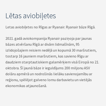
Lētas aviobiļetes
Letas aviobiļetes no Rīgas ar Ryanair. Ryanair bāze Rīgā.
2021. gadā aviokompanija Ryanair paziņoja par jaunas
bāzes atvēršanu Rīgā ar divām lidmašīnām, 95
izlidojošajiem reisiem nedēļā un kopumā 30 maršrutiem,
tostarp 16 jauniem maršrutiem, kas savieno Rīgu ar
daudziem starptautiskiem galamērķiem visā Eiropā no 21.
oktobra. Šī jaunā bāze ir ieguldījums 200 miljonu ASV
dolāru apmērā un nodrošinās lielāku savienojamību ar
reģionu, spēlējot galveno lomu darbavietu un vietējās
ekonomikas atjaunošanā.