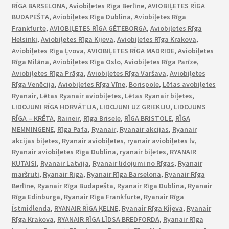
RĪGA BARSELONA
,
Aviobiļetes Rīga Berlīne
,
AVIOBIĻETES RĪGA
BUDAPEŠTA
,
Aviobiļetes Rīga Dublina
,
Aviobiļetes Rīga
Frankfurte
,
AVIOBIĻETES RĪGA GĒTEBORGA
,
Aviobiļetes Rīga
Helsinki
,
Aviobiļetes Rīga Kijeva
,
Aviobiļetes Rīga Krakova
,
Aviobiļetes Rīga Ļvova
,
AVIOBIĻETES RĪGA MADRIDE
,
Aviobiļetes
Rīga Milāna
,
Aviobiļetes Rīga Oslo
,
Aviobiļetes Rīga Parīze
,
Aviobiļetes Rīga Prāga
,
Aviobiļetes Rīga Varšava
,
Aviobiļetes
Rīga Venēcija
,
Aviobiļetes Rīga Vīne
,
Borispole
,
Lētas avobiļetes
Ryanair
,
Lētas Ryanair aviobiļetes
,
Lētas Ryanair biļetes
,
LIDOJUMI RĪGA HORVĀTIJA
,
LIDOJUMI UZ GRIEKIJU
,
LIDOJUMS
RĪGA – KRĒTA
,
Raineir
,
Rīga Brisele
,
RĪGA BRISTOLE
,
RĪGA
MEMMINGENE
,
Rīga Pafa
,
Ryanair
,
Ryanair akcijas
,
Ryanair
akcijas biļetes
,
Ryanair aviobiļetes
,
ryanair aviobiļetes lv
,
Ryanair aviobiļetes Rīga Dublina
,
ryanair biļetes
,
RYANAIR
KUTAISI
,
Ryanair Latvija
,
Ryanair lidojumi no Rīgas
,
Ryanair
maršruti
,
Ryanair Riga
,
Ryanair Rīga Barselona
,
Ryanair Rīga
Berlīne
,
Ryanair Rīga Budapešta
,
Ryanair Rīga Dublina
,
Ryanair
Rīga Edinburga
,
Ryanair Rīga Frankfurte
,
Ryanair Rīga
Īstmidlenda
,
RYANAIR RĪGA ĶELNE
,
Ryanair Rīga Kijeva
,
Ryanair
Rīga Krakova
,
RYANAIR RĪGA LĪDSA BREDFORDA
,
Ryanair Rīga