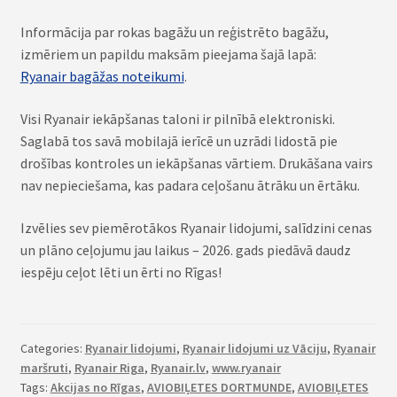
Informācija par rokas bagāžu un reģistrēto bagāžu,
izmēriem un papildu maksām pieejama šajā lapā:
Ryanair bagāžas noteikumi
.
Visi Ryanair iekāpšanas taloni ir pilnībā elektroniski.
Saglabā tos savā mobilajā ierīcē un uzrādi lidostā pie
drošības kontroles un iekāpšanas vārtiem. Drukāšana vairs
nav nepieciešama, kas padara ceļošanu ātrāku un ērtāku.
Izvēlies sev piemērotākos Ryanair lidojumi, salīdzini cenas
un plāno ceļojumu jau laikus – 2026. gads piedāvā daudz
iespēju ceļot lēti un ērti no Rīgas!
Categories:
Ryanair lidojumi
,
Ryanair lidojumi uz Vāciju
,
Ryanair
maršruti
,
Ryanair Riga
,
Ryanair.lv
,
www.ryanair
Tags:
Akcijas no Rīgas
,
AVIOBIĻETES DORTMUNDE
,
AVIOBIĻETES