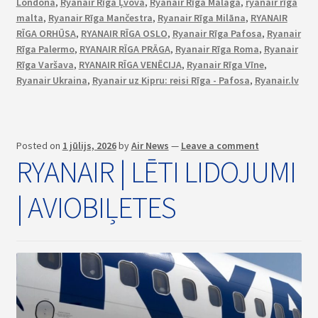
Londona
,
Ryanair Rīga Ļvova
,
Ryanair Rīga Malaga
,
ryanair rīga
malta
,
Ryanair Rīga Mančestra
,
Ryanair Rīga Milāna
,
RYANAIR
RĪGA ORHŪSA
,
RYANAIR RĪGA OSLO
,
Ryanair Rīga Pafosa
,
Ryanair
Rīga Palermo
,
RYANAIR RĪGA PRĀGA
,
Ryanair Rīga Roma
,
Ryanair
Rīga Varšava
,
RYANAIR RĪGA VENĒCIJA
,
Ryanair Rīga Vīne
,
Ryanair Ukraina
,
Ryanair uz Kipru: reisi Rīga - Pafosa
,
Ryanair.lv
Posted on
1 jūlijs, 2026
by
Air News
—
Leave a comment
RYANAIR | LĒTI LIDOJUMI
| AVIOBIĻETES