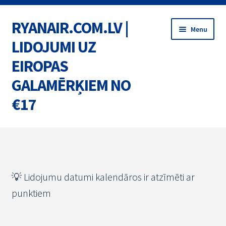
RYANAIR.COM.LV |
Skip
Skip
Menu
to
to
LIDOJUMI UZ
navigation
content
EIROPAS
GALAMĒRĶIEM NO
€17
Home
BIĻETES
💡 Lidojumu datumi kalendāros ir atzīmēti ar
MARŠRUTI
punktiem
AKCIJAS