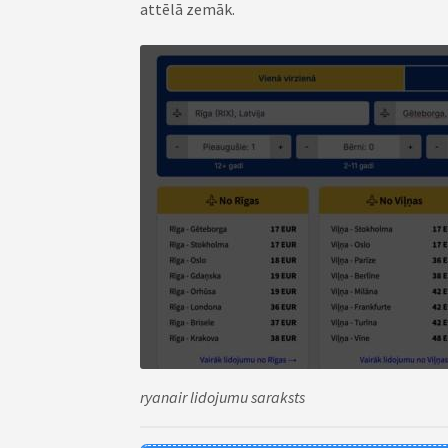
attēlā zemāk.
ryanair lidojumu saraksts