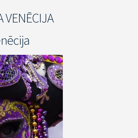
A VENĒCIJA
enēcija