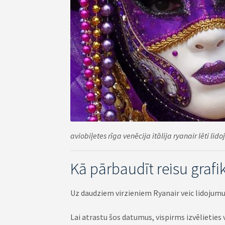
aviobiļetes rīga venēcija itālija ryanair lēti lid
Kā pārbaudīt reisu grafik
Uz daudziem virzieniem Ryanair veic lidojumu
Lai atrastu šos datumus, vispirms izvēlieties