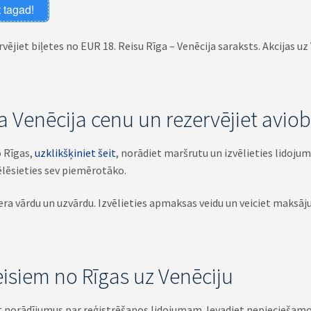
 tagad!
vējiet biļetes no EUR 18. Reisu Rīga – Venēcija saraksts. Akcijas uz
 Venēcija cenu un rezervējiet aviob
o Rīgas,
uzklikšķiniet šeit
, norādiet maršrutu un izvēlieties lidoj
ēlēsieties sev piemērotāko.
era vārdu un uzvārdu. Izvēlieties apmaksas veidu un veiciet maksāju
reisiem no Rīgas uz Venēciju
t norādījumus par reģistrēšanos lidojumam. Ievadiet nepieciešamo