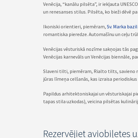
Venēcija, “kanālu pilsēta”, ir iekļauta UNESC
un renesanses stilus. Pilsēta, ko bieži dēvē p
Ikoniski orientieri, piemēram,
Sv. Marka bazil
romantiska pieredze. Automašīnu un ceļu trūk
Venēcijas vēsturiskā nozīme sakņojas tās pagā
Venēcijas karnevāls un Venēcijas biennāle, p
Slaveni tilti, piemēram, Rialto tilts, savien
jūras līmeņa celšanās, kas izraisa periodiskus
Papildus arhitektoniskajai un vēsturiskajai pie
tapas stila uzkodas), veicina pilsētas kulinār
Rezervējiet aviobiļetes 