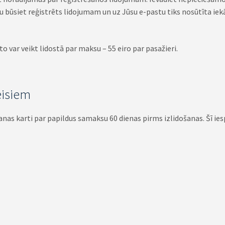
au būsiet reģistrēts lidojumam un uz Jūsu e-pastu tiks nosūtīta ie
 to var veikt lidostā par maksu – 55 eiro par pasažieri.
eisiem
nas karti par papildus samaksu 60 dienas pirms izlidošanas. Šī ies