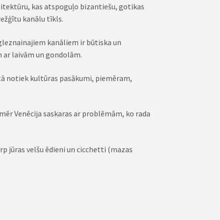
hitektūru, kas atspoguļo bizantiešu, gotikas
ežģītu kanālu tīkls.
gleznainajiem kanāliem ir būtiska un
em ar laivām un gondolām.
sētā notiek kultūras pasākumi, piemēram,
 Tomēr Venēcija saskaras ar problēmām, ko rada
arp jūras velšu ēdieni un cicchetti (mazas