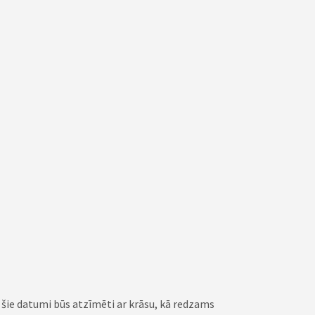
s šie datumi būs atzīmēti ar krāsu, kā redzams