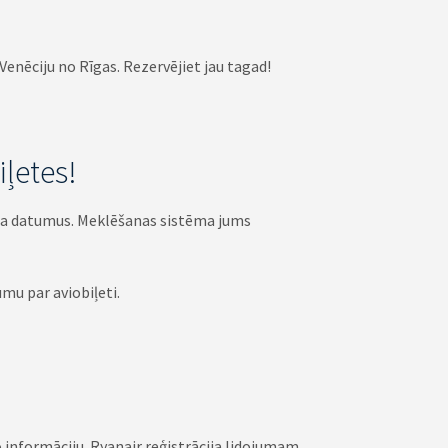
 Venēciju no Rīgas. Rezervējiet jau tagad!
iļetes!
uma datumus. Meklēšanas sistēma jums
mu par aviobiļeti.
 informāciju. Ryanair reģistrācija lidojumam