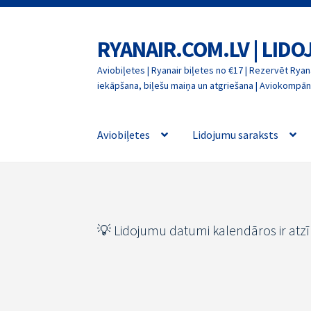
RYANAIR.COM.LV | LID
Skip
Skip
to
to
Aviobiļetes | Ryanair biļetes no €17 | Rezervēt Ryana
navigation
content
iekāpšana, biļešu maiņa un atgriešana | Aviokompāni
Aviobiļetes
Lidojumu saraksts
💡 Lidojumu datumi kalendāros ir atz