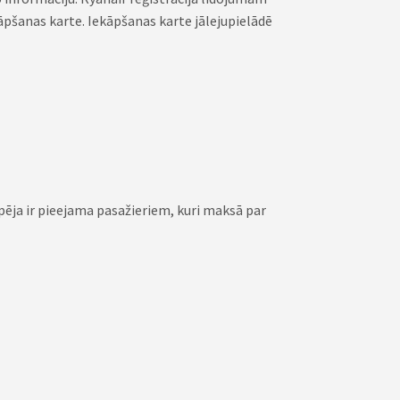
kāpšanas karte. Iekāpšanas karte jālejupielādē
pēja ir pieejama pasažieriem, kuri maksā par