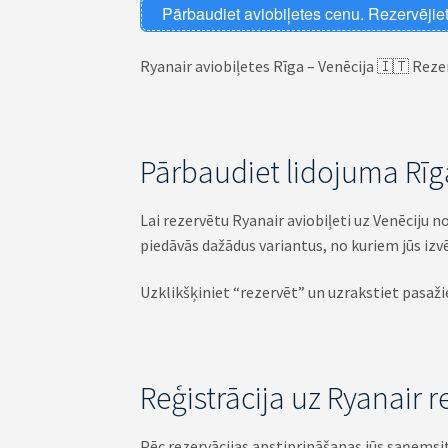
Pārbaudiet aviobiļetes cenu. Rezervējiet
Ryanair aviobiļetes Rīga – Venēcija 🇮🇹 Rezer
Pārbaudiet lidojuma Rīga
Lai rezervētu Ryanair aviobiļeti uz Venēciju n
piedāvās dažādus variantus, no kuriem jūs izv
Uzklikšķiniet “rezervēt” un uzrakstiet pasaži
Reģistrācija uz Ryanair 
Pēc rezervācijas apstiprināšanas jūs saņemsi