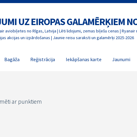
OJUMI UZ EIROPAS GALAMĒRĶIEM N
ir aviobiļetes no Rīgas, Latvija | Lēti lidojumi, zemas biļešu cenas | Ryanair 
jas akcijas un izpārdošanas | Jaunie reisu saraksti un galamērķi 2025-2026
Bagāža
Reģistrācija
Iekāpšanas karte
Jaunumi
īmēti ar punktiem