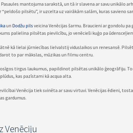
O Pasaules mantojuma sarakstā, un tā ir slavena ar savu unikālo ar
ar “peldošo pilsētu”, ir uzcelta uz vairākām salām, kuras savieno sar
ika
un
Dodžu pils
veicina Venēcijas šarmu. Braucieni ar gondolu pa 
ums palielina pilsētas pievilcību, jo venēcieši kuģo pa ūdensceļi
tnē kā lielai jūrniecības lielvalstij viduslaikos un renesansē. Pil
adarot to par mākslas, mūzikas un filmu centru.
o rosīgos tirgus laukumus, papildinot pilsētas unikālo ģeogrāfiju.
 plūdus, kas pazīstami kā acqua alta.
vilcībai Venēcija tiek svinēta ar savu virtuvi. Venēcijas ēdieni, tost
ijas gardumus.
uz Venēciju