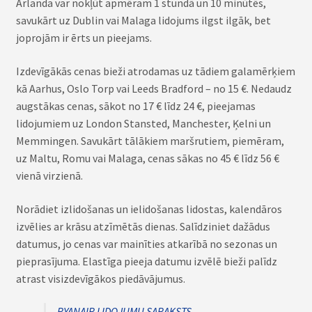
Arlanda var nokļūt apmēram 1 stundā un 10 minūtēs,
savukārt uz Dublin vai Malaga lidojums ilgst ilgāk, bet
joprojām ir ērts un pieejams.
Izdevīgākās cenas bieži atrodamas uz tādiem galamērķiem
kā Aarhus, Oslo Torp vai Leeds Bradford – no 15 €. Nedaudz
augstākas cenas, sākot no 17 € līdz 24 €, pieejamas
lidojumiem uz London Stansted, Manchester, Ķelni un
Memmingen. Savukārt tālākiem maršrutiem, piemēram,
uz Maltu, Romu vai Malaga, cenas sākas no 45 € līdz 56 €
vienā virzienā.
Norādiet izlidošanas un ielidošanas lidostas, kalendāros
izvēlies ar krāsu atzīmētās dienas. Salīdziniet dažādus
datumus, jo cenas var mainīties atkarībā no sezonas un
pieprasījuma. Elastīga pieeja datumu izvēlē bieži palīdz
atrast visizdevīgākos piedāvājumus.
RYANAIR LIDOJUMU SARAKSTS