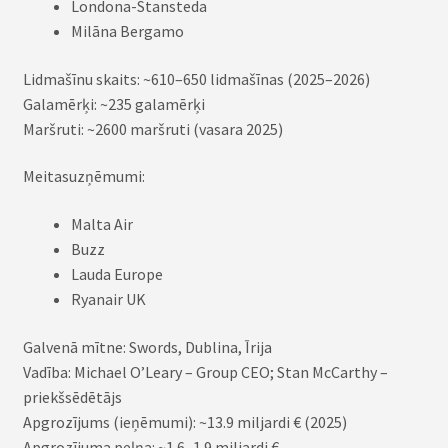
Londona-Stansteda
Milāna Bergamo
Lidmašīnu skaits: ~610–650 lidmašīnas (2025–2026)
Galamērķi: ~235 galamērķi
Maršruti: ~2600 maršruti (vasara 2025)
Meitasuzņēmumi:
Malta Air
Buzz
Lauda Europe
Ryanair UK
Galvenā mītne: Swords, Dublina, Īrija
Vadība: Michael O’Leary – Group CEO; Stan McCarthy –
priekšsēdētājs
Apgrozījums (ieņēmumi): ~13.9 miljardi € (2025)
Apgrozījuma peļņa: ~1.6–1.9 miljardi €