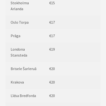
Stokholma
€15
Arlanda
Oslo Torpa
€17
Prāga
€17
Londona
€19
Stansteda
Brisele Šarleruā
€20
Krakova
€20
Līdsa Bredforda
€20