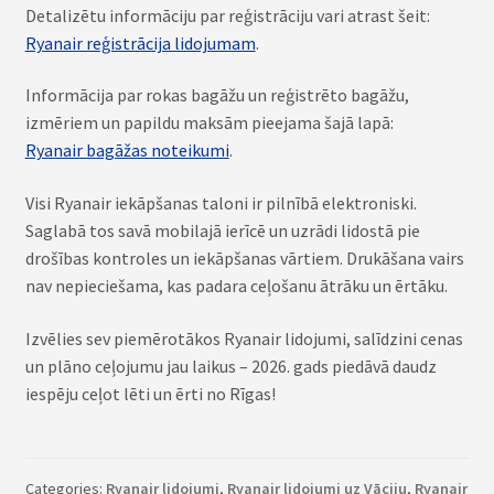
Detalizētu informāciju par reģistrāciju vari atrast šeit:
Ryanair reģistrācija lidojumam
.
Informācija par rokas bagāžu un reģistrēto bagāžu,
izmēriem un papildu maksām pieejama šajā lapā:
Ryanair bagāžas noteikumi
.
Visi Ryanair iekāpšanas taloni ir pilnībā elektroniski.
Saglabā tos savā mobilajā ierīcē un uzrādi lidostā pie
drošības kontroles un iekāpšanas vārtiem. Drukāšana vairs
nav nepieciešama, kas padara ceļošanu ātrāku un ērtāku.
Izvēlies sev piemērotākos Ryanair lidojumi, salīdzini cenas
un plāno ceļojumu jau laikus – 2026. gads piedāvā daudz
iespēju ceļot lēti un ērti no Rīgas!
Categories:
Ryanair lidojumi
,
Ryanair lidojumi uz Vāciju
,
Ryanair