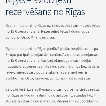
rezervēšana no Rīgas
Ryanair lidojumi no Rīgas uz Eiropas pilsētām – aviobiļetes
no 15 € vienā virzienā. Rezervējiet lētus lidojumus uz
Londonu, Oslo, Milānu un citur.
Ryanair lidojumi no Rīgas piedāvā plašas iespējas ceļot pa
Eiropu par īpaši pieejamām cenām. Aviobiļetes pieejamas
no 15 € vienā virzienā, kas ļauj plānot gan īsus nedēļas
nogales braucienus, gan ilgākus atvaļinājumus bez lieliem
izdevumiem. Starp populārākajiem galamērķiem ir
Stokholma, Oslo, Krakova, Londona un citas pilsētas.
Ceļotāji bieži izvēlas Ryanair, jo tas nodrošina tiešos reisus
no Rīgas ar lidojuma ilgumu no aptuveni 1 stundas līdz 4
stundām atkarībā no maršruta. Piemēram, uz Stockholm