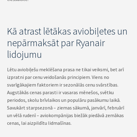
Kā atrast lētākas aviobiļetes un
nepārmaksāt par Ryanair
lidojumu
Lētu aviobiļešu meklēšana prasa ne tikai veiksmi, bet arī
izpratni par cenu veidošanās principiem. Viens no
svarīgākajiem faktoriem ir sezonālās cenu svārstības.
Augstākās cenas parasti ir vasaras mēnešos, svētku
periodos, skolu brīvlaikos un populāru pasākumu laikā.
Savukārt starpsezonā – ziemas sākumā, janvārī, februārī
un vēlā rudenī – aviokompānijas biežāk piedāvā zemākas
cenas, lai aizpildītu lidmašīnas.