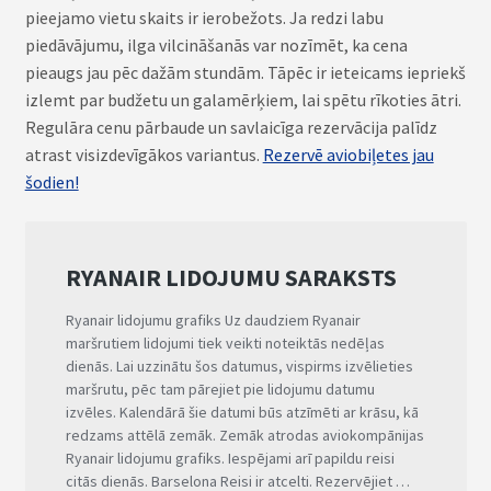
pieejamo vietu skaits ir ierobežots. Ja redzi labu
piedāvājumu, ilga vilcināšanās var nozīmēt, ka cena
pieaugs jau pēc dažām stundām. Tāpēc ir ieteicams iepriekš
izlemt par budžetu un galamērķiem, lai spētu rīkoties ātri.
Regulāra cenu pārbaude un savlaicīga rezervācija palīdz
atrast visizdevīgākos variantus.
Rezervē aviobiļetes jau
šodien!