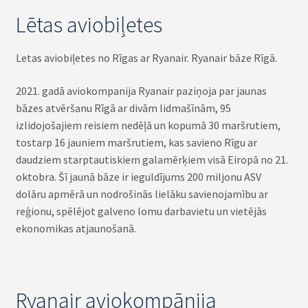
Lētas aviobiļetes
Letas aviobiļetes no Rīgas ar Ryanair. Ryanair bāze Rīgā.
2021. gadā aviokompanija Ryanair paziņoja par jaunas
bāzes atvēršanu Rīgā ar divām lidmašīnām, 95
izlidojošajiem reisiem nedēļā un kopumā 30 maršrutiem,
tostarp 16 jauniem maršrutiem, kas savieno Rīgu ar
daudziem starptautiskiem galamērķiem visā Eiropā no 21.
oktobra. Šī jaunā bāze ir ieguldījums 200 miljonu ASV
dolāru apmērā un nodrošinās lielāku savienojamību ar
reģionu, spēlējot galveno lomu darbavietu un vietējās
ekonomikas atjaunošanā.
Ryanair aviokompānija