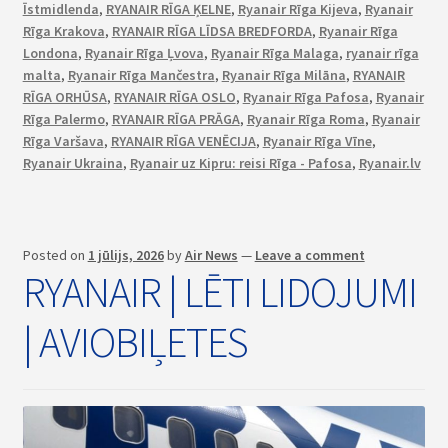
Īstmidlenda
,
RYANAIR RĪGA ĶELNE
,
Ryanair Rīga Kijeva
,
Ryanair
Rīga Krakova
,
RYANAIR RĪGA LĪDSA BREDFORDA
,
Ryanair Rīga
Londona
,
Ryanair Rīga Ļvova
,
Ryanair Rīga Malaga
,
ryanair rīga
malta
,
Ryanair Rīga Mančestra
,
Ryanair Rīga Milāna
,
RYANAIR
RĪGA ORHŪSA
,
RYANAIR RĪGA OSLO
,
Ryanair Rīga Pafosa
,
Ryanair
Rīga Palermo
,
RYANAIR RĪGA PRĀGA
,
Ryanair Rīga Roma
,
Ryanair
Rīga Varšava
,
RYANAIR RĪGA VENĒCIJA
,
Ryanair Rīga Vīne
,
Ryanair Ukraina
,
Ryanair uz Kipru: reisi Rīga - Pafosa
,
Ryanair.lv
Posted on
1 jūlijs, 2026
by
Air News
—
Leave a comment
RYANAIR | LĒTI LIDOJUMI
| AVIOBIĻETES