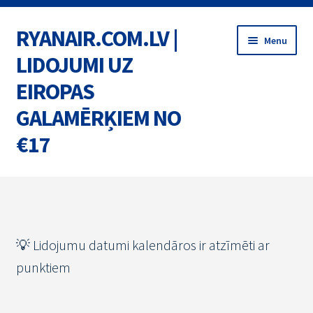
RYANAIR.COM.LV |
Skip
Skip
Menu
to
to
LIDOJUMI UZ
navigation
content
EIROPAS
GALAMĒRĶIEM NO
€17
Home
BIĻETES
💡 Lidojumu datumi kalendāros ir atzīmēti ar
MARŠRUTI
punktiem
AKCIJAS