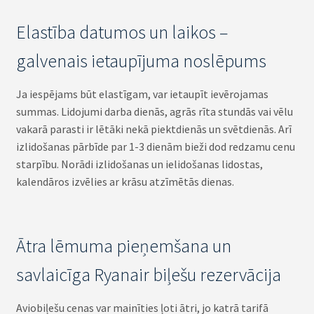
Elastība datumos un laikos –
galvenais ietaupījuma noslēpums
Ja iespējams būt elastīgam, var ietaupīt ievērojamas
summas. Lidojumi darba dienās, agrās rīta stundās vai vēlu
vakarā parasti ir lētāki nekā piektdienās un svētdienās. Arī
izlidošanas pārbīde par 1-3 dienām bieži dod redzamu cenu
starpību. Norādi izlidošanas un ielidošanas lidostas,
kalendāros izvēlies ar krāsu atzīmētās dienas.
Ātra lēmuma pieņemšana un
savlaicīga Ryanair biļešu rezervācija
Aviobiļešu cenas var mainīties ļoti ātri, jo katrā tarifā