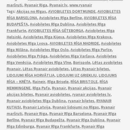
maršruti
,
Ryanair Riga
,
Ryanair.lv
,
www.ryanair
Tags:
Akcijas no Rīgas
,
AVIOBIĻETES DORTMUNDE
,
AVIOBIĻETES
RĪGA BARSELONA
,
Aviobiļetes Rīga Berlīne
,
AVIOBIĻETES RĪGA
BUDAPEŠTA
,
Aviobiļetes Rīga Dublina
,
Aviobiļetes Rīga
Frankfurte
,
AVIOBIĻETES RĪGA GĒTEBORGA
,
Aviobiļetes Rīga
Helsinki
,
Aviobiļetes Rīga Kijeva
,
Aviobiļetes Rīga Krakova
,
Aviobiļetes Rīga Ļvova
,
AVIOBIĻETES RĪGA MADRIDE
,
Aviobiļetes
Rīga Milāna
,
Aviobiļetes Rīga Oslo
,
Aviobiļetes Rīga Parīze
,
Aviobiļetes Rīga Prāga
,
Aviobiļetes Rīga Varšava
,
Aviobiļetes
Rīga Venēcija
,
Aviobiļetes Rīga Vīne
,
Borispole
,
Lētas avobiļetes
Ryanair
,
Lētas Ryanair aviobiļetes
,
Lētas Ryanair biļetes
,
LIDOJUMI RĪGA HORVĀTIJA
,
LIDOJUMI UZ GRIEKIJU
,
LIDOJUMS
RĪGA – KRĒTA
,
Raineir
,
Rīga Brisele
,
RĪGA BRISTOLE
,
RĪGA
MEMMINGENE
,
Rīga Pafa
,
Ryanair
,
Ryanair akcijas
,
Ryanair
akcijas biļetes
,
Ryanair aviobiļetes
,
ryanair aviobiļetes lv
,
Ryanair aviobiļetes Rīga Dublina
,
ryanair biļetes
,
RYANAIR
KUTAISI
,
Ryanair Latvija
,
Ryanair lidojumi no Rīgas
,
Ryanair
maršruti
,
Ryanair Riga
,
Ryanair Rīga Barselona
,
Ryanair Rīga
Berlīne
,
Ryanair Rīga Budapešta
,
Ryanair Rīga Dublina
,
Ryanair
Rīga Edinburga
,
Ryanair Rīga Frankfurte
,
Ryanair Rīga