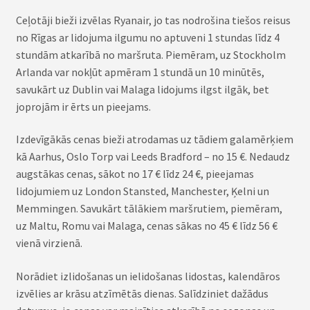
Ceļotāji bieži izvēlas Ryanair, jo tas nodrošina tiešos reisus
no Rīgas ar lidojuma ilgumu no aptuveni 1 stundas līdz 4
stundām atkarībā no maršruta. Piemēram, uz Stockholm
Arlanda var nokļūt apmēram 1 stundā un 10 minūtēs,
savukārt uz Dublin vai Malaga lidojums ilgst ilgāk, bet
joprojām ir ērts un pieejams.
Izdevīgākās cenas bieži atrodamas uz tādiem galamērķiem
kā Aarhus, Oslo Torp vai Leeds Bradford – no 15 €. Nedaudz
augstākas cenas, sākot no 17 € līdz 24 €, pieejamas
lidojumiem uz London Stansted, Manchester, Ķelni un
Memmingen. Savukārt tālākiem maršrutiem, piemēram,
uz Maltu, Romu vai Malaga, cenas sākas no 45 € līdz 56 €
vienā virzienā.
Norādiet izlidošanas un ielidošanas lidostas, kalendāros
izvēlies ar krāsu atzīmētās dienas. Salīdziniet dažādus