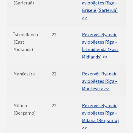
(Šarleruā)
aviobiļetes Rīga –
Brisele (Šarleruā)
>>
Īstmidlenda
22
Rezervēt Ryanair
(East
aviobiļetes Rīga –
Midlands)
Īstmidlenda (East
Midlands) >>
Mančestra
22
Rezervēt Ryanair
aviobiļetes Rīga –
Mančestra >>
Milāna
22
Rezervēt Ryanair
(Bergamo)
aviobiļetes Rīga –
Milāna (Bergamo)
>>