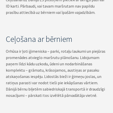
ID karti. Pārbaudi, vai tavam maršrutam nav papildu
prasību attiecībā uz bērniem vai īpašām vajadzībām.
Ceļošana ar bērniem
Orhūsa ir ļoti ģimeniska – parki, rotaļu laukumi un piejūras
promenādes atvieglo maršrutu plānošanu. Lidojumam
paņem līdzi kādu uzkodu, ūdeni un nodarbināšanas
komplektu – grāmatu, krāsojamos, austiņas ar pasaku
atskaņošanas iespēju. Lidostās bieži ir ģimeņu joslas, un
ratiņus parasti var nodot tieši pie iekāpšanas vārtiem.
Dānijā bērnu biļetēm sabiedriskajā transportā ir draudzīgi
nosacījumi – pārskati tos izvēlētā pārvadātāja vietnē.