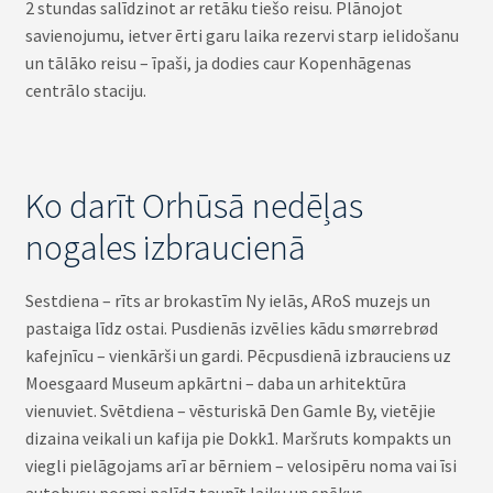
2 stundas salīdzinot ar retāku tiešo reisu. Plānojot
savienojumu, ietver ērti garu laika rezervi starp ielidošanu
un tālāko reisu – īpaši, ja dodies caur Kopenhāgenas
centrālo staciju.
Ko darīt Orhūsā nedēļas
nogales izbraucienā
Sestdiena – rīts ar brokastīm Ny ielās, ARoS muzejs un
pastaiga līdz ostai. Pusdienās izvēlies kādu smørrebrød
kafejnīcu – vienkārši un gardi. Pēcpusdienā izbrauciens uz
Moesgaard Museum apkārtni – daba un arhitektūra
vienuviet. Svētdiena – vēsturiskā Den Gamle By, vietējie
dizaina veikali un kafija pie Dokk1. Maršruts kompakts un
viegli pielāgojams arī ar bērniem – velosipēru noma vai īsi