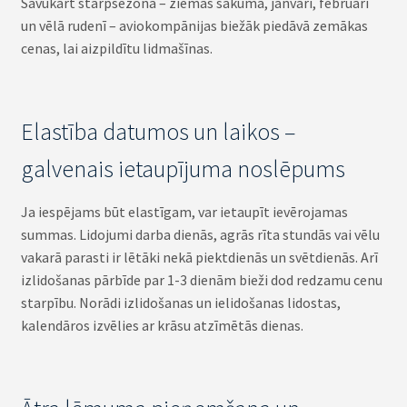
Savukārt starpsezonā – ziemas sākumā, janvārī, februārī
un vēlā rudenī – aviokompānijas biežāk piedāvā zemākas
cenas, lai aizpildītu lidmašīnas.
Elastība datumos un laikos –
galvenais ietaupījuma noslēpums
Ja iespējams būt elastīgam, var ietaupīt ievērojamas
summas. Lidojumi darba dienās, agrās rīta stundās vai vēlu
vakarā parasti ir lētāki nekā piektdienās un svētdienās. Arī
izlidošanas pārbīde par 1-3 dienām bieži dod redzamu cenu
starpību. Norādi izlidošanas un ielidošanas lidostas,
kalendāros izvēlies ar krāsu atzīmētās dienas.