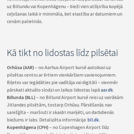
uz Billundu vai Kopenhāgenu – bieži vien atšķirība kopējā
ceļošanas laikā ir minimāla, bet elastība ar datumiem un
cenām palielinās.
Kā tikt no lidostas līdz pilsētai
Orhūsa (AAR)
– no Aarhus Airport kursē autobusi uz
pilsētas centru ar ērtiem vienkāršiem savienojumiem.
Biļetes var iegādāties pie vadītāja vai digitāli – vienmēr
pārskati aktuālo slodzi un laikus lidostas lapā
aar.dk
.
Billunda (BLL)
– no Billund Airport kursē reisi uz vairākām
Jitlandes pilsētām, tostarp Orhūsu. Pārsēšanās nav
sarežģīta – maršruti ir skaidri marķēti, un darbdienās
biežums ir labs. Detalizēta informācija:
bll.dk
.
Kopenhāgena (CPH)
– no Copenhagen Airport līdz