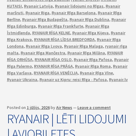
KUTAISI
,
Ryanair Latvija
,
Ryanair lidojumi no Rīgas
,
Ryanair
maršruti
,
Ryanair Riga
,
Ryanair Rīga Barselona
,
Ryanair Rīga
Berlīne
,
Ryanair Rīga Budapešta
,
Ryanair Rīga Dublina
,
Ryanair
Rīga Edinburga
,
Ryanair Rīga Frankfurte
,
Ryanair Rīga
Īstmidlenda
,
RYANAIR RĪGA ĶELNE
,
Ryanair Rīga Kijeva
,
Ryanair
Rīga Krakova
,
RYANAIR RĪGA LĪDSA BREDFORDA
,
Ryanair Rīga
Londona
,
Ryanair Rīga Ļvova
,
Ryanair Rīga Malaga
,
ryanair rīga
malta
,
Ryanair Rīga Mančestra
,
Ryanair Rīga Milāna
,
RYANAIR
RĪGA ORHŪSA
,
RYANAIR RĪGA OSLO
,
Ryanair Rīga Pafosa
,
Ryanair
Rīga Palermo
,
RYANAIR RĪGA PRĀGA
,
Ryanair Rīga Roma
,
Ryanair
Rīga Varšava
,
RYANAIR RĪGA VENĒCIJA
,
Ryanair Rīga Vīne
,
Ryanair Ukraina
,
Ryanair uz Kipru: reisi Rīga - Pafosa
,
Ryanair.lv
Posted on
1 jūlijs, 2026
by
Air News
—
Leave a comment
RYANAIR | LĒTI LIDOJUMI
| AVIOBIĻETES