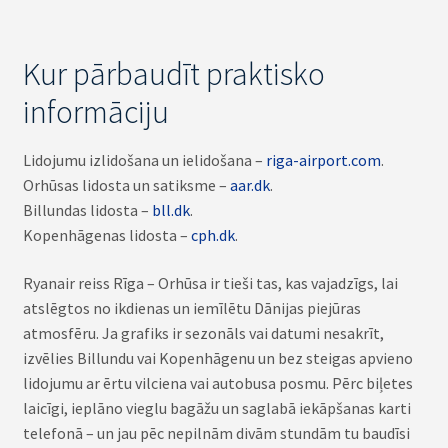
Kur pārbaudīt praktisko
informāciju
Lidojumu izlidošana un ielidošana –
riga-airport.com
.
Orhūsas lidosta un satiksme –
aar.dk
.
Billundas lidosta –
bll.dk
.
Kopenhāgenas lidosta –
cph.dk
.
Ryanair reiss Rīga – Orhūsa ir tieši tas, kas vajadzīgs, lai
atslēgtos no ikdienas un iemīlētu Dānijas piejūras
atmosfēru. Ja grafiks ir sezonāls vai datumi nesakrīt,
izvēlies Billundu vai Kopenhāgenu un bez steigas apvieno
lidojumu ar ērtu vilciena vai autobusa posmu. Pērc biļetes
laicīgi, ieplāno vieglu bagāžu un saglabā iekāpšanas karti
telefonā – un jau pēc nepilnām divām stundām tu baudīsi