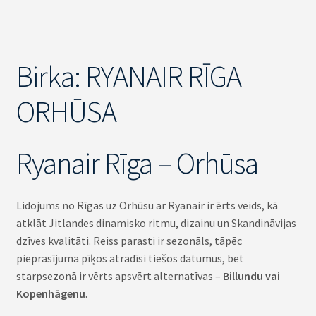
Birka:
RYANAIR RĪGA
ORHŪSA
Ryanair Rīga – Orhūsa
Lidojums no Rīgas uz Orhūsu ar Ryanair ir ērts veids, kā
atklāt Jitlandes dinamisko ritmu, dizainu un Skandināvijas
dzīves kvalitāti. Reiss parasti ir sezonāls, tāpēc
pieprasījuma pīķos atradīsi tiešos datumus, bet
starpsezonā ir vērts apsvērt alternatīvas –
Billundu vai
Kopenhāgenu
.