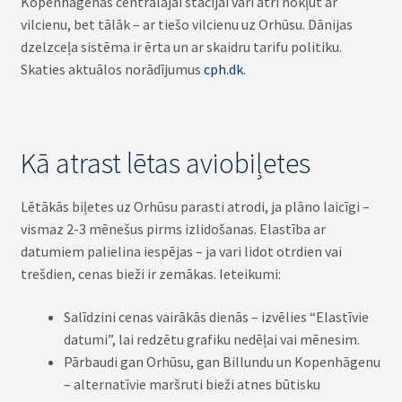
Kopenhāgenas centrālajai stacijai vari ātri nokļūt ar
vilcienu, bet tālāk – ar tiešo vilcienu uz Orhūsu. Dānijas
dzelzceļa sistēma ir ērta un ar skaidru tarifu politiku.
Skaties aktuālos norādījumus
cph.dk
.
Kā atrast lētas aviobiļetes
Lētākās biļetes uz Orhūsu parasti atrodi, ja plāno laicīgi –
vismaz 2-3 mēnešus pirms izlidošanas. Elastība ar
datumiem palielina iespējas – ja vari lidot otrdien vai
trešdien, cenas bieži ir zemākas. Ieteikumi:
Salīdzini cenas vairākās dienās – izvēlies “Elastīvie
datumi”, lai redzētu grafiku nedēļai vai mēnesim.
Pārbaudi gan Orhūsu, gan Billundu un Kopenhāgenu
– alternatīvie maršruti bieži atnes būtisku