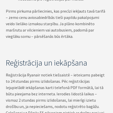
Pirms pirkuma pārliecinies, kas precīzi iekļauts tavā tarifā
– zemo cenu aviosabiedrībās tieši papildu pakalpojumi
veido lielāko izmaksu starpību. Ja plāno kombinēto
maršrutu ar vilcieniem vai autobusiem, padomā par
vieglāku somu – pārsēšanās būs ērtāka.
Reģistrācija un iekāpšana
Reģistrācija Ryanair notiek tiešsaistē – ieteicams pabeigt
to 24 stundas pirms izlidošanas. Pēc reģistrācijas
lejupielādē iekāpšanas karti telefonā PDF formātā, lai tā
būtu pieejama bez interneta. Ierodies lidostā laikus –
vismaz 2 stundas pirms izlidošanas, lai mierīgi izietu
drošību un, ja nepieciešams, nodotu reģistrēto bagāžu.
Ceļošanai uz Dāniju ES pilsoņiem pietiek ar derīgu pasi vai