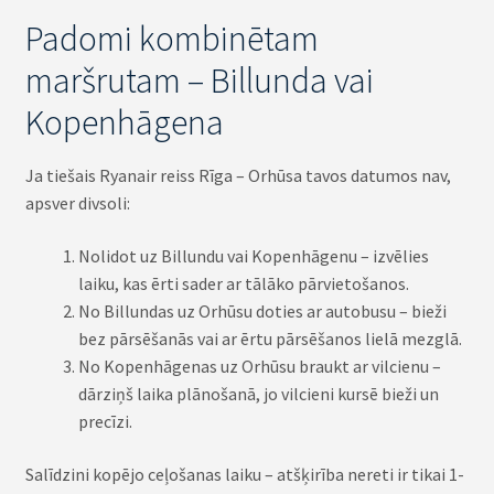
Padomi kombinētam
maršrutam – Billunda vai
Kopenhāgena
Ja tiešais Ryanair reiss Rīga – Orhūsa tavos datumos nav,
apsver divsoli:
Nolidot uz Billundu vai Kopenhāgenu – izvēlies
laiku, kas ērti sader ar tālāko pārvietošanos.
No Billundas uz Orhūsu doties ar autobusu – bieži
bez pārsēšanās vai ar ērtu pārsēšanos lielā mezglā.
No Kopenhāgenas uz Orhūsu braukt ar vilcienu –
dārziņš laika plānošanā, jo vilcieni kursē bieži un
precīzi.
Salīdzini kopējo ceļošanas laiku – atšķirība nereti ir tikai 1-