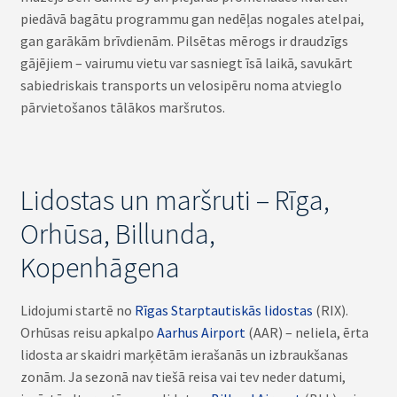
piedāvā bagātu programmu gan nedēļas nogales atelpai,
gan garākām brīvdienām. Pilsētas mērogs ir draudzīgs
gājējiem – vairumu vietu var sasniegt īsā laikā, savukārt
sabiedriskais transports un velosipēru noma atvieglo
pārvietošanos tālākos maršrutos.
Lidostas un maršruti – Rīga,
Orhūsa, Billunda,
Kopenhāgena
Lidojumi startē no
Rīgas Starptautiskās lidostas
(RIX).
Orhūsas reisu apkalpo
Aarhus Airport
(AAR) – neliela, ērta
lidosta ar skaidri marķētām ierašanās un izbraukšanas
zonām. Ja sezonā nav tiešā reisa vai tev neder datumi,