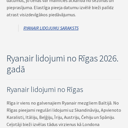
datumus, jo cenas var mainīties atkarībā no sezonas un
pieprasījuma. Elastīga pieeja datumu izvēlē bieži palīdz
atrast visizdevīgākos piedāvājumus.
RYANAIR LIDOJUMU SARAKSTS
Ryanair lidojumi no Rīgas 2026.
gadā
Ryanair lidojumi no Rīgas
Rīga ir viens no galvenajiem Ryanair mezgliem Baltijā. No
Rīgas pieejami regulāri lidojumi uz Skandināviju, Apvienoto
Karalisti, Itāliju, Beļģiju, Īriju, Austriju, Čehiju un Spāniju.
Ceļotāji bieži izvēlas tādus virzienus kā Londona