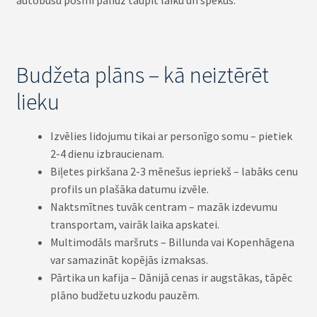
autobusu posmi palīdz taupīt laiku un spēkus.
Budžeta plāns – kā neiztērēt
lieku
Izvēlies lidojumu tikai ar personīgo somu – pietiek
2-4 dienu izbraucienam.
Biļetes pirkšana 2-3 mēnešus iepriekš – labāks cenu
profils un plašāka datumu izvēle.
Naktsmītnes tuvāk centram – mazāk izdevumu
transportam, vairāk laika apskatei.
Multimodāls maršruts – Billunda vai Kopenhāgena
var samazināt kopējās izmaksas.
Pārtika un kafija – Dānijā cenas ir augstākas, tāpēc
plāno budžetu uzkodu pauzēm.