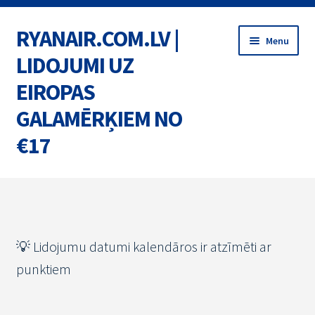
RYANAIR.COM.LV |
Skip
Skip
Menu
to
to
LIDOJUMI UZ
navigation
content
EIROPAS
GALAMĒRĶIEM NO
€17
Home
BIĻETES
💡 Lidojumu datumi kalendāros ir atzīmēti ar
MARŠRUTI
punktiem
AKCIJAS