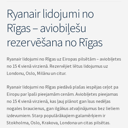
Ryanair lidojumi no
Rīgas – aviobiļešu
rezervēšana no Rīgas
Ryanair lidojumi no Rīgas uz Eiropas pilsētām – aviobiļetes
no 15 € vienā virzienā. Rezervējiet lētus lidojumus uz
Londonu, Oslo, Milānu un citur.
Ryanair lidojumi no Rīgas piedāvā plašas iespējas ceļot pa
Eiropu par īpaši pieejamām cenām. Aviobiļetes pieejamas
no 15 € vienā virzienā, kas ļauj plānot gan īsus nedēļas
nogales braucienus, gan ilgākus atvaļinājumus bez lieliem
izdevumiem. Starp populārākajiem galamērķiem ir
Stokholma, Oslo, Krakova, Londona un citas pilsētas.