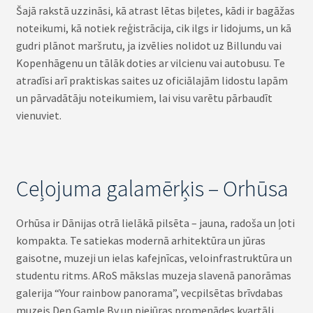
Šajā rakstā uzzināsi, kā atrast lētas biļetes, kādi ir bagāžas
noteikumi, kā notiek reģistrācija, cik ilgs ir lidojums, un kā
gudri plānot maršrutu, ja izvēlies nolidot uz Billundu vai
Kopenhāgenu un tālāk doties ar vilcienu vai autobusu. Te
atradīsi arī praktiskas saites uz oficiālajām lidostu lapām
un pārvadātāju noteikumiem, lai visu varētu pārbaudīt
vienuviet.
Ceļojuma galamērķis – Orhūsa
Orhūsa ir Dānijas otrā lielākā pilsēta – jauna, radoša un ļoti
kompakta. Te satiekas modernā arhitektūra un jūras
gaisotne, muzeji un ielas kafejnīcas, veloinfrastruktūra un
studentu ritms. ARoS mākslas muzeja slavenā panorāmas
galerija “Your rainbow panorama”, vecpilsētas brīvdabas
muzejs Den Gamle By un piejūras promenādes kvartāli