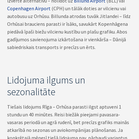
izvērtē alternatīvu – nolidot uz
Billund Airport
(BLL) vai
Copenhagen Airport
(CPH) un tālāk doties ar vilcienu vai
autobusu uz Orhūsu. Billunda atrodas tuvāk Jitlandei – līdz
Orhūsai brauciens parasti ir īsāks, savukārt Kopenhāgena
piedāvā īpaši biežu vilcienu kustību un plašu grafiku. Abos
gadījumos savienojuma izkārtošana ir vienkārša – Dānijā
sabiedriskais transports ir precīzs un ērts.
Lidojuma ilgums un
sezonalitāte
Tiešais lidojums Rīga – Orhūsa parasti ilgst aptuveni 1
stundu un 40 minūtes. Reisi biežāk pieejami pavasara-
vasaras periodā un agrā rudenī, bet precīzs grafiks mainās
atkarībā no sezonas un aviokompānijas plānošanas. Ja
konkrētajā mēnesī tiešā lidojuma nav, pārbaudi variantus