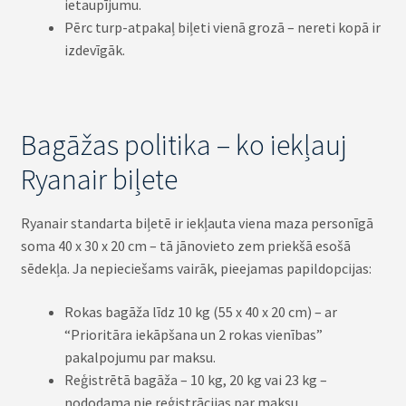
ietaupījumu.
Pērc turp-atpakaļ biļeti vienā grozā – nereti kopā ir
izdevīgāk.
Bagāžas politika – ko iekļauj
Ryanair biļete
Ryanair standarta biļetē ir iekļauta viena maza personīgā
soma 40 x 30 x 20 cm – tā jānovieto zem priekšā esošā
sēdekļa. Ja nepieciešams vairāk, pieejamas papildopcijas:
Rokas bagāža līdz 10 kg (55 x 40 x 20 cm) – ar
“Prioritāra iekāpšana un 2 rokas vienības”
pakalpojumu par maksu.
Reģistrētā bagāža – 10 kg, 20 kg vai 23 kg –
nododama pie reģistrācijas par maksu.