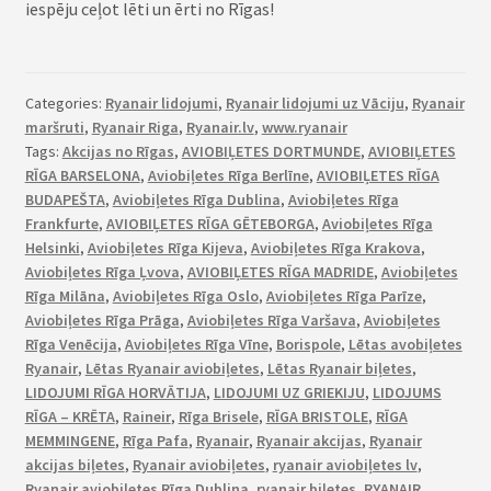
iespēju ceļot lēti un ērti no Rīgas!
Categories:
Ryanair lidojumi
,
Ryanair lidojumi uz Vāciju
,
Ryanair
maršruti
,
Ryanair Riga
,
Ryanair.lv
,
www.ryanair
Tags:
Akcijas no Rīgas
,
AVIOBIĻETES DORTMUNDE
,
AVIOBIĻETES
RĪGA BARSELONA
,
Aviobiļetes Rīga Berlīne
,
AVIOBIĻETES RĪGA
BUDAPEŠTA
,
Aviobiļetes Rīga Dublina
,
Aviobiļetes Rīga
Frankfurte
,
AVIOBIĻETES RĪGA GĒTEBORGA
,
Aviobiļetes Rīga
Helsinki
,
Aviobiļetes Rīga Kijeva
,
Aviobiļetes Rīga Krakova
,
Aviobiļetes Rīga Ļvova
,
AVIOBIĻETES RĪGA MADRIDE
,
Aviobiļetes
Rīga Milāna
,
Aviobiļetes Rīga Oslo
,
Aviobiļetes Rīga Parīze
,
Aviobiļetes Rīga Prāga
,
Aviobiļetes Rīga Varšava
,
Aviobiļetes
Rīga Venēcija
,
Aviobiļetes Rīga Vīne
,
Borispole
,
Lētas avobiļetes
Ryanair
,
Lētas Ryanair aviobiļetes
,
Lētas Ryanair biļetes
,
LIDOJUMI RĪGA HORVĀTIJA
,
LIDOJUMI UZ GRIEKIJU
,
LIDOJUMS
RĪGA – KRĒTA
,
Raineir
,
Rīga Brisele
,
RĪGA BRISTOLE
,
RĪGA
MEMMINGENE
,
Rīga Pafa
,
Ryanair
,
Ryanair akcijas
,
Ryanair
akcijas biļetes
,
Ryanair aviobiļetes
,
ryanair aviobiļetes lv
,
Ryanair aviobiļetes Rīga Dublina
,
ryanair biļetes
,
RYANAIR