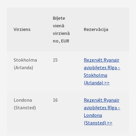
Biļete
vienā
Virziens
Rezervācija
virzienā
no, EUR
Stokholma
15
Rezervēt Ryanair
(Arlanda)
aviobiļetes Rīga –
Stokholma
(Arlanda) >>
Londona
16
Rezervēt Ryanair
(Stansted)
aviobiļetes Rīga –
Londona
(Stansted) >>