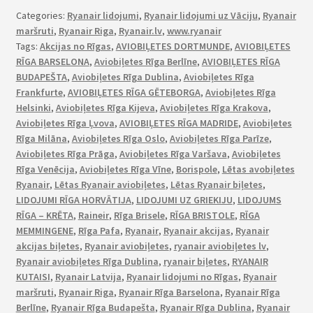
Categories:
Ryanair lidojumi
,
Ryanair lidojumi uz Vāciju
,
Ryanair
maršruti
,
Ryanair Riga
,
Ryanair.lv
,
www.ryanair
Tags:
Akcijas no Rīgas
,
AVIOBIĻETES DORTMUNDE
,
AVIOBIĻETES
RĪGA BARSELONA
,
Aviobiļetes Rīga Berlīne
,
AVIOBIĻETES RĪGA
BUDAPEŠTA
,
Aviobiļetes Rīga Dublina
,
Aviobiļetes Rīga
Frankfurte
,
AVIOBIĻETES RĪGA GĒTEBORGA
,
Aviobiļetes Rīga
Helsinki
,
Aviobiļetes Rīga Kijeva
,
Aviobiļetes Rīga Krakova
,
Aviobiļetes Rīga Ļvova
,
AVIOBIĻETES RĪGA MADRIDE
,
Aviobiļetes
Rīga Milāna
,
Aviobiļetes Rīga Oslo
,
Aviobiļetes Rīga Parīze
,
Aviobiļetes Rīga Prāga
,
Aviobiļetes Rīga Varšava
,
Aviobiļetes
Rīga Venēcija
,
Aviobiļetes Rīga Vīne
,
Borispole
,
Lētas avobiļetes
Ryanair
,
Lētas Ryanair aviobiļetes
,
Lētas Ryanair biļetes
,
LIDOJUMI RĪGA HORVĀTIJA
,
LIDOJUMI UZ GRIEKIJU
,
LIDOJUMS
RĪGA – KRĒTA
,
Raineir
,
Rīga Brisele
,
RĪGA BRISTOLE
,
RĪGA
MEMMINGENE
,
Rīga Pafa
,
Ryanair
,
Ryanair akcijas
,
Ryanair
akcijas biļetes
,
Ryanair aviobiļetes
,
ryanair aviobiļetes lv
,
Ryanair aviobiļetes Rīga Dublina
,
ryanair biļetes
,
RYANAIR
KUTAISI
,
Ryanair Latvija
,
Ryanair lidojumi no Rīgas
,
Ryanair
maršruti
,
Ryanair Riga
,
Ryanair Rīga Barselona
,
Ryanair Rīga
Berlīne
,
Ryanair Rīga Budapešta
,
Ryanair Rīga Dublina
,
Ryanair