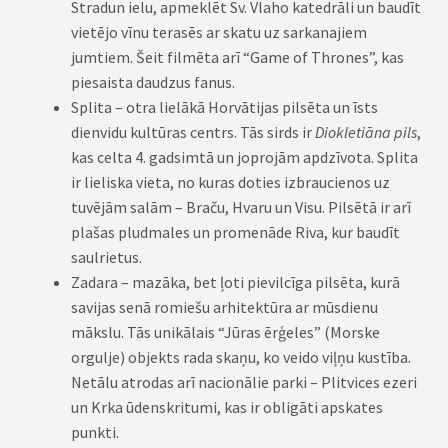
Stradun ielu, apmeklēt Sv. Vlaho katedrāli un baudīt
vietējo vīnu terasēs ar skatu uz sarkanajiem
jumtiem. Šeit filmēta arī “Game of Thrones”, kas
piesaista daudzus fanus.
Splita – otra lielākā Horvātijas pilsēta un īsts
dienvidu kultūras centrs. Tās sirds ir
Diokletiāna pils
,
kas celta 4. gadsimtā un joprojām apdzīvota. Splita
ir lieliska vieta, no kuras doties izbraucienos uz
tuvējām salām – Braču, Hvaru un Visu. Pilsētā ir arī
plašas pludmales un promenāde Riva, kur baudīt
saulrietus.
Zadara – mazāka, bet ļoti pievilcīga pilsēta, kurā
savijas senā romiešu arhitektūra ar mūsdienu
mākslu. Tās unikālais “Jūras ērģeles” (Morske
orgulje) objekts rada skaņu, ko veido viļņu kustība.
Netālu atrodas arī nacionālie parki – Plitvices ezeri
un Krka ūdenskritumi, kas ir obligāti apskates
punkti.