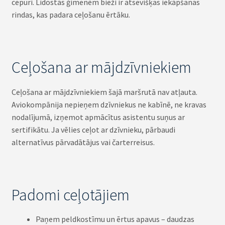
cepuri. Lidostās ģimenēm bieži ir atsevišķas iekāpšanas
rindas, kas padara ceļošanu ērtāku.
Ceļošana ar mājdzīvniekiem
Ceļošana ar mājdzīvniekiem šajā maršrutā nav atļauta.
Aviokompānija nepieņem dzīvniekus ne kabīnē, ne kravas
nodalījumā, izņemot apmācītus asistentu suņus ar
sertifikātu. Ja vēlies ceļot ar dzīvnieku, pārbaudi
alternatīvus pārvadātājus vai čarterreisus.
Padomi ceļotājiem
Paņem peldkostīmu un ērtus apavus – daudzas