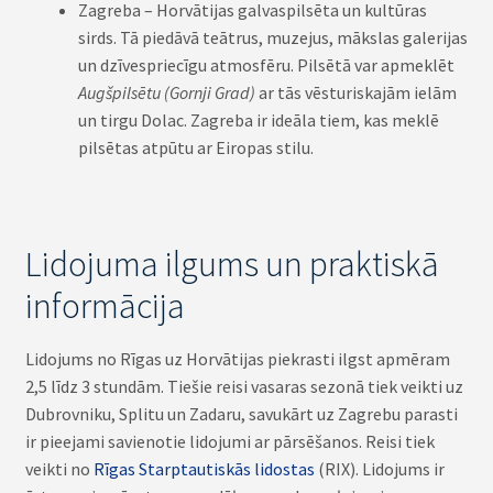
Zagreba – Horvātijas galvaspilsēta un kultūras
sirds. Tā piedāvā teātrus, muzejus, mākslas galerijas
un dzīvespriecīgu atmosfēru. Pilsētā var apmeklēt
Augšpilsētu (Gornji Grad)
ar tās vēsturiskajām ielām
un tirgu Dolac. Zagreba ir ideāla tiem, kas meklē
pilsētas atpūtu ar Eiropas stilu.
Lidojuma ilgums un praktiskā
informācija
Lidojums no Rīgas uz Horvātijas piekrasti ilgst apmēram
2,5 līdz 3 stundām. Tiešie reisi vasaras sezonā tiek veikti uz
Dubrovniku, Splitu un Zadaru, savukārt uz Zagrebu parasti
ir pieejami savienotie lidojumi ar pārsēšanos. Reisi tiek
veikti no
Rīgas Starptautiskās lidostas
(RIX). Lidojums ir