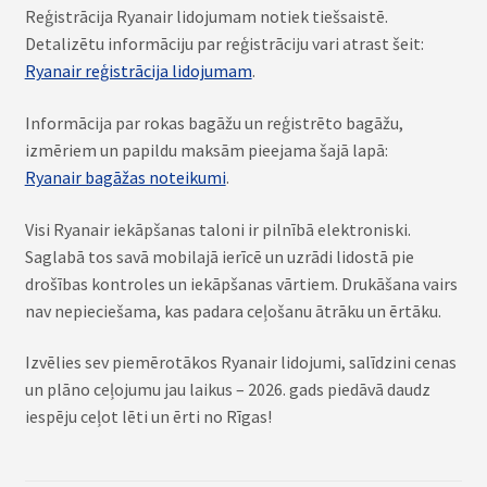
Reģistrācija Ryanair lidojumam notiek tiešsaistē.
Detalizētu informāciju par reģistrāciju vari atrast šeit:
Ryanair reģistrācija lidojumam
.
Informācija par rokas bagāžu un reģistrēto bagāžu,
izmēriem un papildu maksām pieejama šajā lapā:
Ryanair bagāžas noteikumi
.
Visi Ryanair iekāpšanas taloni ir pilnībā elektroniski.
Saglabā tos savā mobilajā ierīcē un uzrādi lidostā pie
drošības kontroles un iekāpšanas vārtiem. Drukāšana vairs
nav nepieciešama, kas padara ceļošanu ātrāku un ērtāku.
Izvēlies sev piemērotākos Ryanair lidojumi, salīdzini cenas
un plāno ceļojumu jau laikus – 2026. gads piedāvā daudz
iespēju ceļot lēti un ērti no Rīgas!