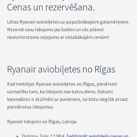
Cenas un rezervēšana.
Lētas Ryanair aviobiļetes uz populārākajiem galamērķiem.
Rezervē savu lidojumu jau šodien un sāc plānot
neaizmirstamu ceļojumu ar vislabākajām cenām!
Ryanair aviobiļetes no Rīgas
Kad meklējat Ryanair aviobiļetes no Rīgas, pievērsiet
uzmanību tam, ka lidojumi nav katru dienu. Datumi
kalendāros ir atzīmēti ar punktiem, lai būtu vieglāk atrast
piemērotus lidojumus.
Ryanair lidojumi no Rīgas, Latvija:
Dublina, Īrija: 12,99 €,
Salīdzināt aviobiļešu cenas un