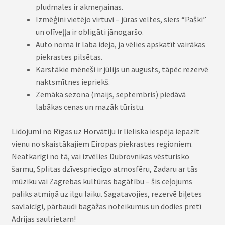
pludmales ir akmeņainas.
Izmēģini vietējo virtuvi – jūras veltes, siers “Paški”
un olīveļļa ir obligāti jānogaršo.
Auto noma ir laba ideja, ja vēlies apskatīt vairākas
piekrastes pilsētas.
Karstākie mēneši ir jūlijs un augusts, tāpēc rezervē
naktsmītnes iepriekš.
Zemāka sezona (maijs, septembris) piedāvā
labākas cenas un mazāk tūristu.
Lidojumi no Rīgas uz Horvātiju ir lieliska iespēja iepazīt
vienu no skaistākajiem Eiropas piekrastes reģioniem.
Neatkarīgi no tā, vai izvēlies Dubrovnikas vēsturisko
šarmu, Splitas dzīvespriecīgo atmosfēru, Zadaru ar tās
mūziku vai Zagrebas kultūras bagātību – šis ceļojums
paliks atmiņā uz ilgu laiku. Sagatavojies, rezervē biļetes
savlaicīgi, pārbaudi bagāžas noteikumus un dodies pretī
Adrijas saulrietam!