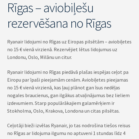
Rīgas – aviobiļešu
rezervēšana no Rīgas
Ryanair lidojumi no Rīgas uz Eiropas pilsētām – aviobiļetes
no 15 € vienā virzienā. Rezervējiet lētus lidojumus uz
Londonu, Oslo, Milānu un citur.
Ryanair lidojumi no Rīgas piedāvā plašas iespējas ceļot pa
Eiropu par īpaši pieejamām cenām. Aviobiļetes pieejamas
no 15 € vienā virzienā, kas ļauj plānot gan īsus nedēļas
nogales braucienus, gan ilgākus atvaļinājumus bez lieliem
izdevumiem. Starp populārākajiem galamērķiem ir
Stokholma, Oslo, Krakova, Londona un citas pilsētas.
Ceļotāji bieži izvēlas Ryanair, jo tas nodrošina tiešos reisus
no Rīgas ar lidojuma ilgumu no aptuveni 1 stundas līdz 4