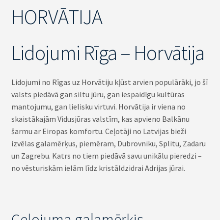
HORVĀTIJA
Lidojumi Rīga – Horvātija
Lidojumi no Rīgas uz Horvātiju kļūst arvien populārāki, jo šī
valsts piedāvā gan siltu jūru, gan iespaidīgu kultūras
mantojumu, gan lielisku virtuvi. Horvātija ir viena no
skaistākajām Vidusjūras valstīm, kas apvieno Balkānu
šarmu ar Eiropas komfortu. Ceļotāji no Latvijas bieži
izvēlas galamērķus, piemēram, Dubrovniku, Splitu, Zadaru
un Zagrebu. Katrs no tiem piedāvā savu unikālu pieredzi –
no vēsturiskām ielām līdz kristāldzidrai Adrijas jūrai.
Ceļojuma galamērķis –