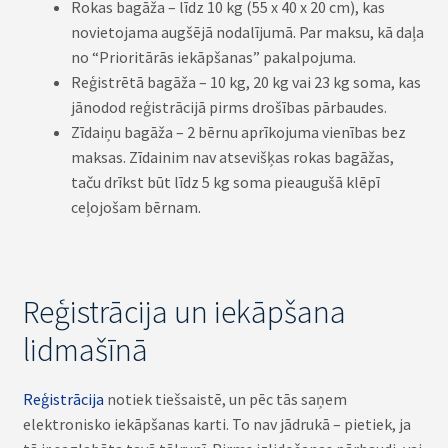
Rokas bagāža – līdz 10 kg (55 x 40 x 20 cm), kas
novietojama augšējā nodalījumā. Par maksu, kā daļa
no “Prioritārās iekāpšanas” pakalpojuma.
Reģistrētā bagāža – 10 kg, 20 kg vai 23 kg soma, kas
jānodod reģistrācijā pirms drošības pārbaudes.
Zīdaiņu bagāža – 2 bērnu aprīkojuma vienības bez
maksas. Zīdainim nav atsevišķas rokas bagāžas,
taču drīkst būt līdz 5 kg soma pieaugušā klēpī
ceļojošam bērnam.
Reģistrācija un iekāpšana
lidmašīnā
Reģistrācija
notiek tiešsaistē, un pēc tās saņem
elektronisko iekāpšanas karti. To nav jādrukā – pietiek, ja