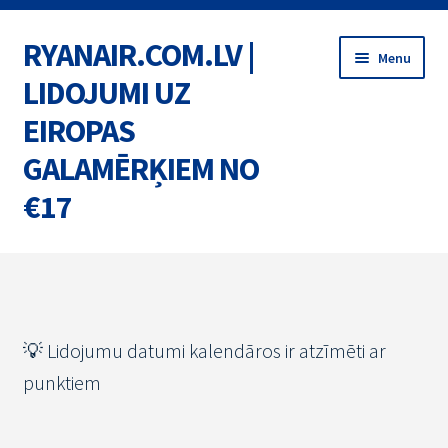
RYANAIR.COM.LV |
Skip
Skip
Menu
to
to
LIDOJUMI UZ
navigation
content
EIROPAS
GALAMĒRĶIEM NO
€17
Home
BIĻETES
💡 Lidojumu datumi kalendāros ir atzīmēti ar
MARŠRUTI
punktiem
AKCIJAS