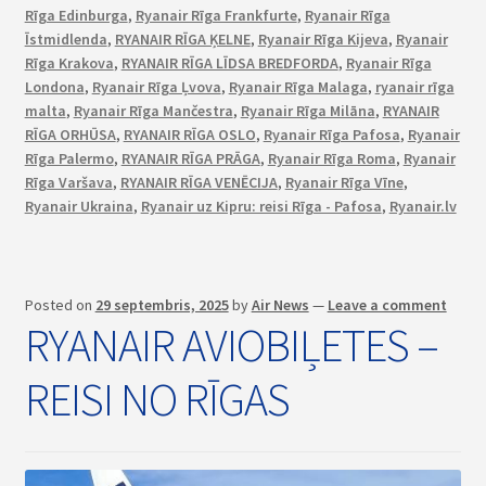
Rīga Edinburga
,
Ryanair Rīga Frankfurte
,
Ryanair Rīga
Īstmidlenda
,
RYANAIR RĪGA ĶELNE
,
Ryanair Rīga Kijeva
,
Ryanair
Rīga Krakova
,
RYANAIR RĪGA LĪDSA BREDFORDA
,
Ryanair Rīga
Londona
,
Ryanair Rīga Ļvova
,
Ryanair Rīga Malaga
,
ryanair rīga
malta
,
Ryanair Rīga Mančestra
,
Ryanair Rīga Milāna
,
RYANAIR
RĪGA ORHŪSA
,
RYANAIR RĪGA OSLO
,
Ryanair Rīga Pafosa
,
Ryanair
Rīga Palermo
,
RYANAIR RĪGA PRĀGA
,
Ryanair Rīga Roma
,
Ryanair
Rīga Varšava
,
RYANAIR RĪGA VENĒCIJA
,
Ryanair Rīga Vīne
,
Ryanair Ukraina
,
Ryanair uz Kipru: reisi Rīga - Pafosa
,
Ryanair.lv
Posted on
29 septembris, 2025
by
Air News
—
Leave a comment
RYANAIR AVIOBIĻETES –
REISI NO RĪGAS