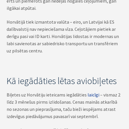
ērts un piemērots gan nedēļas nogales ceļojumiem, gan
ilgākai atpūtai.
Horvātijā tiek izmantota valūta – eiro, un Latvijai kā ES
dalībvalstij nav nepieciešama vīza. Ceļotājiem pietiek ar
derīgu pasi vai ID karti. Horvātijas lidostas ir modernas un
labi savienotas ar sabiedrisko transportu un transfēriem
uz pilsētas centru.
Kā iegādāties lētas aviobiļetes
Biļetes uz Horvātiju ieteicams iegādāties
laicīgi
– vismaz 2
līdz 3 mēnešus pirms izlidošanas. Cenas mainās atkarībā
no sezonas un pieprasījuma, taču bieži iespējams atrast
izdevīgus piedāvājumus pavasarī vai septembrī.