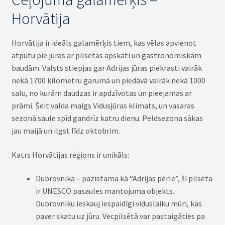
Horvātija
Horvātija ir ideāls galamērķis tiem, kas vēlas apvienot
atpūtu pie jūras ar pilsētas apskati un gastronomiskām
baudām. Valsts stiepjas gar Adrijas jūras piekrasti vairāk
nekā 1700 kilometru garumā un piedāvā vairāk nekā 1000
salu, no kurām daudzas ir apdzīvotas un pieejamas ar
prāmi. Šeit valda maigs Vidusjūras klimats, un vasaras
sezonā saule spīd gandrīz katru dienu. Peldsezona sākas
jau maijā un ilgst līdz oktobrim.
Katrs Horvātijas reģions ir unikāls:
Dubrovnika – pazīstama kā “Adrijas pērle”, šī pilsēta
ir UNESCO pasaules mantojuma objekts.
Dubrovniku ieskauj iespaidīgi viduslaiku mūri, kas
paver skatu uz jūru. Vecpilsētā var pastaigāties pa