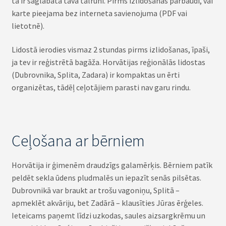
tā ir saglabāta tavā tālrunī. Pirms izlidošanas pārbaudi, vai
karte pieejama bez interneta savienojuma (PDF vai
lietotnē).
Lidostā ierodies vismaz 2 stundas pirms izlidošanas, īpaši,
ja tev ir reģistrētā bagāža. Horvātijas reģionālās lidostas
(Dubrovnika, Splita, Zadara) ir kompaktas un ērti
organizētas, tādēļ ceļotājiem parasti nav garu rindu.
Ceļošana ar bērniem
Horvātija ir ģimenēm draudzīgs galamērķis. Bērniem patīk
peldēt sekla ūdens pludmalēs un iepazīt senās pilsētas.
Dubrovnikā var braukt ar trošu vagoniņu, Splitā –
apmeklēt akvāriju, bet Zadārā – klausīties Jūras ērģeles.
Ieteicams paņemt līdzi uzkodas, saules aizsargkrēmu un