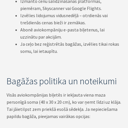
Izmanto cenu salīdzināšanas platformas,
piemēram, Skyscanner vai Google Flights.
Izvēlies lidojumus vidusnedēļā – otrdienās vai
trešdienās cenas bieži ir zemākas.
Abonē aviokompāniju e-pasta biļetenus, lai
uzzinātu par akcijām.
Ja ceļo bez reģistrētās bagāžas, izvēlies tikai rokas
somu, lai ietaupītu.
Bagāžas politika un noteikumi
Visās aviokompānijas biļetēs ir iekļauta viena maza
personīgā soma (40 x 30 x 20 cm), ko var ņemt līdzi uz klāja.
Tai jāietilpst zem priekšā esošā sēdekļa. Ja nepieciešama
papildu bagāža, pieejamas vairākas opcijas: