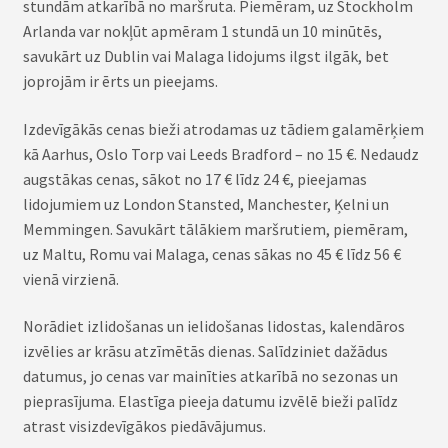
stundām atkarībā no maršruta. Piemēram, uz Stockholm
Arlanda var nokļūt apmēram 1 stundā un 10 minūtēs,
savukārt uz Dublin vai Malaga lidojums ilgst ilgāk, bet
joprojām ir ērts un pieejams.
Izdevīgākās cenas bieži atrodamas uz tādiem galamērķiem
kā Aarhus, Oslo Torp vai Leeds Bradford – no 15 €. Nedaudz
augstākas cenas, sākot no 17 € līdz 24 €, pieejamas
lidojumiem uz London Stansted, Manchester, Ķelni un
Memmingen. Savukārt tālākiem maršrutiem, piemēram,
uz Maltu, Romu vai Malaga, cenas sākas no 45 € līdz 56 €
vienā virzienā.
Norādiet izlidošanas un ielidošanas lidostas, kalendāros
izvēlies ar krāsu atzīmētās dienas. Salīdziniet dažādus
datumus, jo cenas var mainīties atkarībā no sezonas un
pieprasījuma. Elastīga pieeja datumu izvēlē bieži palīdz
atrast visizdevīgākos piedāvājumus.