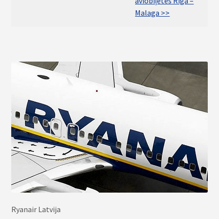
aviobiļetes Rīga –
Malaga >>
Ryanair Latvija